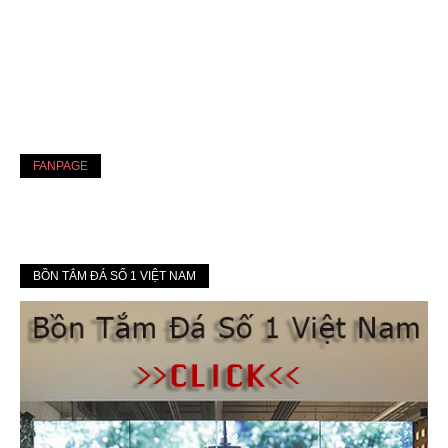
FANPAGE
BỒN TẮM ĐÁ SỐ 1 VIỆT NAM