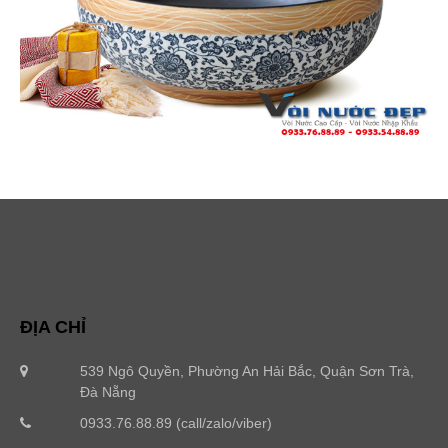
ĐỊA CHỈ
539 Ngô Quyền, Phường An Hải Bắc, Quận Sơn Trà,
Đà Nẵng
0933.76.88.89 (call/zalo/viber)