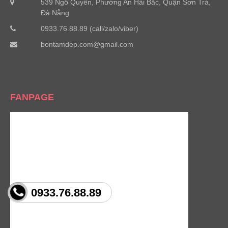
539 Ngô Quyền, Phường An Hải Bắc, Quận Sơn Trà,
Đà Nẵng
0933.76.88.89 (call/zalo/viber)
bontamdep.com@gmail.com
FANPAGE
0933.76.88.89