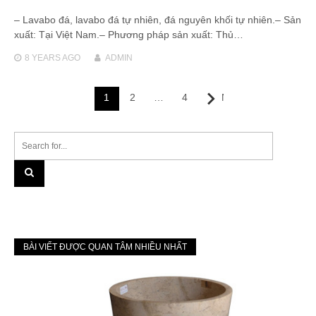
– Lavabo đá, lavabo đá tự nhiên, đá nguyên khối tự nhiên.– Sản
xuất: Tại Việt Nam.– Phương pháp sản xuất: Thủ…
8 YEARS
AGO
ADMIN
Posts
1
2
…
4
Next
navigation
BÀI VIẾT ĐƯỢC QUAN TÂM NHIỀU NHẤT