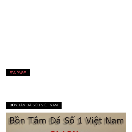
FANPAGE
BỒN TẮM ĐÁ SỐ 1 VIỆT NAM