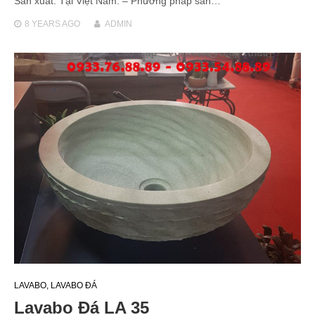
Sản xuất: Tại Việt Nam. – Phương pháp sản…
8 YEARS
AGO
ADMIN
LAVABO
,
LAVABO ĐÁ
Lavabo Đá LA 35