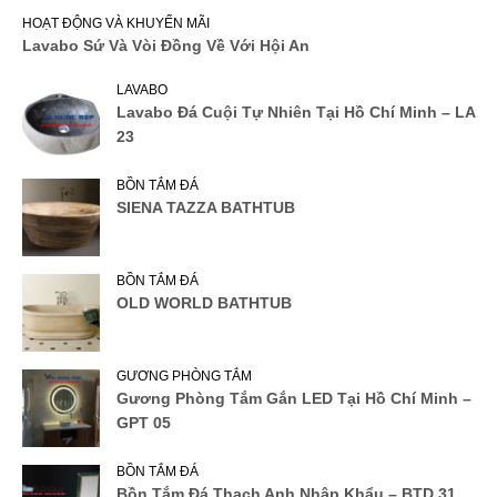
HOẠT ĐỘNG VÀ KHUYẾN MÃI
Lavabo Sứ Và Vòi Đồng Về Với Hội An
LAVABO
Lavabo Đá Cuội Tự Nhiên Tại Hồ Chí Minh – LA
23
BỒN TẮM ĐÁ
SIENA TAZZA BATHTUB
BỒN TẮM ĐÁ
OLD WORLD BATHTUB
GƯƠNG PHÒNG TẮM
Gương Phòng Tắm Gắn LED Tại Hồ Chí Minh –
GPT 05
BỒN TẮM ĐÁ
Bồn Tắm Đá Thạch Anh Nhập Khẩu – BTD 31