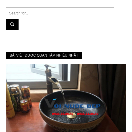
BÀI VIẾT ĐƯỢC QUAN TÂM NHIỀU NHẤT