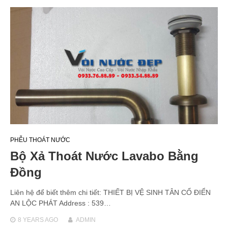
PHỄU THOÁT NƯỚC
Bộ Xả Thoát Nước Lavabo Bằng
Đồng
Liên hệ để biết thêm chi tiết: THIẾT BỊ VỆ SINH TÂN CỔ ĐIỂN
AN LỘC PHÁT Address : 539…
8 YEARS
AGO
ADMIN