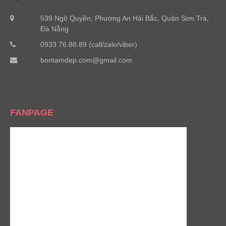
539 Ngô Quyền, Phường An Hải Bắc, Quận Sơn Trà,
Đà Nẵng
0933.76.88.89 (call/zalo/viber)
bontamdep.com@gmail.com
FANPAGE