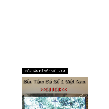
BỒN TẮM ĐÁ SỐ 1 VIỆT NAM