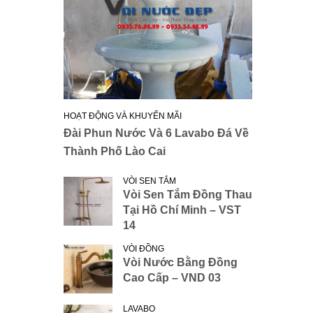
HOẠT ĐỘNG VÀ KHUYẾN MÃI
Đài Phun Nước Và 6 Lavabo Đá Về
Thành Phố Lào Cai
VÒI SEN TẮM
Vòi Sen Tắm Đồng Thau
Tại Hồ Chí Minh – VST
14
VÒI ĐỒNG
Vòi Nước Bằng Đồng
Cao Cấp – VND 03
LAVABO