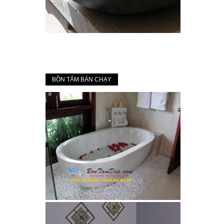
BỒN TẮM BÁN CHẠY