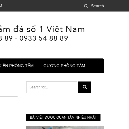
M
Search
KIỆN PHÒNG TẮM
GƯƠNG PHÒNG TẮM
BÀI VIẾT ĐƯỢC QUAN TÂM NHIỀU NHẤT