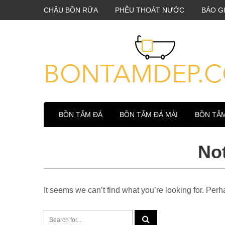
CHẬU BỒN RỬA
PHỄU THOÁT NƯỚC
BÁO G
BỒN TẮM ĐÁ
BỒN TẮM ĐÁ MÀI
BỒN TẮ
No
It seems we can’t find what you’re looking for. Per