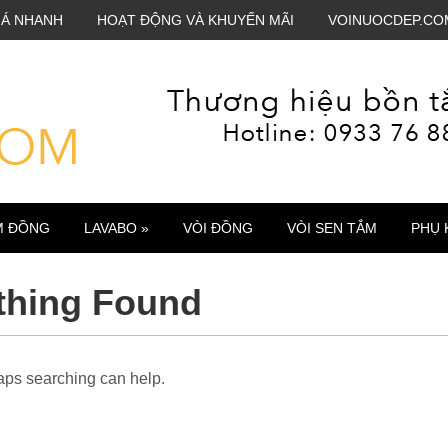
IÁ NHANH
HOẠT ĐỘNG VÀ KHUYẾN MÃI
VOINUOCDEP.CO
M ĐỒNG
LAVABO »
VÒI ĐỒNG
VÒI SEN TẮM
PHỤ 
thing Found
haps searching can help.