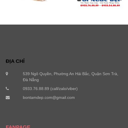
ĐỊA CHỈ
539 Ngô Quyền, Phường An Hải Bắc, Quận Sơn Trà,
Đà Nẵng
0933.76.88.89 (call/zalo/viber)
bontamdep.com@gmail.com
FANPAGE