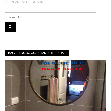
8 YEARS
AGO
ADMIN
BÀI VIẾT ĐƯỢC QUAN TÂM NHIỀU NHẤT