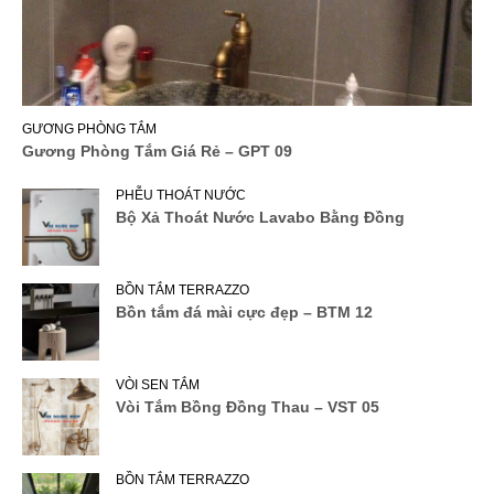
GƯƠNG PHÒNG TẮM
Gương Phòng Tắm Giá Rẻ – GPT 09
PHỄU THOÁT NƯỚC
Bộ Xả Thoát Nước Lavabo Bằng Đồng
BỒN TẮM TERRAZZO
Bồn tắm đá mài cực đẹp – BTM 12
VÒI SEN TẮM
Vòi Tắm Bồng Đồng Thau – VST 05
BỒN TẮM TERRAZZO