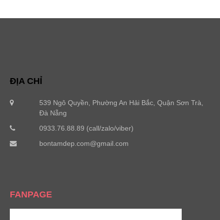
ĐỊA CHỈ
539 Ngô Quyền, Phường An Hải Bắc, Quận Sơn Trà,
Đà Nẵng
0933.76.88.89 (call/zalo/viber)
bontamdep.com@gmail.com
FANPAGE