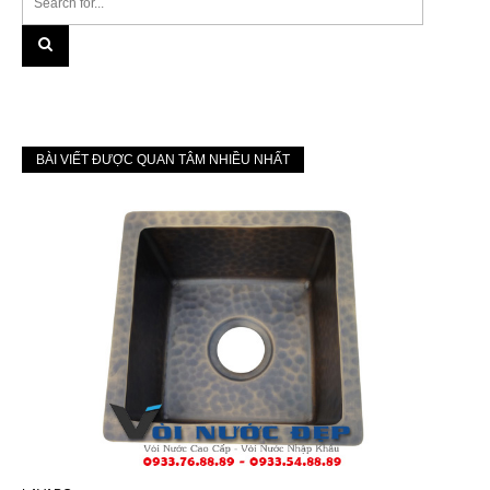
BÀI VIẾT ĐƯỢC QUAN TÂM NHIỀU NHẤT