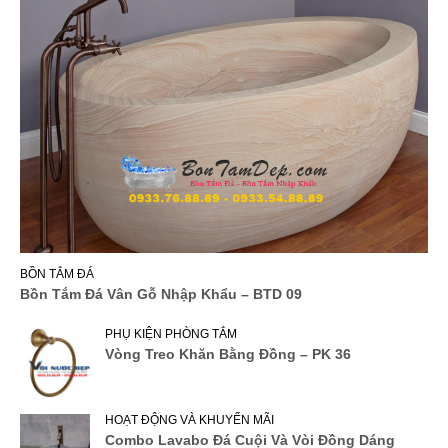
BỒN TẮM ĐÁ
Bồn Tắm Đá Vân Gỗ Nhập Khẩu – BTD 09
PHỤ KIỆN PHÒNG TẮM
Vòng Treo Khăn Bằng Đồng – PK 36
HOẠT ĐỘNG VÀ KHUYẾN MÃI
Combo Lavabo Đá Cuội Và Vòi Đồng Dáng