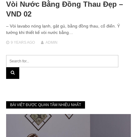
Vòi Nước Bằng Đồng Thau Đẹp –
VND 02
– Vòi lavabo nóng lạnh, gật gù, bằng đồng thau, cổ điển. Ý
tưởng khi thiết kế vòi nước bằng…
9 YEARS
AGO
ADMIN
BÀI VIẾT ĐƯỢC QUAN TÂM NHIỀU NHẤT