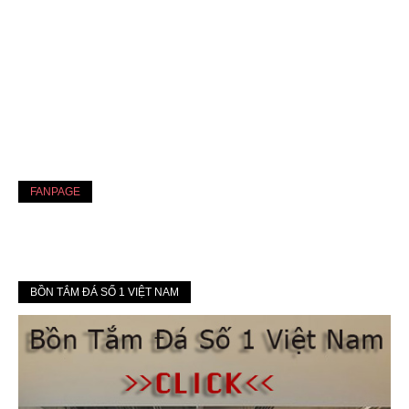
FANPAGE
BỒN TẮM ĐÁ SỐ 1 VIỆT NAM