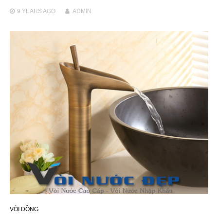
9 YEARS
AGO
ADMIN
VÒI ĐỒNG