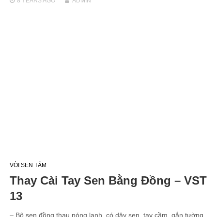
8 YEARS
AGO
ADMIN
VÒI SEN TẮM
Thay Cài Tay Sen Bằng Đồng – VST
13
– Bộ sen đồng thau nóng lạnh, có dây sen, tay cầm, gắn tường