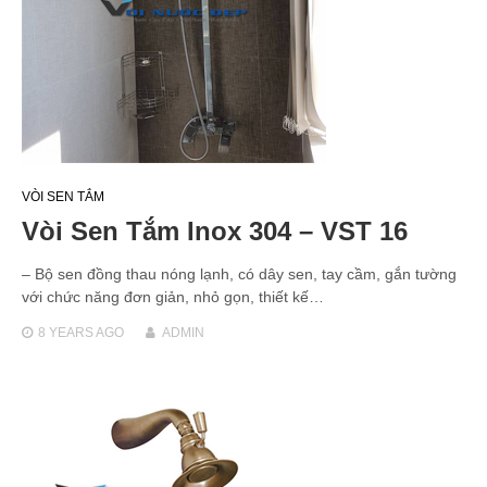
VÒI SEN TẮM
Vòi Sen Tắm Inox 304 – VST 16
– Bộ sen đồng thau nóng lạnh, có dây sen, tay cầm, gắn tường
với chức năng đơn giản, nhỏ gọn, thiết kế…
8 YEARS
AGO
ADMIN