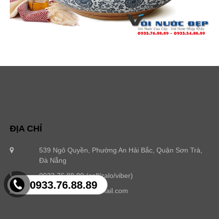
ĐỊA CHỈ
539 Ngô Quyền, Phường An Hải Bắc, Quận Sơn Trà,
Đà Nẵng
0933.76.88.89 (call/zalo/viber)
0933.76.88.89
bontamdep.com@gmail.com