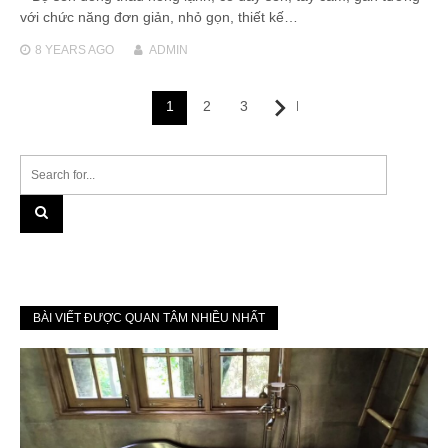
với chức năng đơn giản, nhỏ gọn, thiết kế…
8 YEARS
AGO
ADMIN
Posts
1
2
3
Next
navigation
BÀI VIẾT ĐƯỢC QUAN TÂM NHIỀU NHẤT