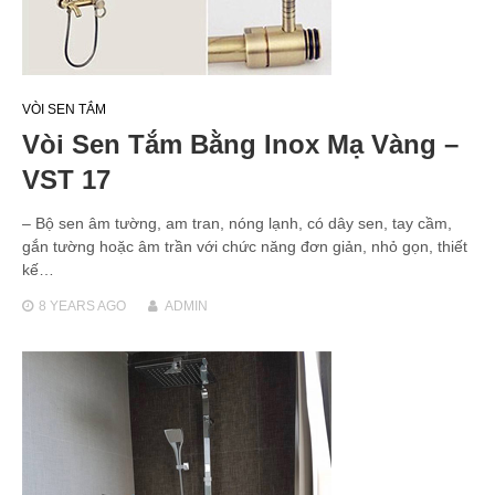
VÒI SEN TẮM
Vòi Sen Tắm Bằng Inox Mạ Vàng –
VST 17
– Bộ sen âm tường, am tran, nóng lạnh, có dây sen, tay cầm,
gắn tường hoặc âm trần với chức năng đơn giản, nhỏ gọn, thiết
kế…
8 YEARS
AGO
ADMIN