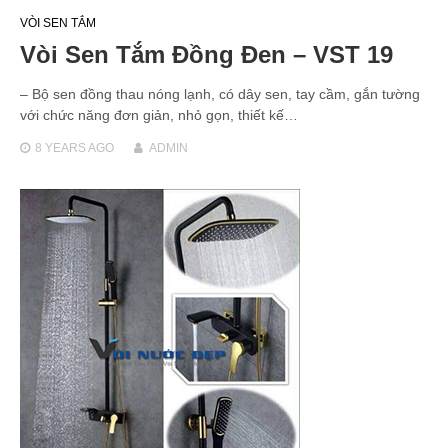
VÒI SEN TẮM
Vòi Sen Tắm Đồng Đen – VST 19
– Bộ sen đồng thau nóng lạnh, có dây sen, tay cầm, gắn tường
với chức năng đơn giản, nhỏ gọn, thiết kế…
8 YEARS
AGO
ADMIN