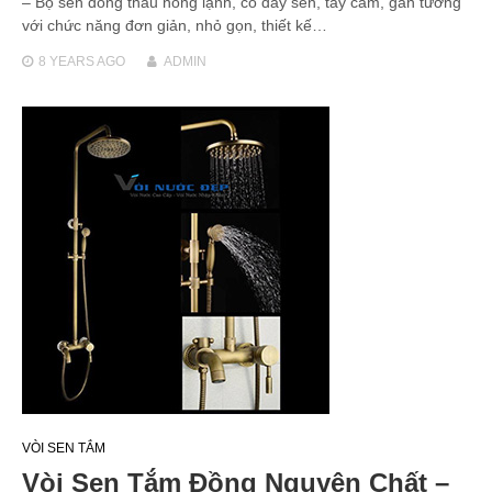
– Bộ sen đồng thau nóng lạnh, có dây sen, tay cầm, gắn tường
với chức năng đơn giản, nhỏ gọn, thiết kế…
8 YEARS
AGO
ADMIN
VÒI SEN TẮM
Vòi Sen Tắm Đồng Nguyên Chất –