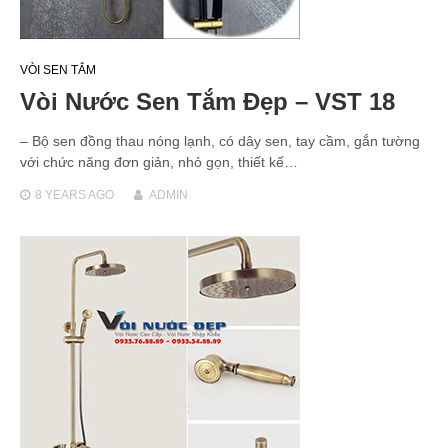
VÒI SEN TẮM
Vòi Nước Sen Tắm Đẹp – VST 18
– Bộ sen đồng thau nóng lạnh, có dây sen, tay cầm, gắn tường
với chức năng đơn giản, nhỏ gọn, thiết kế…
8 YEARS
AGO
ADMIN