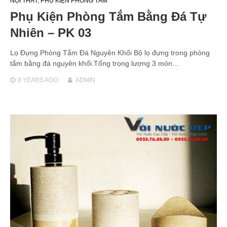
NỘI THẤT
,
PHỤ KIỆN PHÒNG TẮM
Phụ Kiện Phòng Tắm Bằng Đá Tự
Nhiên – PK 03
Lọ Đựng Phòng Tắm Đá Nguyên Khối Bộ lọ đựng trong phòng
tắm bằng đá nguyên khối.Tổng trọng lượng 3 món…
8 YEARS
AGO
ADMIN