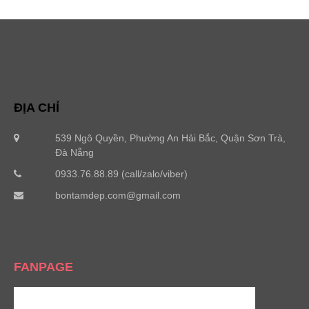
ĐỊA CHỈ
539 Ngô Quyền, Phường An Hải Bắc, Quận Sơn Trà,
Đà Nẵng
0933.76.88.89 (call/zalo/viber)
bontamdep.com@gmail.com
FANPAGE