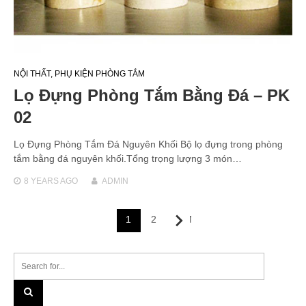
NỘI THẤT
,
PHỤ KIỆN PHÒNG TẮM
Lọ Đựng Phòng Tắm Bằng Đá – PK
02
Lọ Đựng Phòng Tắm Đá Nguyên Khối Bộ lọ đựng trong phòng
tắm bằng đá nguyên khối.Tổng trọng lượng 3 món…
8 YEARS
AGO
ADMIN
Posts
1
2
Next
navigation