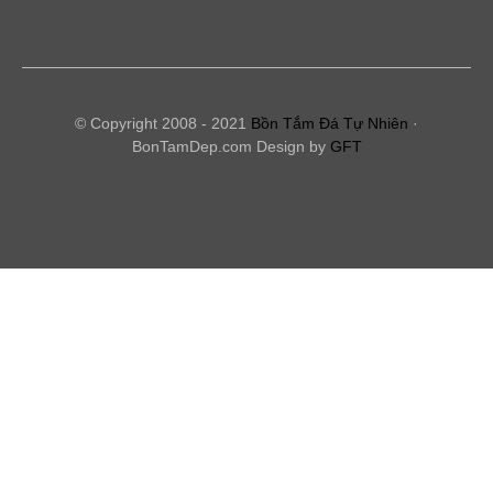
© Copyright 2008 - 2021
Bồn Tắm Đá Tự Nhiên
·
BonTamDep.com Design by
GFT