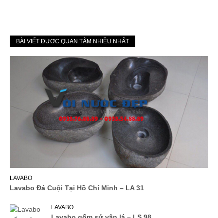
BÀI VIẾT ĐƯỢC QUAN TÂM NHIỀU NHẤT
LAVABO
Lavabo Đá Cuội Tại Hồ Chí Minh – LA 31
LAVABO
Lavabo gốm sứ vân lá – LS 98