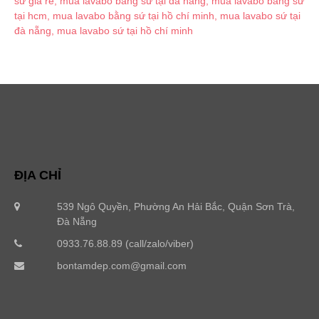
ĐỊA CHỈ
539 Ngô Quyền, Phường An Hải Bắc, Quận Sơn Trà,
Đà Nẵng
0933.76.88.89 (call/zalo/viber)
bontamdep.com@gmail.com