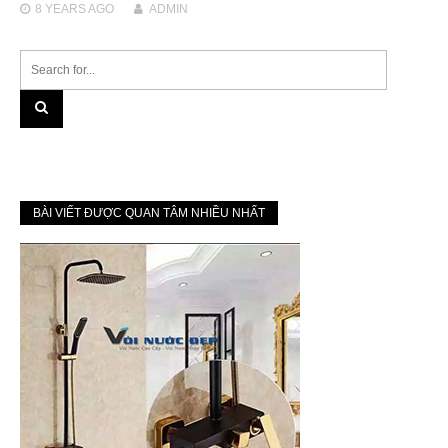
8 YEARS
AGO
ADMIN
BÀI VIẾT ĐƯỢC QUAN TÂM NHIỀU NHẤT