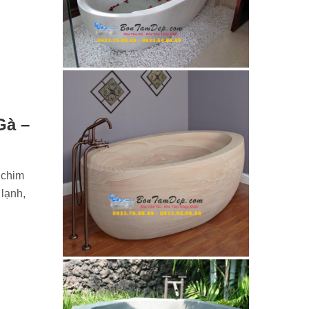
Gà –
 chim
 lạnh,