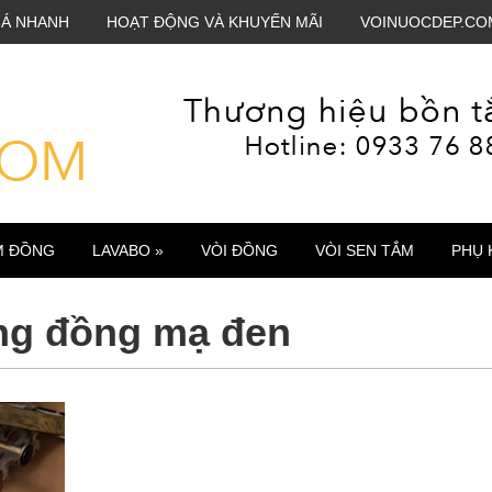
IÁ NHANH
HOẠT ĐỘNG VÀ KHUYẾN MÃI
VOINUOCDEP.CO
M ĐỒNG
LAVABO »
VÒI ĐỒNG
VÒI SEN TẮM
PHỤ 
ng đồng mạ đen