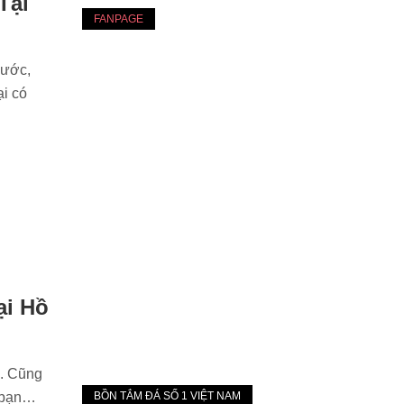
Tại
FANPAGE
nước,
ại có
ại Hồ
n. Cũng
n bạn…
BỒN TẮM ĐÁ SỐ 1 VIỆT NAM