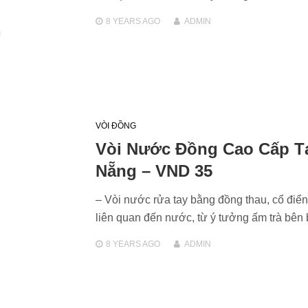
8 YEARS
AGO
ADMIN
VÒI ĐỒNG
Vòi Nước Đồng Cao Cấp T
Nẵng – VND 35
– Vòi nước rửa tay bằng đồng thau, cổ điể
liên quan đến nước, từ ý tưởng ấm trà bê
8 YEARS
AGO
ADMIN