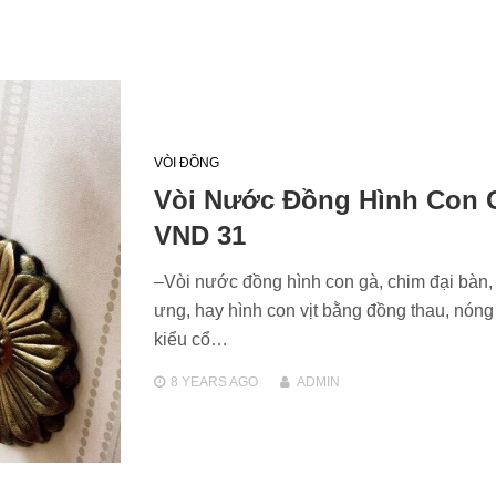
VÒI ĐỒNG
Vòi Nước Đồng Hình Con 
VND 31
–Vòi nước đồng hình con gà, chim đại bàn,
ưng, hay hình con vịt bằng đồng thau, nóng
kiểu cổ…
8 YEARS
AGO
ADMIN