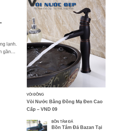
–
ng lạnh.
iên gần…
VÒI ĐỒNG
Vòi Nước Bằng Đồng Mạ Đen Cao
Cấp – VND 09
BỒN TẮM ĐÁ
Bồn Tắm Đá Bazan Tại