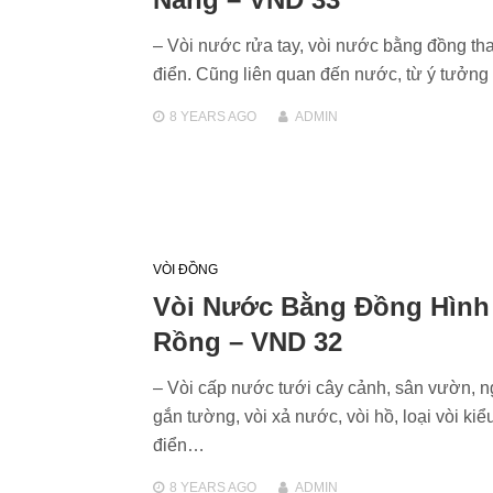
– Vòi nước rửa tay, vòi nước bằng đồng tha
điển. Cũng liên quan đến nước, từ ý tưởng
8 YEARS
AGO
ADMIN
VÒI ĐỒNG
Vòi Nước Bằng Đồng Hình
Rồng – VND 32
– Vòi cấp nước tưới cây cảnh, sân vườn, ng
gắn tường, vòi xả nước, vòi hồ, loại vòi kiể
điển…
8 YEARS
AGO
ADMIN