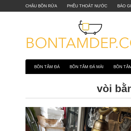
CHẬU BỒN RỬA
PHỄU THOÁT NƯỚC
BÁO G
BỒN TẮM ĐÁ
BỒN TẮM ĐÁ MÀI
BỒN TẮ
vòi bằ