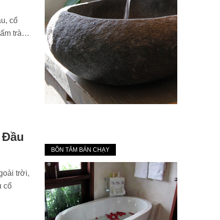
u, cổ
 ấm trà…
 Đầu
BỒN TẮM BÁN CHẠY
oài trời,
u cổ