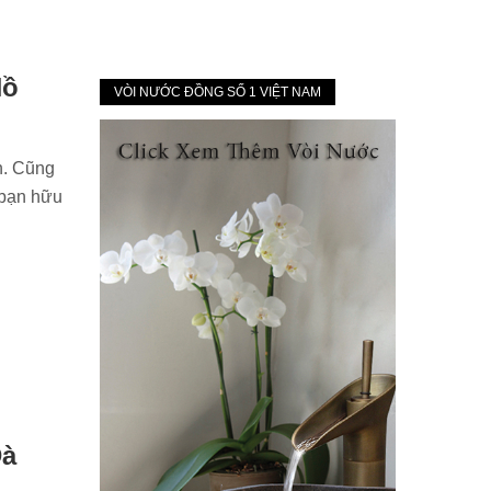
Hồ
VÒI NƯỚC ĐỒNG SỐ 1 VIỆT NAM
n. Cũng
 bạn hữu
Đà