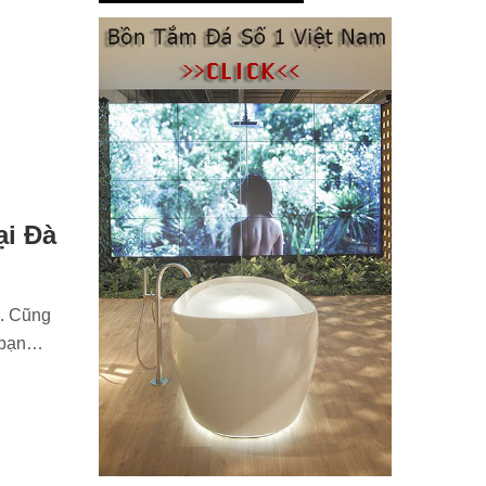
ại Đà
n. Cũng
n bạn…