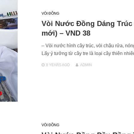
VÒI ĐỒNG
Vòi Nước Đồng Dáng Trúc
mới) – VND 38
– Vòi nước hình cây trúc, vòi chậu rửa, nón
Lấy ý tưởng từ cây tre là loại cây thiên nh
8 YEARS
AGO
ADMIN
VÒI ĐỒNG