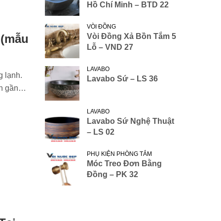
Hồ Chí Minh – BTD 22
VÒI ĐỒNG
 (mẫu
Vòi Đồng Xả Bồn Tắm 5
Lỗ – VND 27
LAVABO
g lạnh.
Lavabo Sứ – LS 36
iên gần…
LAVABO
Lavabo Sứ Nghệ Thuật
– LS 02
PHỤ KIỆN PHÒNG TẮM
Móc Treo Đơn Bằng
Đồng – PK 32