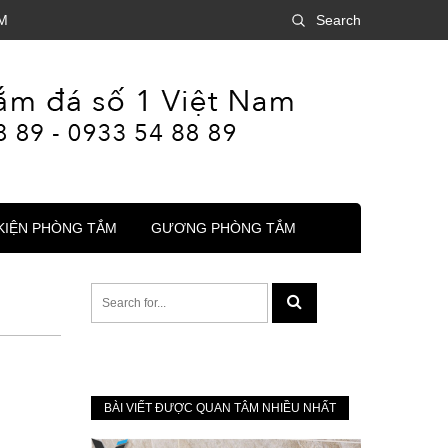
M
Search
KIỆN PHÒNG TẮM
GƯƠNG PHÒNG TẮM
BÀI VIẾT ĐƯỢC QUAN TÂM NHIỀU NHẤT