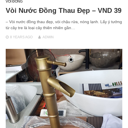
VÒI ĐỒNG
Vòi Nước Đồng Thau Đẹp – VND 39
– Vòi nước đồng thau đẹp, vòi chậu rửa, nóng lạnh. Lấy ý tưởng
từ cây tre là loại cây thiên nhiên gần…
8 YEARS
AGO
ADMIN