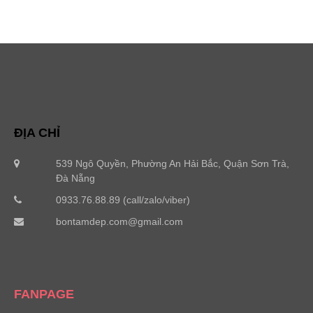
ĐỊA CHỈ
539 Ngô Quyền, Phường An Hải Bắc, Quận Sơn Trà,
Đà Nẵng
0933.76.88.89 (call/zalo/viber)
bontamdep.com@gmail.com
FANPAGE