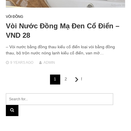
VÒI ĐỒNG
Vòi Nước Đồng Mạ Đen Cổ Điển –
VND 28
– Vòi nước bằng đồng thau kiểu cổ điển loại vòi bằng đồng
thau, bộ trộn nước nóng lạnh kiểu cổ điển, van mở…
9 YEARS
AGO
ADMIN
Posts
1
2
Next
navigation