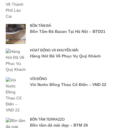
BỒN TẮM ĐÁ
Bồn Tắm Đá Bazan Tại Hà Nội – BTD21
HOẠT ĐỘNG VÀ KHUYẾN MÃI
Hàng Hót Đã Về Phục Vụ Quý Khách
VÒI ĐỒNG
Vòi Nước Đồng Thau Cổ Điển – VND 22
BỒN TẮM TERRAZZO
Bồn tắm đá mài đẹp – BTM 26