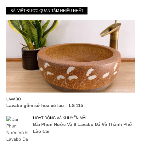
BÀI VIẾT ĐƯỢC QUAN TÂM NHIỀU NHẤT
LAVABO
Lavabo gốm sứ hoa cỏ lau – LS 115
HOẠT ĐỘNG VÀ KHUYẾN MÃI
Đài Phun Nước Và 6 Lavabo Đá Về Thành Phố
Lào Cai