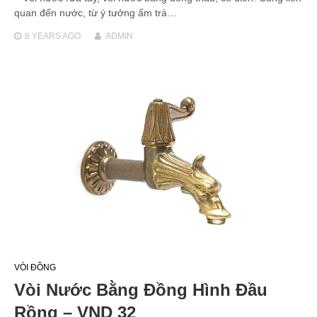
quan đến nước, từ ý tưởng ấm trà…
8 YEARS
AGO
ADMIN
VÒI ĐỒNG
Vòi Nước Bằng Đồng Hình Đầu
Rồng – VND 32