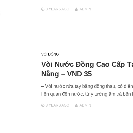
8 YEARS
AGO
ADMIN
VÒI ĐỒNG
Vòi Nước Đồng Cao Cấp T
Nẵng – VND 35
– Vòi nước rửa tay bằng đồng thau, cổ điể
liên quan đến nước, từ ý tưởng ấm trà bê
8 YEARS
AGO
ADMIN