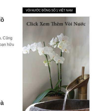
VÒI NƯỚC ĐỒNG SỐ 1 VIỆT NAM
Hồ
n. Cũng
 bạn hữu
Đà