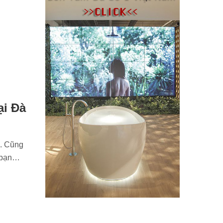
ại Đà
n. Cũng
n bạn…