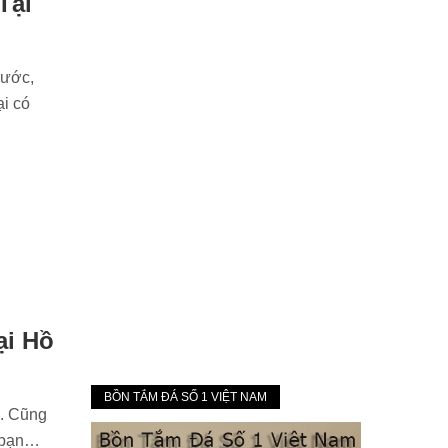
Tại
nước,
ại có
ại Hồ
BỒN TẮM ĐÁ SỐ 1 VIỆT NAM
n. Cũng
n bạn…