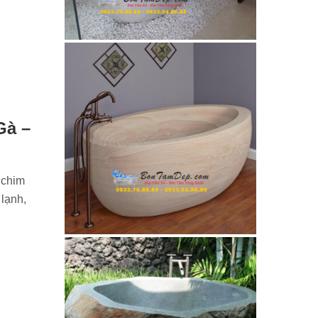
Gà –
 chim
 lạnh,