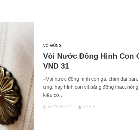
VÒI ĐỒNG
Vòi Nước Đồng Hình Con 
VND 31
–Vòi nước đồng hình con gà, chim đại bàn,
ưng, hay hình con vịt bằng đồng thau, nóng
kiểu cổ…
8 YEARS
AGO
ADMIN