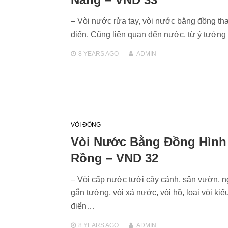
– Vòi nước rửa tay, vòi nước bằng đồng tha
điển. Cũng liên quan đến nước, từ ý tưởng
8 YEARS
AGO
ADMIN
VÒI ĐỒNG
Vòi Nước Bằng Đồng Hình
Rồng – VND 32
– Vòi cấp nước tưới cây cảnh, sân vườn, ng
gắn tường, vòi xả nước, vòi hồ, loại vòi kiể
điển…
8 YEARS
AGO
ADMIN