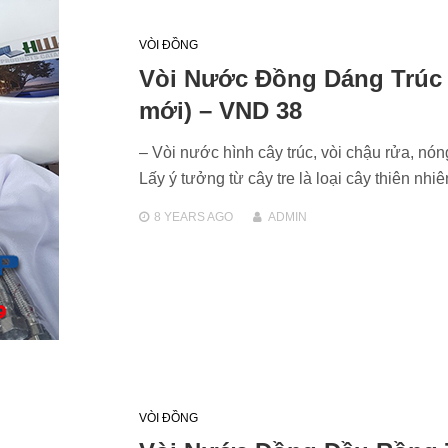
VÒI ĐỒNG
Vòi Nước Đồng Dáng Trúc
mới) – VND 38
– Vòi nước hình cây trúc, vòi chậu rửa, nón
Lấy ý tưởng từ cây tre là loại cây thiên nh
8 YEARS
AGO
ADMIN
VÒI ĐỒNG