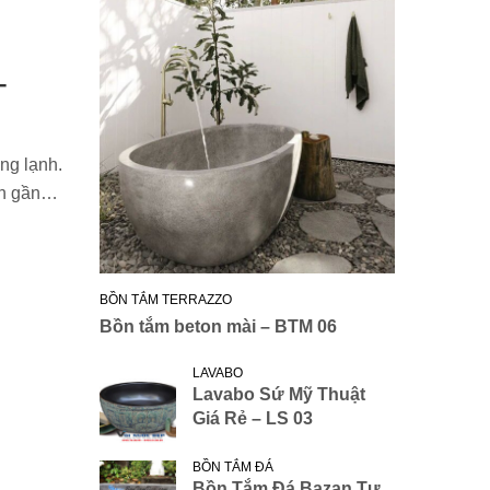
–
ng lạnh.
iên gần…
BỒN TẮM TERRAZZO
Bồn tắm beton mài – BTM 06
LAVABO
Lavabo Sứ Mỹ Thuật
Giá Rẻ – LS 03
BỒN TẮM ĐÁ
Bồn Tắm Đá Bazan Tự