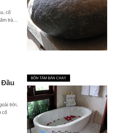
u, cổ
 ấm trà…
BỒN TẮM BÁN CHẠY
 Đầu
oài trời,
u cổ