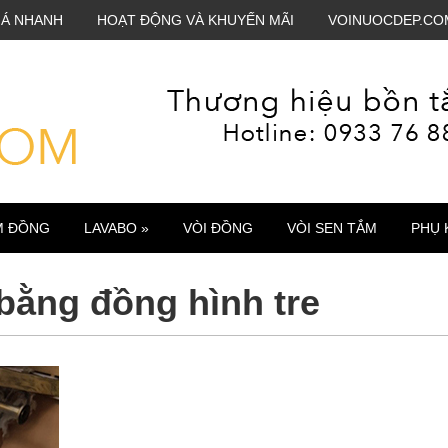
IÁ NHANH
HOẠT ĐỘNG VÀ KHUYẾN MÃI
VOINUOCDEP.CO
M ĐỒNG
LAVABO »
VÒI ĐỒNG
VÒI SEN TẮM
PHỤ 
bằng đồng hình tre