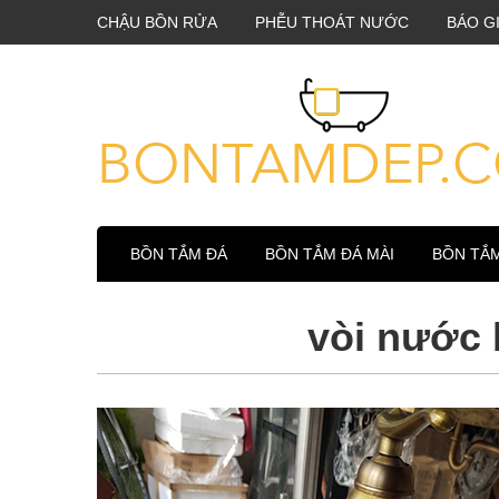
CHẬU BỒN RỬA
PHỄU THOÁT NƯỚC
BÁO G
BỒN TẮM ĐÁ
BỒN TẮM ĐÁ MÀI
BỒN TẮ
vòi nước 