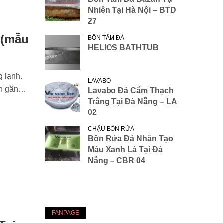
Nhiên Tại Hà Nội – BTD
27
 (mẫu
BỒN TẮM ĐÁ
HELIOS BATHTUB
g lạnh.
LAVABO
iên gần…
Lavabo Đá Cẩm Thạch
Trắng Tại Đà Nẵng – LA
02
CHẬU BỒN RỬA
Bồn Rửa Đá Nhân Tạo
Màu Xanh Lá Tại Đà
Nẵng – CBR 04
FANPAGE