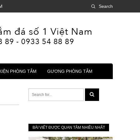
M
Search
KIỆN PHÒNG TẮM
GƯƠNG PHÒNG TẮM
BÀI VIẾT ĐƯỢC QUAN TÂM NHIỀU NHẤT