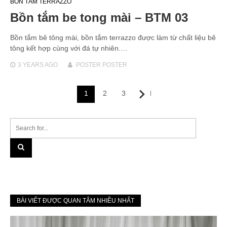
BỒN TẮM TERRAZZO
Bồn tắm be tong mài – BTM 03
Bồn tắm bê tông mài, bồn tắm terrazzo được làm từ chất liệu bê
tông kết hợp cùng với đá tự nhiên.…
3 YEARS
AGO
POSTER POSTER
Posts
1
2
3
Next
navigation
BÀI VIẾT ĐƯỢC QUAN TÂM NHIỀU NHẤT