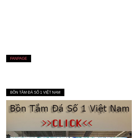
FANPAGE
BỒN TẮM ĐÁ SỐ 1 VIỆT NAM