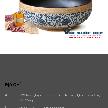
ĐỊA CHỈ
539 Ngô Quyền, Phường An Hải Bắc, Quận Sơn Trà,
Đà Nẵng
0933.76.88.89 (call/zalo/viber)