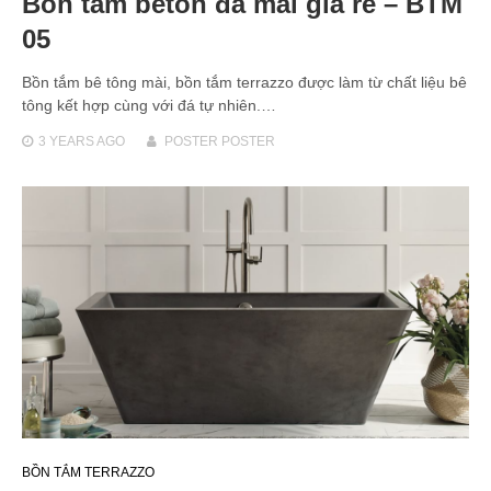
Bồn tắm beton đá mài giá rẻ – BTM
05
Bồn tắm bê tông mài, bồn tắm terrazzo được làm từ chất liệu bê
tông kết hợp cùng với đá tự nhiên.…
3 YEARS
AGO
POSTER POSTER
BỒN TẮM TERRAZZO