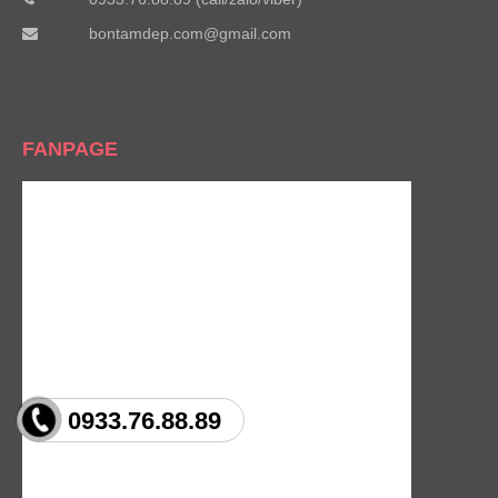
bontamdep.com@gmail.com
FANPAGE
0933.76.88.89