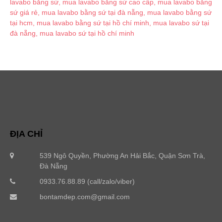
ĐỊA CHỈ
539 Ngô Quyền, Phường An Hải Bắc, Quận Sơn Trà,
Đà Nẵng
0933.76.88.89 (call/zalo/viber)
bontamdep.com@gmail.com