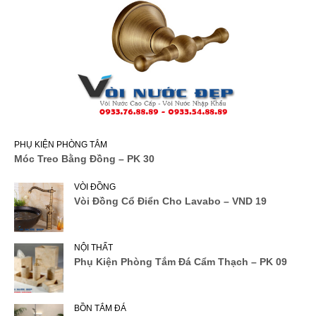
PHỤ KIỆN PHÒNG TẮM
Móc Treo Bằng Đồng – PK 30
VÒI ĐỒNG
Vòi Đồng Cổ Điển Cho Lavabo – VND 19
NỘI THẤT
Phụ Kiện Phòng Tắm Đá Cẩm Thạch – PK 09
BỒN TẮM ĐÁ