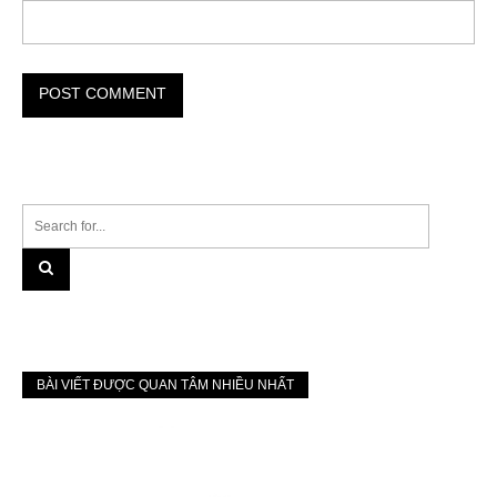
BÀI VIẾT ĐƯỢC QUAN TÂM NHIỀU NHẤT