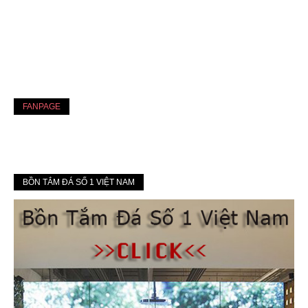
FANPAGE
BỒN TẮM ĐÁ SỐ 1 VIỆT NAM