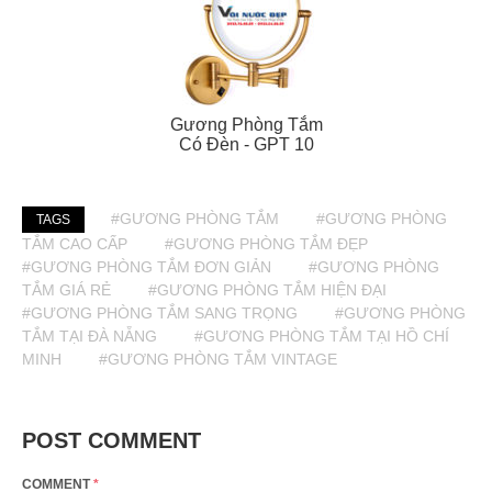
Gương Phòng Tắm
Có Đèn - GPT 10
#GƯƠNG PHÒNG TẮM
#GƯƠNG PHÒNG
TAGS
TẮM CAO CẤP
#GƯƠNG PHÒNG TẮM ĐẸP
#GƯƠNG PHÒNG TẮM ĐƠN GIẢN
#GƯƠNG PHÒNG
TẮM GIÁ RẺ
#GƯƠNG PHÒNG TẮM HIỆN ĐẠI
#GƯƠNG PHÒNG TẮM SANG TRỌNG
#GƯƠNG PHÒNG
TẮM TẠI ĐÀ NẴNG
#GƯƠNG PHÒNG TẮM TẠI HỒ CHÍ
MINH
#GƯƠNG PHÒNG TẮM VINTAGE
POST COMMENT
COMMENT
*