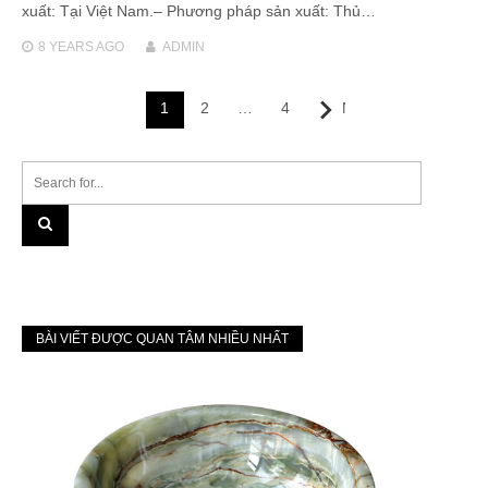
xuất: Tại Việt Nam.– Phương pháp sản xuất: Thủ…
8 YEARS
AGO
ADMIN
Posts
1
2
…
4
Next
navigation
BÀI VIẾT ĐƯỢC QUAN TÂM NHIỀU NHẤT