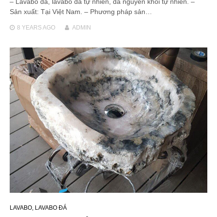
– Lavabo đá, lavabo đá tự nhiên, đá nguyên khối tự nhiên. –
Sản xuất: Tại Việt Nam. – Phương pháp sản…
8 YEARS
AGO
ADMIN
LAVABO
,
LAVABO ĐÁ