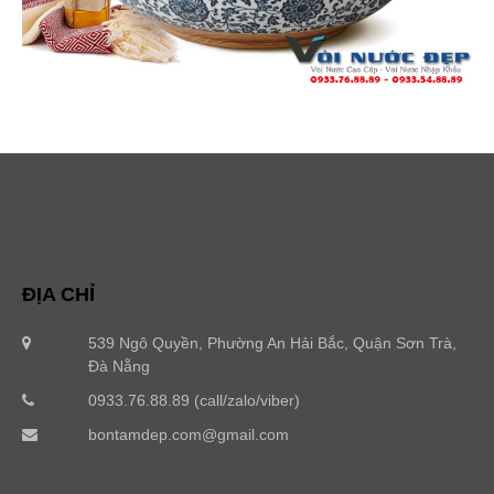
ĐỊA CHỈ
539 Ngô Quyền, Phường An Hải Bắc, Quận Sơn Trà,
Đà Nẵng
0933.76.88.89 (call/zalo/viber)
bontamdep.com@gmail.com