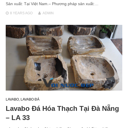
Sản xuất: Tại Việt Nam.– Phương pháp sản xuất:…
8 YEARS
AGO
ADMIN
LAVABO
,
LAVABO ĐÁ
Lavabo Đá Hóa Thạch Tại Đà Nẵng
– LA 33