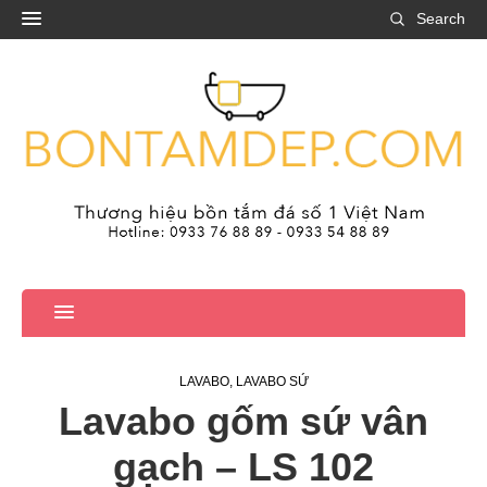
Search
LAVABO
,
LAVABO SỨ
Lavabo gốm sứ vân
gạch – LS 102