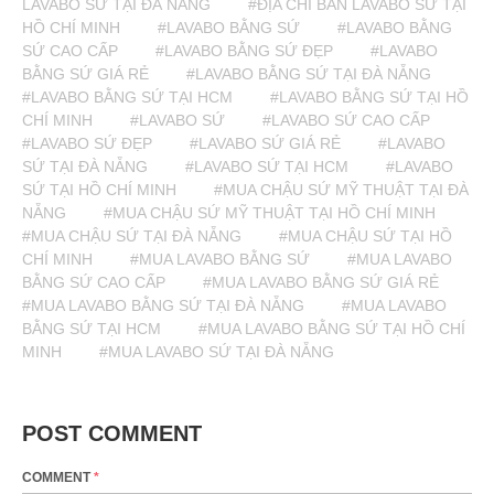
LAVABO SỨ TẠI ĐÀ NẴNG
#ĐỊA CHỈ BÁN LAVABO SỨ TẠI
HỒ CHÍ MINH
#LAVABO BẰNG SỨ
#LAVABO BẰNG
SỨ CAO CẤP
#LAVABO BẰNG SỨ ĐẸP
#LAVABO
BẰNG SỨ GIÁ RẺ
#LAVABO BẰNG SỨ TẠI ĐÀ NẴNG
#LAVABO BẰNG SỨ TẠI HCM
#LAVABO BẰNG SỨ TẠI HỒ
CHÍ MINH
#LAVABO SỨ
#LAVABO SỨ CAO CẤP
#LAVABO SỨ ĐẸP
#LAVABO SỨ GIÁ RẺ
#LAVABO
SỨ TẠI ĐÀ NẴNG
#LAVABO SỨ TẠI HCM
#LAVABO
SỨ TẠI HỒ CHÍ MINH
#MUA CHẬU SỨ MỸ THUẬT TẠI ĐÀ
NẴNG
#MUA CHẬU SỨ MỸ THUẬT TẠI HỒ CHÍ MINH
#MUA CHẬU SỨ TẠI ĐÀ NẴNG
#MUA CHẬU SỨ TẠI HỒ
CHÍ MINH
#MUA LAVABO BẰNG SỨ
#MUA LAVABO
BẰNG SỨ CAO CẤP
#MUA LAVABO BẰNG SỨ GIÁ RẺ
#MUA LAVABO BẰNG SỨ TẠI ĐÀ NẴNG
#MUA LAVABO
BẰNG SỨ TẠI HCM
#MUA LAVABO BẰNG SỨ TẠI HỒ CHÍ
MINH
#MUA LAVABO SỨ TẠI ĐÀ NẴNG
POST COMMENT
COMMENT
*