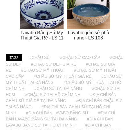
Lavabo Bằng Sứ Mỹ
Lavabo gốm sứ phủ
Thuật Giá Rẻ - LS 11
nano - LS 108
#CHẬU SỨ
#CHẬU SỨ CAO CẤP
#CHẬU
TAGS
SỨ ĐẸP
#CHẬU SỨ ĐẸP GIÁ RẺ
#CHẬU SỨ GIÁ
RẺ
#CHẬU SỨ MỸ THUẬT
#CHẬU SỨ MỸ THUẬT
CAO CẤP
#CHẬU SỨ MỸ THUẬT GIÁ RẺ
#CHẬU SỨ
MỸ THUẬT TẠI ĐÀ NẴNG
#CHẬU SỨ MỸ THUẬT TẠI HỒ
CHÍ MINH
#CHẬU SỨ TẠI ĐÀ NẴNG
#CHẬU SỨ TẠI
HCM
#CHẬU SỨ TẠI HỒ CHÍ MINH
#ĐỊA CHỈ BÁN
CHẬU SỨ GIÁ RẺ TẠI ĐÀ NẴNG
#ĐỊA CHỈ BÁN CHẬU SỨ
TẠI ĐÀ NẴNG
#ĐỊA CHỈ BÁN CHẬU SỨ TẠI HỒ CHÍ
MINH
#ĐỊA CHỈ BÁN LAVABO BẰNG SỨ
#ĐỊA CHỈ
BÁN LAVABO BẰNG SỨ TẠI ĐÀ NẴNG
#ĐỊA CHỈ BÁN
LAVABO BẰNG SỨ TẠI HỒ CHÍ MINH
#ĐỊA CHỈ BÁN