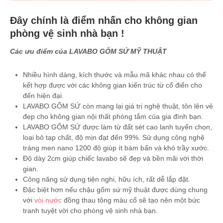
Đây chính là điểm nhấn cho không gian
phòng vệ sinh nhà bạn !
Các ưu điểm của LAVABO GỐM SỨ MỸ THUẬT
Nhiều hình dáng, kích thước và mẫu mã khác nhau có thể
kết hợp được với các không gian kiến trúc từ cổ điển cho
đến hiện đại.
LAVABO GỐM SỨ còn mang lại giá trị nghệ thuật, tôn lên vẻ
đẹp cho không gian nội thất phòng tắm của gia đình bạn.
LAVABO GỐM SỨ được làm từ đất sét cao lanh tuyển chọn,
loại bỏ tạp chất, độ mịn đạt đến 99%. Sử dụng công nghệ
tráng men nano 1200 độ giúp ít bám bẩn và khó trầy xước.
Độ dày 2cm giúp chiếc lavabo sẽ đẹp và bền mãi với thời
gian.
Công năng sử dụng tiện nghi, hữu ích, rất dễ lắp đặt.
Đặc biệt hơn nếu chậu gốm sứ mỹ thuật được dùng chung
với
vòi nước
đồng thau tông màu cổ sẽ tạo nên một bức
tranh tuyệt vời cho phòng vệ sinh nhà bạn.