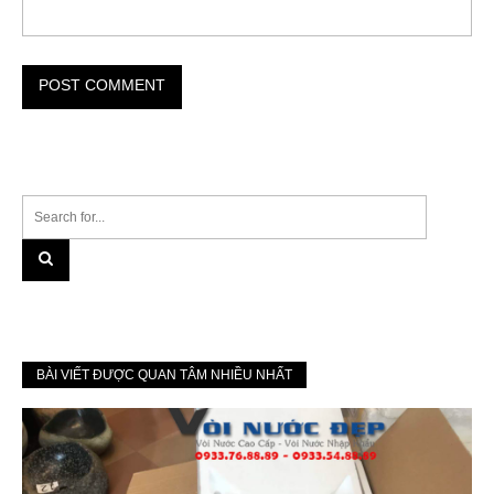
BÀI VIẾT ĐƯỢC QUAN TÂM NHIỀU NHẤT