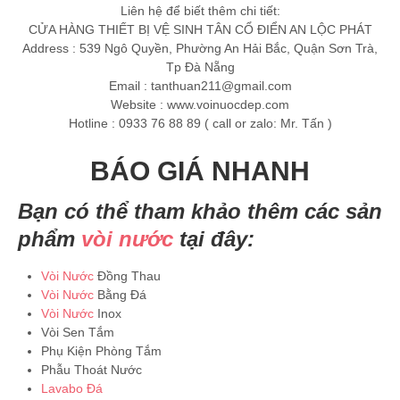
Liên hệ để biết thêm chi tiết:
CỬA HÀNG THIẾT BỊ VỆ SINH TÂN CỔ ĐIỂN AN LỘC PHÁT
Address : 539 Ngô Quyền, Phường An Hải Bắc, Quận Sơn Trà,
Tp Đà Nẵng
Email :
tanthuan211@gmail.com
Website : www.voinuocdep.com
Hotline : 0933 76 88 89 ( call or zalo: Mr. Tấn )
BÁO GIÁ NHANH
Bạn có thể tham khảo thêm các sản
phẩm
vòi nước
tại đây:
Vòi Nước
Đồng Thau
Vòi Nước
Bằng Đá
Vòi Nước
Inox
Vòi Sen Tắm
Phụ Kiện Phòng Tắm
Phẫu Thoát Nước
Lavabo Đá