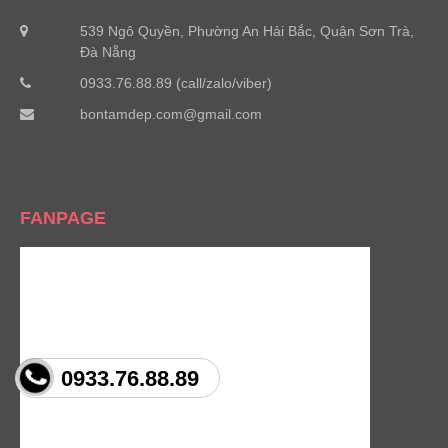
539 Ngô Quyền, Phường An Hải Bắc, Quận Sơn Trà,
Đà Nẵng
0933.76.88.89 (call/zalo/viber)
bontamdep.com@gmail.com
FANPAGE
0933.76.88.89