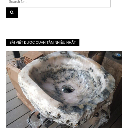
BÀI VIẾT ĐƯỢC QUAN TÂM NHIỀU NHẤT