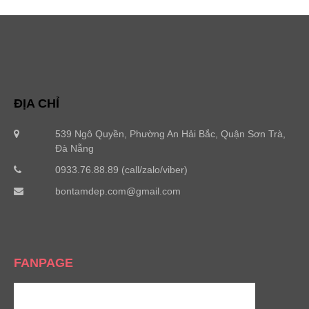
ĐỊA CHỈ
539 Ngô Quyền, Phường An Hải Bắc, Quận Sơn Trà,
Đà Nẵng
0933.76.88.89 (call/zalo/viber)
bontamdep.com@gmail.com
FANPAGE