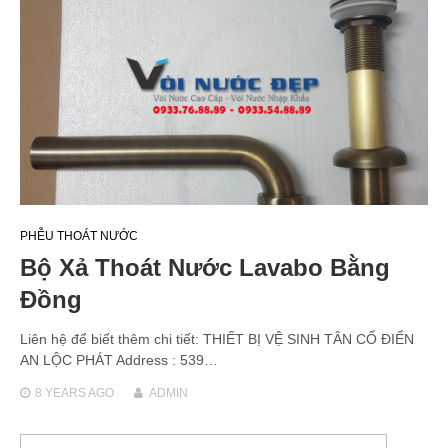
PHỄU THOÁT NƯỚC
Bộ Xả Thoát Nước Lavabo Bằng
Đồng
Liên hệ để biết thêm chi tiết: THIẾT BỊ VỆ SINH TÂN CỔ ĐIỂN
AN LỘC PHÁT Address : 539…
8 YEARS
AGO
ADMIN