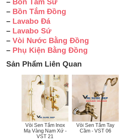
–
Bồn Tắm Sứ
–
Bồn Tắm Đồng
–
Lavabo Đá
–
Lavabo Sứ
–
Vòi Nước Bằng Đồng
–
Phụ Kiện Bằng Đồng
Sản Phẩm Liên Quan
Vòi Sen Tắm Inox
Vòi Sen Tắm Tay
Mạ Vàng Nạm Xứ -
Cầm - VST 06
VST 21