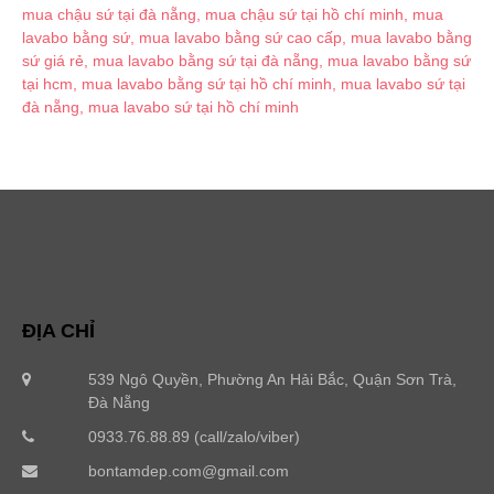
ĐỊA CHỈ
539 Ngô Quyền, Phường An Hải Bắc, Quận Sơn Trà,
Đà Nẵng
0933.76.88.89 (call/zalo/viber)
bontamdep.com@gmail.com