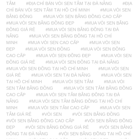
TẮM
#ĐỊA CHỈ BÁN VÒI SEN TẮM TẠI ĐÀ NẴNG
#ĐỊA
CHỈ BÁN VÒI SEN TẮM TẠI HỒ CHÍ MINH
#MUA VÒI SEN
BẰNG ĐỒNG
#MUA VÒI SEN BẰNG ĐỒNG CAO CẤP
#MUA VÒI SEN BẰNG ĐỒNG ĐẸP
#MUA VÒI SEN BẰNG
ĐỒNG GIÁ RẺ
#MUA VÒI SEN BẰNG ĐỒNG TẠI ĐÀ
NẴNG
#MUA VÒI SEN BẰNG ĐỒNG TẠI HỒ CHÍ
MINH
#MUA VÒI SEN CAO CẤP
#MUA VÒI SEN
ĐẸP
#MUA VÒI SEN ĐỒNG
#MUA VÒI SEN ĐỒNG
CAO CẤP
#MUA VÒI SEN ĐỒNG ĐẸP
#MUA VÒI SEN
ĐỒNG GIÁ RẺ
#MUA VÒI SEN ĐỒNG TẠI ĐÀ NẴNG
#MUA VÒI SEN ĐỒNG TẠI HỒ CHÍ MINH
#MUA VÒI SEN
GIÁ RẺ
#MUA VÒI SEN TẠI ĐÀ NẴNG
#MUA VÒI SEN
TẠI HỒ CHÍ MINH
#MUA VÒI SEN TẮM
#MUA VÒI
SEN TẮM BẰNG ĐỒNG
#MUA VÒI SEN TẮM BẰNG ĐỒNG
CAO CẤP
#MUA VÒI SEN TẮM BẰNG ĐỒNG TẠI ĐÀ
NẴNG
#MUA VÒI SEN TẮM BẰNG ĐỒNG TẠI HỒ CHÍ
MINH
#MUA VÒI SEN TẮM CAO CẤP
#MUA VÒI SEN
TẮM GIÁ RẺ
#VÒI SEN
#VÒI SEN BẰNG ĐỒNG
#VÒI SEN BẰNG ĐỒNG CAO CẤP
#VÒI SEN BẰNG ĐỒNG
ĐẸP
#VÒI SEN BẰNG ĐỒNG GIÁ RẺ
#VÒI SEN BẰNG
ĐỒNG TẠI ĐÀ NẴNG
#VÒI SEN BẰNG ĐỒNG TẠI HỒ CHÍ