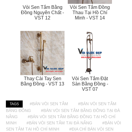
Vòi Sen Tắm Bằng
Vòi Sen Tắm Đồng
Đồng Nguyên Chất -
Thau Tại Hồ Chí
VST 12
Minh - VST 14
Thay Cài Tay Sen
Vòi Sen Tắm Đặt
Bằng Đồng - VST 13
Sàn Bằng Đồng -
VST 07
#BÁN VÒI SEN TẮM
#BÁN VÒI SEN TẮM
TAGS
BẰNG ĐỒNG
#BÁN VÒI SEN TẮM BẰNG ĐỒNG TẠI ĐÀ
NẴNG
#BÁN VÒI SEN TẮM BẰNG ĐỒNG TẠI HỒ CHÍ
MINH
#BÁN VÒI SEN TẮM TẠI ĐÀ NẴNG
#BÁN VÒI
SEN TẮM TẠI HỒ CHÍ MINH
#ĐỊA CHỈ BÁN VÒI SEN