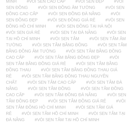
MINH
#VÒI SEN CAO CẤP
#VÒI SEN ĐẸP
#VÒI
SEN ĐỒNG
#VÒI SEN ĐỒNG ÂM TƯỜNG
#VÒI SEN
ĐỒNG CAO CẤP
#VÒI SEN ĐỒNG ĐÀ NẴNG
#VÒI
SEN ĐỒNG ĐẸP
#VÒI SEN ĐỒNG GIÁ RẺ
#VÒI SEN
ĐỒNG HỒ CHÍ MINH
#VÒI SEN ĐỒNG TẠI HÀ NỘI
#VÒI SEN GIÁ RẺ
#VÒI SEN TẠI ĐÀ NẴNG
#VÒI SEN
TẠI HỒ CHÍ MINH
#VÒI SEN TẮM
#VÒI SEN TẮM ÂM
TƯỜNG
#VÒI SEN TẮM BẰNG ĐỒNG
#VÒI SEN TẮM
BẰNG ĐỒNG ÂM TƯỜNG
#VÒI SEN TẮM BẰNG ĐỒNG
CAO CẤP
#VÒI SEN TẮM BẰNG ĐỒNG ĐẸP
#VÒI
SEN TẮM BẰNG ĐỒNG GIÁ RẺ
#VÒI SEN TẮM BẰNG
ĐỒNG THAU
#VÒI SEN TẮM BẰNG ĐỒNG THAU GIÁ
RẺ
#VÒI SEN TẮM BẰNG ĐỒNG THAU NGUYÊN
CHẤT
#VÒI SEN TẮM CAO CẤP
#VÒI SEN TẮM ĐÀ
NẴNG
#VÒI SEN TẮM ĐỒNG
#VÒI SEN TẮM ĐỒNG
CAO CẤP
#VÒI SEN TẮM ĐỒNG ĐÀ NẴNG
#VÒI SEN
TẮM ĐỒNG ĐẸP
#VÒI SEN TẮM ĐỒNG GIÁ RẺ
#VÒI
SEN TẮM ĐỒNG HỒ CHÍ MINH
#VÒI SEN TẮM GIÁ
RẺ
#VÒI SEN TẮM HỒ CHÍ MINH
#VÒI SEN TẮM TẠI
ĐÀ NẴNG
#VÒI SEN TẮM TẠI HỒ CHÍ MINH