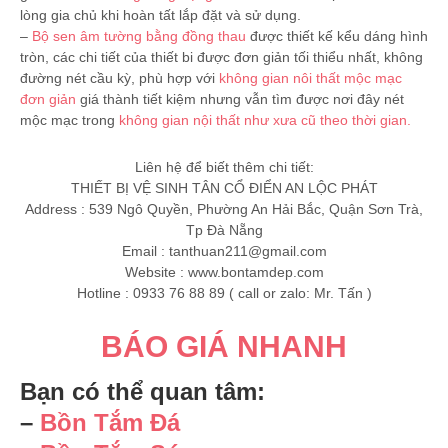
lòng gia chủ khi hoàn tất lắp đặt và sử dụng.
–
Bộ sen âm tường bằng đồng thau
được thiết kế kểu dáng hình
tròn, các chi tiết của thiết bi được đơn giản tối thiểu nhất, không
đường nét cầu kỳ, phù hợp với
không gian nôi thất mộc mạc
đơn giản
giá thành tiết kiệm nhưng vẫn tìm được nơi đây nét
mộc mạc trong
không gian nội thất như xưa cũ theo thời gian.
Liên hệ để biết thêm chi tiết:
THIẾT BỊ VỆ SINH TÂN CỔ ĐIỂN AN LỘC PHÁT
Address : 539 Ngô Quyền, Phường An Hải Bắc, Quận Sơn Trà,
Tp Đà Nẵng
Email :
tanthuan211@gmail.com
Website : www.bontamdep.com
Hotline : 0933 76 88 89 ( call or zalo: Mr. Tấn )
BÁO GIÁ NHANH
Bạn có thể quan tâm:
–
Bồn Tắm Đá