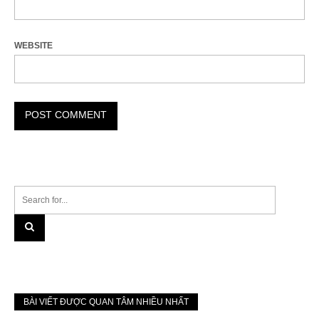
WEBSITE
BÀI VIẾT ĐƯỢC QUAN TÂM NHIỀU NHẤT