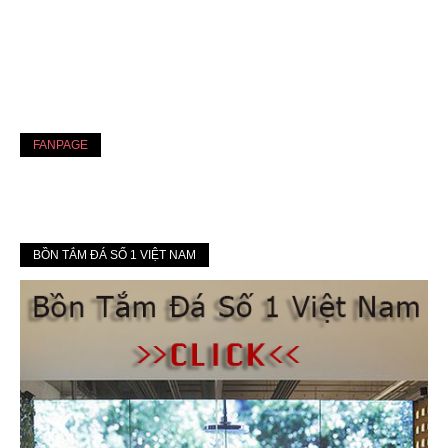
FANPAGE
BỒN TẮM ĐÁ SỐ 1 VIỆT NAM