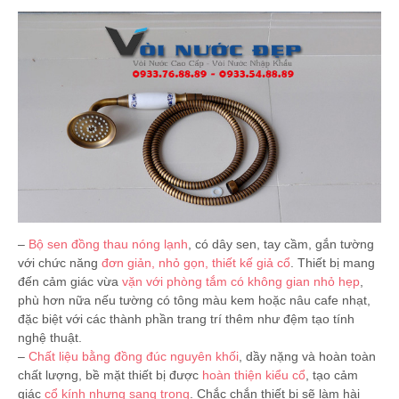
–
Bộ sen đồng thau nóng lạnh
, có dây sen, tay cầm, gắn tường
với chức năng
đơn giản, nhỏ gọn, thiết kế giả cổ
. Thiết bị mang
đến cảm giác vừa
vặn với phòng tắm có không gian nhỏ hẹp
,
phù hơn nữa nếu tường có tông màu kem hoặc nâu cafe nhạt,
đặc biệt với các thành phần trang trí thêm như đệm tạo tính
nghệ thuật.
–
Chất liệu bằng đồng đúc nguyên khối
, dầy nặng và hoàn toàn
chất lượng, bề mặt thiết bị được
hoàn thiện kiểu cổ
, tạo cảm
giác
cổ kính nhưng sang trọng
. Chắc chắn thiết bị sẽ làm hài