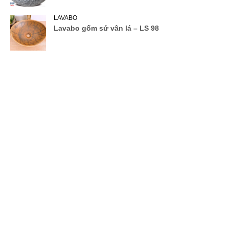
LAVABO
Lavabo gốm sứ vân lá – LS 98