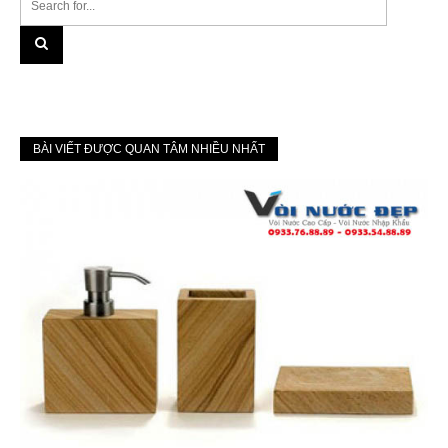
BÀI VIẾT ĐƯỢC QUAN TÂM NHIỀU NHẤT