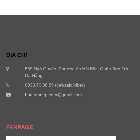
ĐỊA CHỈ
539 Ngô Quyền, Phường An Hải Bắc, Quận Sơn Trà,
Đà Nẵng
0933.76.88.89 (call/zalo/viber)
bontamdep.com@gmail.com
FANPAGE