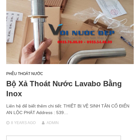
PHỄU THOÁT NƯỚC
Bộ Xả Thoát Nước Lavabo Bằng
Inox
Liên hệ để biết thêm chi tiết: THIẾT BỊ VỆ SINH TÂN CỔ ĐIỂN
AN LỘC PHÁT Address : 539…
8 YEARS
AGO
ADMIN