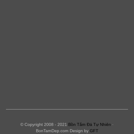
© Copyright 2008 - 2021
Bồn Tắm Đá Tự Nhiên
·
BonTamDep.com Design by
GFT