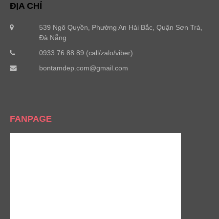
ĐỊA CHỈ
539 Ngô Quyền, Phường An Hải Bắc, Quận Sơn Trà,
Đà Nẵng
0933.76.88.89 (call/zalo/viber)
bontamdep.com@gmail.com
FANPAGE