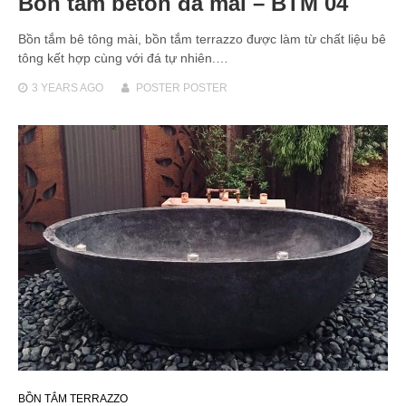
Bồn tắm beton đá mài – BTM 04
Bồn tắm bê tông mài, bồn tắm terrazzo được làm từ chất liệu bê
tông kết hợp cùng với đá tự nhiên.…
3 YEARS
AGO
POSTER POSTER
BỒN TẮM TERRAZZO