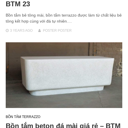
BTM 23
Bồn tắm bê tông mài, bồn tắm terrazzo được làm từ chất liệu bê
tông kết hợp cùng với đá tự nhiên.…
3 YEARS
AGO
POSTER POSTER
BỒN TẮM TERRAZZO
Bồn tắm beton đá mài giá rẻ – BTM