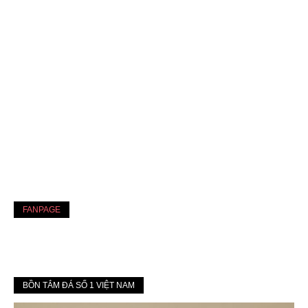
FANPAGE
BỒN TẮM ĐÁ SỐ 1 VIỆT NAM