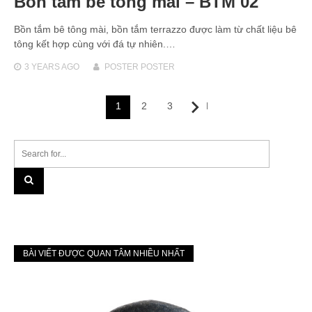
Bồn tắm bê tông mài – BTM 02
Bồn tắm bê tông mài, bồn tắm terrazzo được làm từ chất liệu bê
tông kết hợp cùng với đá tự nhiên.…
3 YEARS
AGO
POSTER POSTER
Posts
1
2
3
Next
navigation
BÀI VIẾT ĐƯỢC QUAN TÂM NHIỀU NHẤT