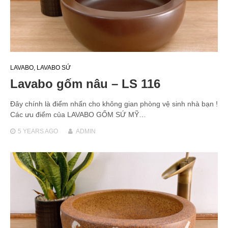
LAVABO
,
LAVABO SỨ
Lavabo gốm nâu – LS 116
Đây chính là điểm nhấn cho không gian phòng vệ sinh nhà bạn !
Các ưu điểm của LAVABO GỐM SỨ MỸ…
5 YEARS
AGO
ADMIN