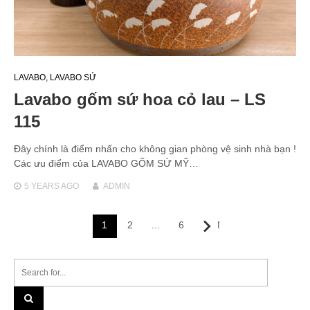
LAVABO
,
LAVABO SỨ
Lavabo gốm sứ hoa cỏ lau – LS
115
Đây chính là điểm nhấn cho không gian phòng vệ sinh nhà bạn !
Các ưu điểm của LAVABO GỐM SỨ MỸ…
5 YEARS
AGO
ADMIN
Posts
1
2
…
6
Next
navigation