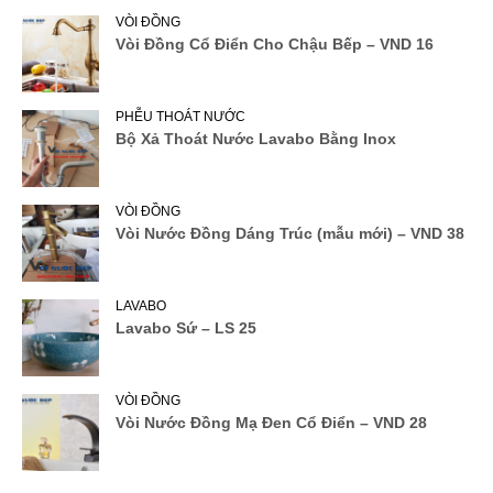
VÒI ĐỒNG
Vòi Đồng Cổ Điển Cho Chậu Bếp – VND 16
PHỄU THOÁT NƯỚC
Bộ Xả Thoát Nước Lavabo Bằng Inox
VÒI ĐỒNG
Vòi Nước Đồng Dáng Trúc (mẫu mới) – VND 38
LAVABO
Lavabo Sứ – LS 25
VÒI ĐỒNG
Vòi Nước Đồng Mạ Đen Cổ Điển – VND 28