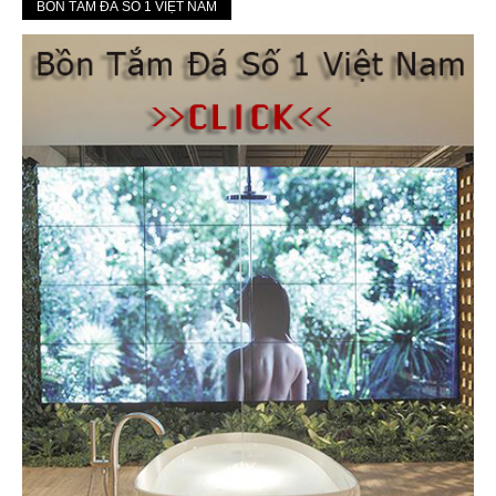
BỒN TẮM ĐÁ SỐ 1 VIỆT NAM