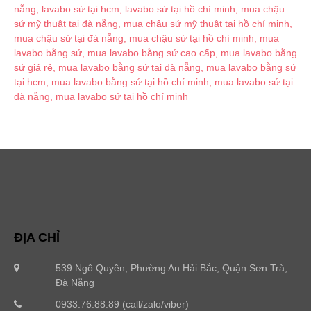
ĐỊA CHỈ
539 Ngô Quyền, Phường An Hải Bắc, Quận Sơn Trà,
Đà Nẵng
0933.76.88.89 (call/zalo/viber)