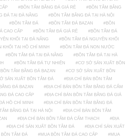
CẤP
#BỒN TẮM BẰNG ĐÁ GIÁ RẺ
#BỒN TẮM BẰNG
G ĐÁ TẠI ĐÀ NẴNG
#BỒN TẮM BẰNG ĐÁ TẠI HÀ NỘI
#BỒN TẮM ĐÁ
#BỒN TẮM ĐÁ BAZAN
#BỒN
Á CAO CẤP
#BỒN TẮM ĐÁ GIÁ RẺ
#BỒN TẮM ĐÁ
YÊN KHỐI TẠI ĐÀ NẴNG
#BỒN TẮM ĐÁ NGUYÊN KHỐI
 KHỐI TẠI HỒ CHÍ MINH
#BỒN TẮM ĐÁ NON NƯỚC
#BỒN TẮM ĐÁ TẠI ĐÀ NẴNG
#BỒN TẮM ĐÁ TẠI HÀ
NH
#BỒN TẮM ĐÁ TỰ NHIÊN
#CƠ SỞ SẢN XUẤT BỒN
 BỒN TẮM BẰNG ĐÁ BAZAN
#CƠ SỞ SẢN XUẤT BỒN
Ở SẢN XUẤT BỒN TẮM ĐÁ
#ĐỊA CHỈ BÁN BỒN TẮM
 BẰNG ĐÁ BAZAN
#ĐỊA CHỈ BÁN BỒN TẮM BẰNG ĐÁ CẨM
ẰNG ĐÁ CAO CẤP
#ĐỊA CHỈ BÁN BỒN TẮM BẰNG ĐÁ GIÁ
ĐÁ HỒ CHÍ MINH
#ĐỊA CHỈ BÁN BỒN TẮM BẰNG ĐÁ
 TẮM BẰNG ĐÁ TẠI HÀ NỘI
#ĐỊA CHỈ BÁN BỒN TẮM
ZAN
#ĐỊA CHỈ BÁN BỒN TẮM ĐÁ CẨM THẠCH
#ĐỊA
#ĐỊA CHỈ SẢN XUẤT BỒN TẮM ĐÁ
#ĐỊA CHỈ SẢN XUẤT
 BỒN TẮM ĐÁ
#MUA BỒN TẮM ĐÁ CAO CẤP
#MUA