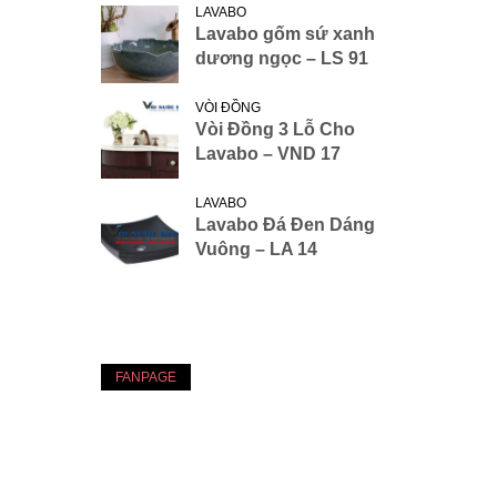
LAVABO
Lavabo gốm sứ xanh
dương ngọc – LS 91
VÒI ĐỒNG
Vòi Đồng 3 Lỗ Cho
Lavabo – VND 17
LAVABO
Lavabo Đá Đen Dáng
Vuông – LA 14
FANPAGE