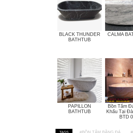
BLACK THUNDER
CALMA BA
BATHTUB
PAPILLON
Bồn Tắm Đ
BATHTUB
Khẩu Tại Đà
BTD 0
#BỒN TẮM BẰNG ĐÁ
TAGS