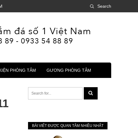
M
Search
KIỆN PHÒNG TẮM
GƯƠNG PHÒNG TẮM
11
BÀI VIẾT ĐƯỢC QUAN TÂM NHIỀU NHẤT