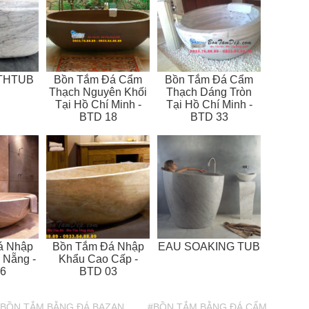
THTUB
Bồn Tắm Đá Cẩm
Bồn Tắm Đá Cẩm
Thạch Nguyên Khối
Thạch Dáng Tròn
Tại Hồ Chí Minh -
Tại Hồ Chí Minh -
BTD 18
BTD 33
á Nhập
Bồn Tắm Đá Nhập
EAU SOAKING TUB
 Nẵng -
Khẩu Cao Cấp -
6
BTD 03
#BỒN TẮM BẰNG ĐÁ BAZAN
#BỒN TẮM BẰNG ĐÁ CẨM