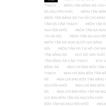
THẠCH
#BỒN TẮM BẰNG ĐÁ CAO 
ĐÁ NGUYÊN KHỐI
#BỒN TẮM BẰN
#BỒN TẮM BẰNG ĐÁ TẠI HỒ CHÍ MINH
TẮM ĐÁ CẨM THẠCH
#BỒN TẮM Đ
NGUYÊN KHỐI
#BỒN TẮM ĐÁ NGU
TẠI HÀ NỘI
#BỒN TẮM ĐÁ NGUYÊN
#BỒN TẮM ĐÁ NON NƯỚC ĐÀ NẴNG
NỘI
#BỒN TẮM ĐÁ TẠI HỒ CHÍ MI
TẮM BẰNG ĐÁ
#CƠ SỞ SẢN XUẤT
TẮM BẰNG ĐÁ CẨM THẠCH
#CƠ S
BẰNG ĐÁ
#ĐỊA CHỈ BÁN BỒN TẮM
THẠCH
#ĐỊA CHỈ BÁN BỒN TẮM B
RẺ
#ĐỊA CHỈ BÁN BỒN TẮM BẰNG 
NGUYÊN KHỐI
#ĐỊA CHỈ BÁN BỒN
ĐÁ
#ĐỊA CHỈ BÁN BỒN TẮM ĐÁ BA
CHỈ BÁN BỒN TẮM ĐÁ NGUYÊN KHỐI
BỒN TẮM ĐÁ NGUYÊN KHỐI
#MUA