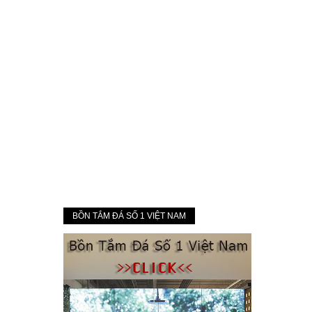
BỒN TẮM ĐÁ SỐ 1 VIỆT NAM