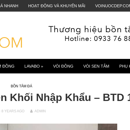
IÁ NHANH
HOẠT ĐỘNG VÀ KHUYẾN MÃI
VOINUOCDEP.CO
M ĐỒNG
LAVABO »
VÒI ĐỒNG
VÒI SEN TẮM
PHỤ 
BỒN TẮM ĐÁ
n Khối Nhập Khẩu – BTD 
8 YEARS
AGO
ADMIN