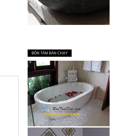
BỒN TẮM BÁN CHẠY