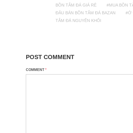
BỒN TẮM ĐÁ GIÁ RẺ
#MUA BỒN T
ĐÂU BÁN BỒN TẮM ĐÁ BAZAN
#Ở
TẮM ĐÁ NGUYÊN KHỐI
POST COMMENT
COMMENT
*