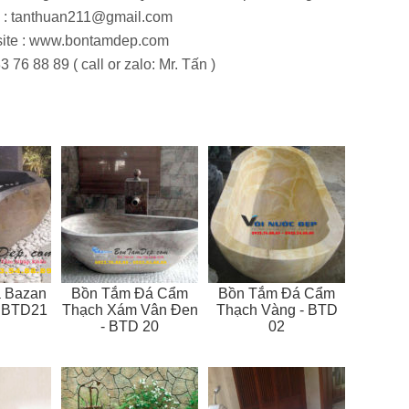
 :
tanthuan211@gmail.com
ite : www.bontamdep.com
3 76 88 89 ( call or zalo: Mr. Tấn )
 Bazan
Bồn Tắm Đá Cẩm
Bồn Tắm Đá Cẩm
- BTD21
Thạch Xám Vân Đen
Thạch Vàng - BTD
- BTD 20
02