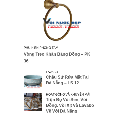
PHỤ KIỆN PHÒNG TẮM
Vòng Treo Khăn Bằng Đồng – PK
36
LAVABO
Chậu Sứ Rửa Mặt Tại
Đà Nẵng – LS 12
HOẠT ĐỘNG VÀ KHUYẾN MÃI
Trộn Bộ Vòi Sen, Vòi
Đồng, Vòi Xịt Và Lavabo
Về Với Đà Nẵng