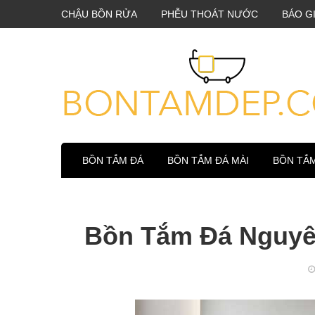
CHẬU BỒN RỬA
PHỄU THOÁT NƯỚC
BÁO G
BỒN TẮM ĐÁ
BỒN TẮM ĐÁ MÀI
BỒN TẮ
Bồn Tắm Đá Nguyê