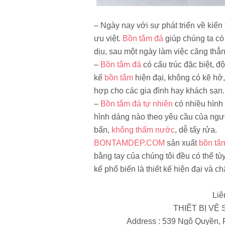
– Ngày nay với sự phát triển về kiến 
ưu việt.
Bồn tắm đá
giúp chúng ta có
dịu, sau một ngày làm việc căng thẳn
–
Bồn tắm đá
có cấu trúc đặc biệt, đ
kế
bồn tắm
hiện đại, không có kẽ hở
hợp cho các gia đình hay khách sạn.
–
Bồn tắm đá tự nhiên
có nhiều hình 
hình dáng nào theo yêu cầu của ngư
bẩn,
không thấm nước
, dễ tẩy rửa.
BONTAMDEP.COM
sản xuất
bồn tắ
bằng tay của chúng tôi đều có thể tù
kế phổ biến là thiết kế hiện đại và 
Liê
THIẾT BỊ VỆ
Address : 539 Ngô Quyền,