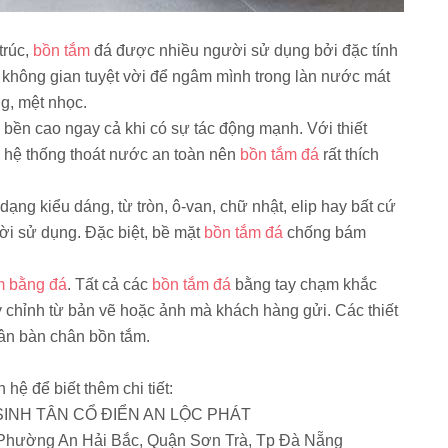
trúc,
bồn tắm
đá được nhiều người sử dụng bởi đặc tính
 không gian tuyệt vời để ngâm mình trong làn nước mát
g, mệt nhọc.
ộ bền cao ngay cả khi có sự tác động mạnh. Với thiết
, hệ thống thoát nước an toàn nên
bồn tắm đá
rất thích
dạng kiểu dáng, từ tròn, ô-van, chữ nhật, elip hay bất cứ
ời sử dụng. Đặc biệt, bề mặt
bồn tắm đá
chống bám
m bằng đá
. Tất cả các
bồn tắm đá
bằng tay chạm khắc
y chỉnh từ bản vẽ hoặc ảnh mà khách hàng gửi. Các thiết
chân bàn chân bồn tắm.
n hệ để biết thêm chi tiết:
 SINH TÂN CỔ ĐIỂN AN LỘC PHÁT
 Phường An Hải Bắc, Quận Sơn Trà, Tp Đà Nẵng