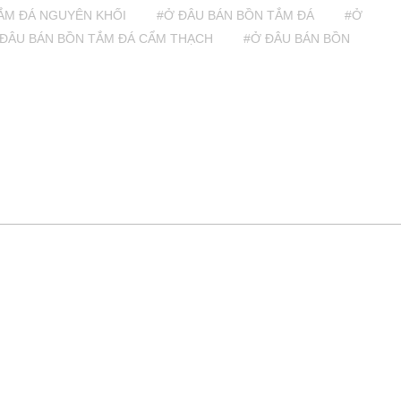
ẮM ĐÁ NGUYÊN KHỐI
#Ở ĐÂU BÁN BỒN TẮM ĐÁ
#Ở
 ĐÂU BÁN BỒN TẮM ĐÁ CẨM THẠCH
#Ở ĐÂU BÁN BỒN