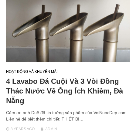
HOẠT ĐỘNG VÀ KHUYẾN MÃI
4 Lavabo Đá Cuội Và 3 Vòi Đồng
Thác Nước Về Ông Ích Khiêm, Đà
Nẵng
Cảm ơn anh Duệ đã tin tưởng sản phẩm của VoiNuocDep.com
Liên hệ để biết thêm chi tiết: THIẾT BỊ…
8 YEARS
AGO
ADMIN