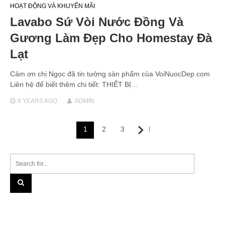
HOẠT ĐỘNG VÀ KHUYẾN MÃI
Lavabo Sứ Vòi Nước Đồng Và
Gương Làm Đẹp Cho Homestay Đà
Lạt
Cảm ơn chị Ngọc đã tin tưởng sản phẩm của VoiNuocDep.com
Liên hệ để biết thêm chi tiết: THIẾT BỊ…
8 YEARS
AGO
ADMIN
Posts
1
2
3
Next
navigation