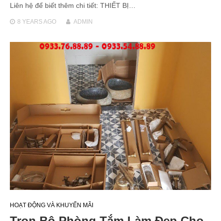
Liên hệ để biết thêm chi tiết: THIẾT BỊ…
8 YEARS
AGO
ADMIN
HOẠT ĐỘNG VÀ KHUYẾN MÃI
Trọn Bộ Phòng Tắm Làm Đẹp Cho