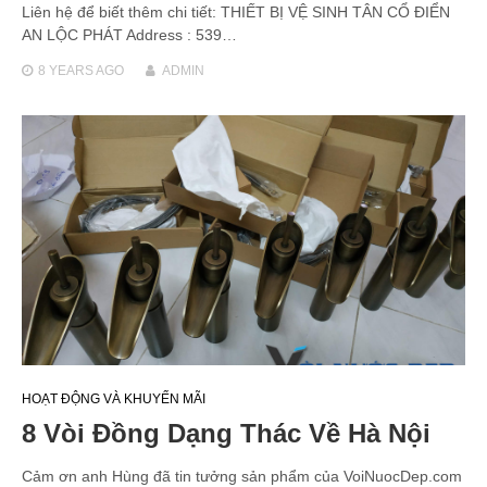
Liên hệ để biết thêm chi tiết: THIẾT BỊ VỆ SINH TÂN CỔ ĐIỂN
AN LỘC PHÁT Address : 539…
8 YEARS
AGO
ADMIN
HOẠT ĐỘNG VÀ KHUYẾN MÃI
8 Vòi Đồng Dạng Thác Về Hà Nội
Cảm ơn anh Hùng đã tin tưởng sản phẩm của VoiNuocDep.com