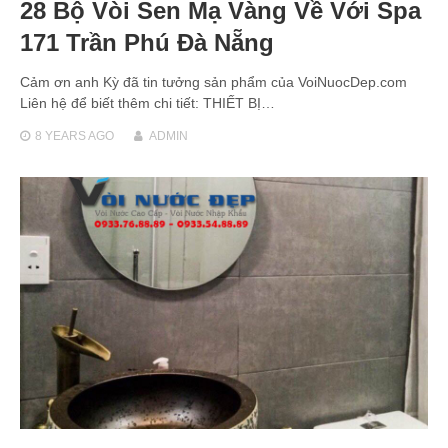
28 Bộ Vòi Sen Mạ Vàng Về Với Spa
171 Trần Phú Đà Nẵng
Cảm ơn anh Kỳ đã tin tưởng sản phẩm của VoiNuocDep.com
Liên hệ để biết thêm chi tiết: THIẾT BỊ…
8 YEARS
AGO
ADMIN