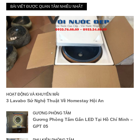
BÀI VIẾT ĐƯỢC QUAN TÂM NHIỀU NHẤT
HOẠT ĐỘNG VÀ KHUYẾN MÃI
3 Lavabo Sứ Nghệ Thuật Về Homestay Hội An
GƯƠNG PHÒNG TẮM
Gương Phòng Tắm Gắn LED Tại Hồ Chí Minh –
GPT 05
PHỤ KIỆN PHÒNG TẮM