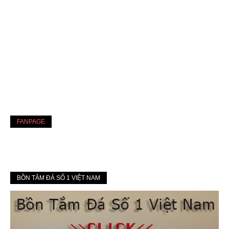
FANPAGE
BỒN TẮM ĐÁ SỐ 1 VIỆT NAM