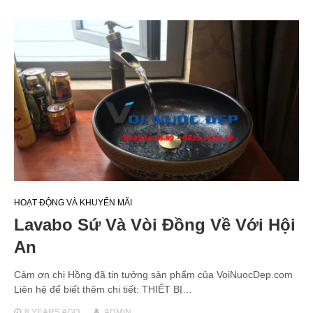
HOẠT ĐỘNG VÀ KHUYẾN MÃI
Lavabo Sứ Và Vòi Đồng Về Với Hội
An
Cảm ơn chị Hồng đã tin tưởng sản phẩm của VoiNuocDep.com
Liên hệ để biết thêm chi tiết: THIẾT BỊ…
8 YEARS
AGO
ADMIN