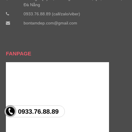
Đà Nẵng
0933.76.88.89 (call/zalo/viber)
bontamdep.com@gmail.com
FANPAGE
0933.76.88.89