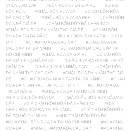
CHÉN CAO CẤP
#BỒN RỬA CHÉN GIÁ RẺ
#CHẬU
BỒN RỬA
#CHẬU BỒN RỬA ĐÁ
#CHẬU BỒN RỬA
ĐÁ CAO CẤP
#CHẬU BỒN RỬA ĐÁ ĐẸP
#CHẬU BỒN
RỬA ĐÁ GIÁ RẺ
#CHẬU BỒN RỬA ĐÁ NHÂN TẠO
#CHẬU BỒN RỬA ĐÁ NHÂN TẠO GIÁ RẺ
#CHẬU BỒN
RỬA ĐÁ TẠI ĐÀ NẴNG
#CHẬU BỒN RỬA ĐÁ TẠI HỒ CHÍ
MINH
#CHẬU RỬA ĐÁ CAO CẤP
#CHẬU RỬA ĐÁ
CAO CẤP TẠI ĐÀ NẴNG
#CHẬU RỬA ĐÁ CAO CẤP TẠI
HỒ CHÍ MINH
#CHẬU RỬA ĐÁ GIÁ RẺ
#CHẬU RỬA
ĐÁ GIÁ RẺ TẠI ĐÀ NẴNG
#CHẬU RỬA ĐÁ GIÁ RẺ TẠI HỒ
CHÍ MINH
#CHẬU RỬA ĐÁ NHÂN TẠO
#CHẬU RỬA
ĐÁ NHÂN TẠO CAO CẤP
#CHẬU RỬA ĐÁ NHÂN TẠO GIÁ
RẺ
#CHẬU RỬA ĐÁ NHÂN TẠO TẠI ĐÀ NẴNG
#CHẬU
RỬA ĐÁ NHÂN TẠO TẠI HỒ CHÍ MINH
#CHẬU RỬA ĐÁ
TẠI ĐÀ NẴNG
#CHẬU RỬA ĐÁ TẠI HỒ CHÍ MINH
#GIÁ CHẬU BỒN RỬA ĐÁ
#GIÁ CHẬU BỒN RỬA ĐÁ CAO
CẤP
#GIÁ CHẬU BỒN RỬA ĐÁ NHÂN TẠO
#GIÁ
CHẬU BỒN RỬA ĐÁ TẠI ĐÀ NẴNG
#GIÁ CHẬU BỒN RỬA
ĐÁ TẠI HỒ CHÍ MINH
#MUA CHẬU BỒN RỬA ĐÁ
#MUA CHẬU BỒN RỬA ĐÁ TẠI HỒ CHÍ MINH
#MUA CHẬU
RỬA ĐÁ
#MUA CHẬU RỬA ĐÁ CAO CẤP
#MUA CHẬU