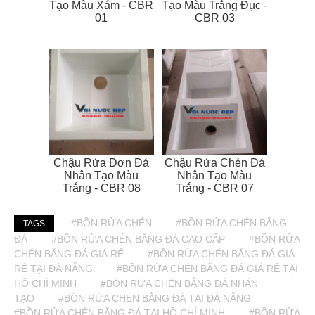
Tạo Màu Xám - CBR
Tạo Màu Trắng Đục -
01
CBR 03
Chậu Rửa Đơn Đá
Chậu Rửa Chén Đá
Nhân Tạo Màu
Nhân Tạo Màu
Trắng - CBR 08
Trắng - CBR 07
#BỒN RỬA CHÉN
#BỒN RỬA CHÉN BẰNG
TAGS
ĐÁ
#BỒN RỬA CHÉN BẰNG ĐÁ CAO CẤP
#BỒN RỬA
CHÉN BẰNG ĐÁ GIÁ RẺ
#BỒN RỬA CHÉN BẰNG ĐÁ GIÁ
RẺ TẠI ĐÀ NẴNG
#BỒN RỬA CHÉN BẰNG ĐÁ GIÁ RẺ TẠI
HỒ CHÍ MINH
#BỒN RỬA CHÉN BẰNG ĐÁ NHÂN
TẠO
#BỒN RỬA CHÉN BẰNG ĐÁ TẠI ĐÀ NẴNG
#BỒN RỬA CHÉN BẰNG ĐÁ TẠI HỒ CHÍ MINH
#BỒN RỬA