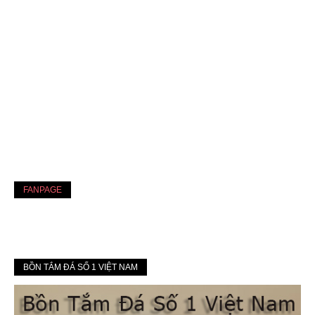
FANPAGE
BỒN TẮM ĐÁ SỐ 1 VIỆT NAM