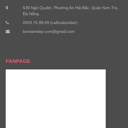
539 Ngô Quyền, Phường An Hải Bắc, Quận Sơn Trà,
Đà Nẵng
0933.76.88.89 (call/zalo/viber)
bontamdep.com@gmail.com
FANPAGE