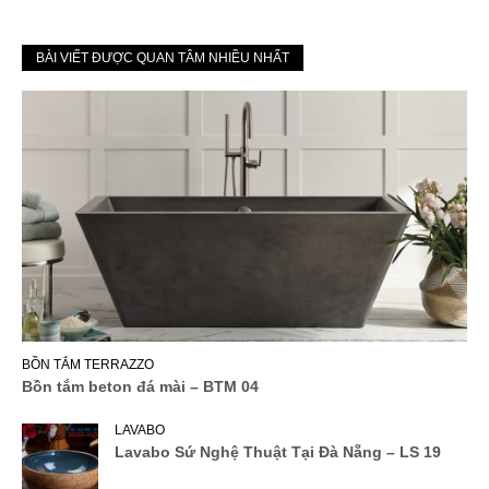
BÀI VIẾT ĐƯỢC QUAN TÂM NHIỀU NHẤT
BỒN TẮM TERRAZZO
Bồn tắm beton đá mài – BTM 04
LAVABO
Lavabo Sứ Nghệ Thuật Tại Đà Nẵng – LS 19