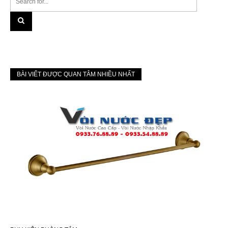
BÀI VIẾT ĐƯỢC QUAN TÂM NHIỀU NHẤT