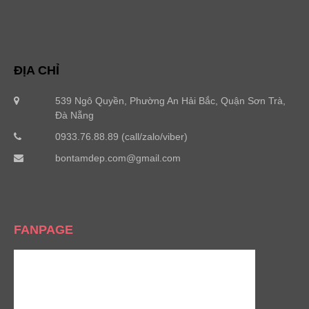
ĐỊA CHỈ
539 Ngô Quyền, Phường An Hải Bắc, Quận Sơn Trà,
Đà Nẵng
0933.76.88.89 (call/zalo/viber)
bontamdep.com@gmail.com
FANPAGE