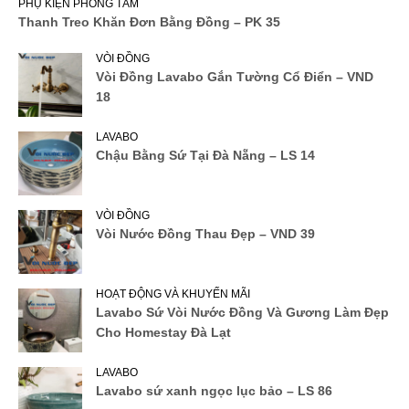
PHỤ KIỆN PHÒNG TẮM
Thanh Treo Khăn Đơn Bằng Đồng – PK 35
VÒI ĐỒNG
Vòi Đồng Lavabo Gắn Tường Cổ Điển – VND
18
LAVABO
Chậu Bằng Sứ Tại Đà Nẵng – LS 14
VÒI ĐỒNG
Vòi Nước Đồng Thau Đẹp – VND 39
HOẠT ĐỘNG VÀ KHUYẾN MÃI
Lavabo Sứ Vòi Nước Đồng Và Gương Làm Đẹp
Cho Homestay Đà Lạt
LAVABO
Lavabo sứ xanh ngọc lục bảo – LS 86