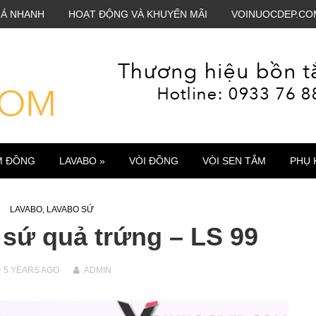
IÁ NHANH
HOẠT ĐỘNG VÀ KHUYẾN MÃI
VOINUOCDEP.CO
M ĐỒNG
LAVABO »
VÒI ĐỒNG
VÒI SEN TẮM
PHỤ 
LAVABO
,
LAVABO SỨ
sứ quả trứng – LS 99
5 YEARS
AGO
ADMIN