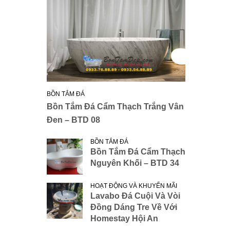
BỒN TẮM ĐÁ
Bồn Tắm Đá Cẩm Thạch Trắng Vân
Đen – BTD 08
BỒN TẮM ĐÁ
Bồn Tắm Đá Cẩm Thạch
Nguyên Khối – BTD 34
HOẠT ĐỘNG VÀ KHUYẾN MÃI
Lavabo Đá Cuội Và Vòi
Đồng Dáng Tre Về Với
Homestay Hội An