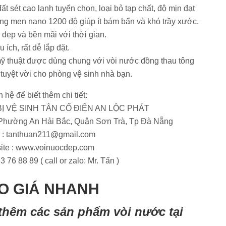
ét cao lanh tuyển chọn, loại bỏ tạp chất, độ mịn đạt
g men nano 1200 độ giúp ít bám bẩn và khó trầy xước.
đẹp và bền mãi với thời gian.
ích, rất dễ lắp đặt.
ỹ thuật được dùng chung với vòi nước đồng thau tông
tuyệt vời cho phòng vệ sinh nhà bạn.
n hệ để biết thêm chi tiết:
Ị VỆ SINH TÂN CỔ ĐIỂN AN LỘC PHÁT
 Phường An Hải Bắc, Quận Sơn Trà, Tp Đà Nẵng
 :
tanthuan211@gmail.com
ite : www.voinuocdep.com
3 76 88 89 ( call or zalo: Mr. Tấn )
O GIÁ NHANH
thêm các sản phẩm vòi nước tại