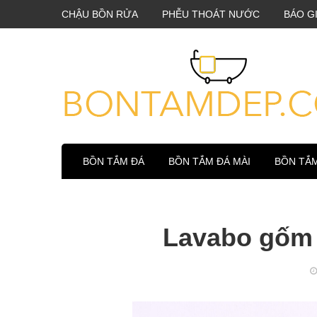
CHẬU BỒN RỬA
PHỄU THOÁT NƯỚC
BÁO G
BỒN TẮM ĐÁ
BỒN TẮM ĐÁ MÀI
BỒN TẮ
Lavabo gốm 