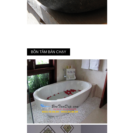
BỒN TẮM BÁN CHẠY