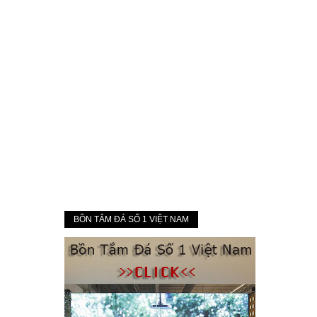
BỒN TẮM ĐÁ SỐ 1 VIỆT NAM