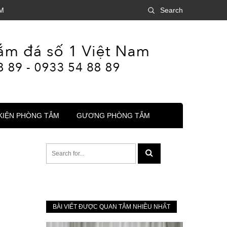
M
Search
KIỆN PHÒNG TẮM
GƯƠNG PHÒNG TẮM
BÀI VIẾT ĐƯỢC QUAN TÂM NHIỀU NHẤT