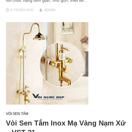
với chức năng đơn giản, nhỏ gọn, thiết kế…
8 YEARS
AGO
ADMIN
VÒI SEN TẮM
Vòi Sen Tắm Inox Mạ Vàng Nạm Xứ