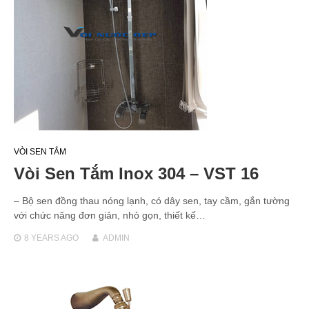
VÒI SEN TẮM
Vòi Sen Tắm Inox 304 – VST 16
– Bộ sen đồng thau nóng lạnh, có dây sen, tay cầm, gắn tường
với chức năng đơn giản, nhỏ gọn, thiết kế…
8 YEARS
AGO
ADMIN