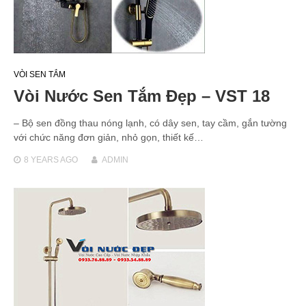
VÒI SEN TẮM
Vòi Nước Sen Tắm Đẹp – VST 18
– Bộ sen đồng thau nóng lạnh, có dây sen, tay cầm, gắn tường
với chức năng đơn giản, nhỏ gọn, thiết kế…
8 YEARS
AGO
ADMIN