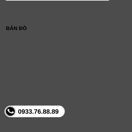
BẢN ĐỒ
0933.76.88.89