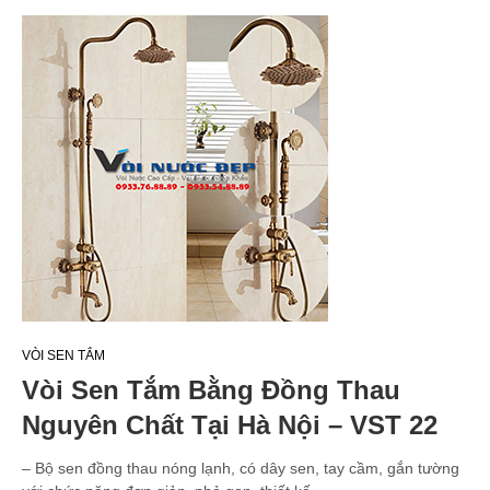
VÒI SEN TẮM
Vòi Sen Tắm Bằng Đồng Thau
Nguyên Chất Tại Hà Nội – VST 22
– Bộ sen đồng thau nóng lạnh, có dây sen, tay cầm, gắn tường