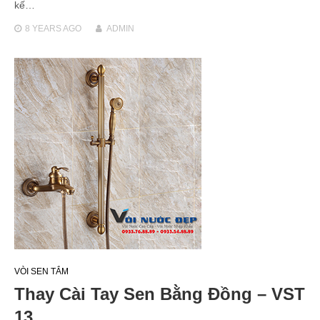
kế…
8 YEARS
AGO
ADMIN
VÒI SEN TẮM
Thay Cài Tay Sen Bằng Đồng – VST
13