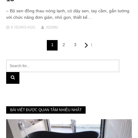
– Bộ sen đồng thau nóng lạnh, có dây sen, tay cầm, gắn tường
với chức năng đơn giản, nhỏ gọn, thiết kế…
8 YEARS
AGO
ADMIN
Posts
1
2
3
Next
navigation
BÀI VIẾT ĐƯỢC QUAN TÂM NHIỀU NHẤT