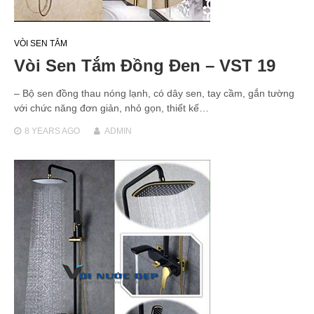
VÒI SEN TẮM
Vòi Sen Tắm Đồng Đen – VST 19
– Bộ sen đồng thau nóng lạnh, có dây sen, tay cầm, gắn tường
với chức năng đơn giản, nhỏ gọn, thiết kế…
8 YEARS
AGO
ADMIN