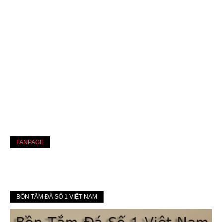
FANPAGE
BỒN TẮM ĐÁ SỐ 1 VIỆT NAM