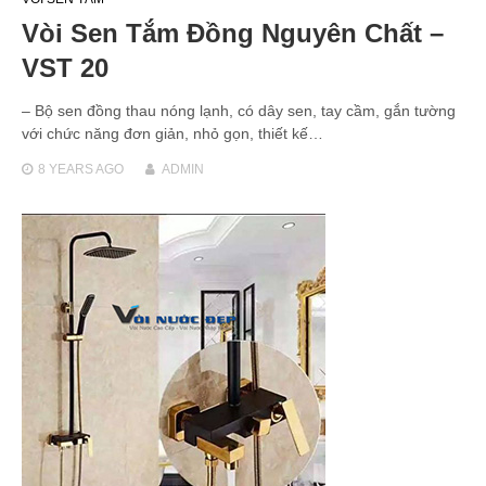
Vòi Sen Tắm Đồng Nguyên Chất –
VST 20
– Bộ sen đồng thau nóng lạnh, có dây sen, tay cầm, gắn tường
với chức năng đơn giản, nhỏ gọn, thiết kế…
8 YEARS
AGO
ADMIN