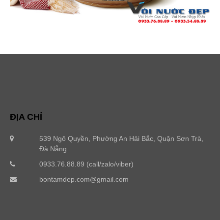
ĐỊA CHỈ
539 Ngô Quyền, Phường An Hải Bắc, Quận Sơn Trà,
Đà Nẵng
0933.76.88.89 (call/zalo/viber)
bontamdep.com@gmail.com