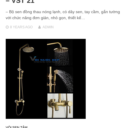
– VST 21
– Bộ sen đồng thau nóng lạnh, có dây sen, tay cầm, gắn tường
với chức năng đơn giản, nhỏ gọn, thiết kế…
8 YEARS
AGO
ADMIN
VÒI SEN TẮM