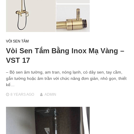
VÒI SEN TẮM
Vòi Sen Tắm Bằng Inox Mạ Vàng –
VST 17
– Bộ sen âm tường, am tran, nóng lạnh, có dây sen, tay cầm,
gắn tường hoặc âm trần với chức năng đơn giản, nhỏ gọn, thiết
kế…
8 YEARS
AGO
ADMIN