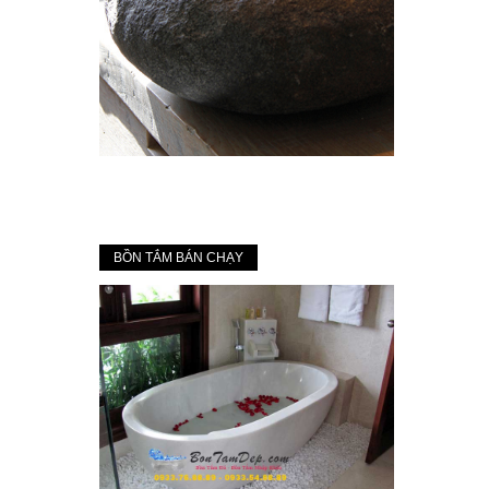
BỒN TẮM BÁN CHẠY