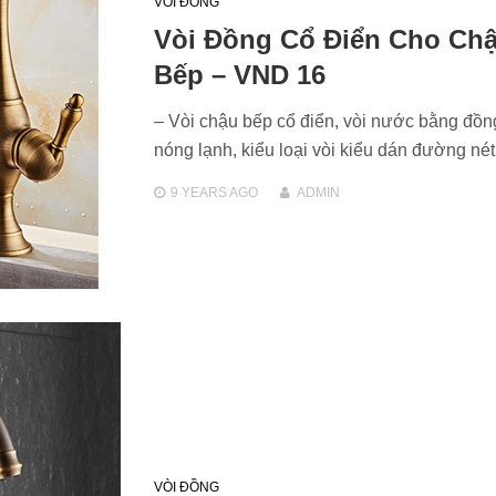
VÒI ĐỒNG
Vòi Đồng Cổ Điển Cho Ch
Bếp – VND 16
– Vòi chậu bếp cổ điển, vòi nước bằng đồn
nóng lạnh, kiểu loại vòi kiểu dán đường n
9 YEARS
AGO
ADMIN
VÒI ĐỒNG