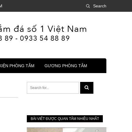
M
Search
KIỆN PHÒNG TẮM
GƯƠNG PHÒNG TẮM
BÀI VIẾT ĐƯỢC QUAN TÂM NHIỀU NHẤT