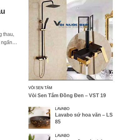
ậu
g thau,
ét ngấn…
VÒI SEN TẮM
Vòi Sen Tắm Đồng Đen – VST 19
LAVABO
Lavabo sứ hoa văn – LS
85
LAVABO