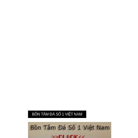
BỒN TẮM ĐÁ SỐ 1 VIỆT NAM