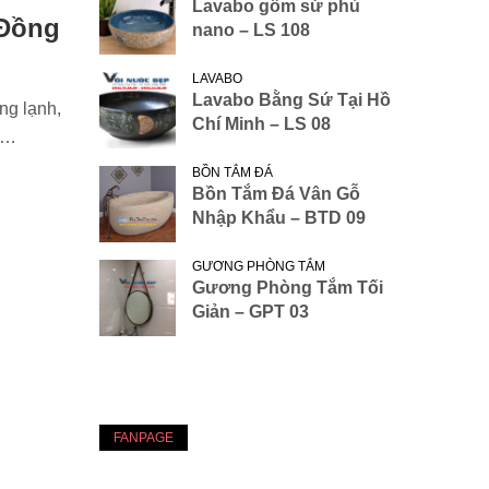
Lavabo gốm sứ phủ
 Đồng
nano – LS 108
LAVABO
Lavabo Bằng Sứ Tại Hồ
ng lạnh,
Chí Minh – LS 08
g…
BỒN TẮM ĐÁ
Bồn Tắm Đá Vân Gỗ
Nhập Khẩu – BTD 09
GƯƠNG PHÒNG TẮM
Gương Phòng Tắm Tối
Giản – GPT 03
FANPAGE