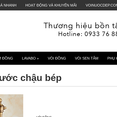
IÁ NHANH
HOẠT ĐỘNG VÀ KHUYẾN MÃI
VOINUOCDEP.CO
M ĐỒNG
LAVABO »
VÒI ĐỒNG
VÒI SEN TẮM
PHỤ 
nước chậu bép