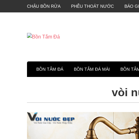
CHẬU BỒN RỬA
PHỄU THOÁT NƯỚC
BÁO G
BỒN TẮM ĐÁ
BỒN TẮM ĐÁ MÀI
BỒN TẮ
vòi 