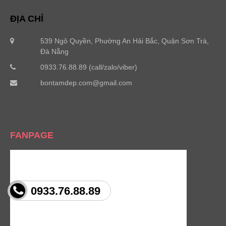
ĐỊA CHỈ
539 Ngô Quyền, Phường An Hải Bắc, Quận Sơn Trà,
Đà Nẵng
0933.76.88.89 (call/zalo/viber)
bontamdep.com@gmail.com
FANPAGE
0933.76.88.89