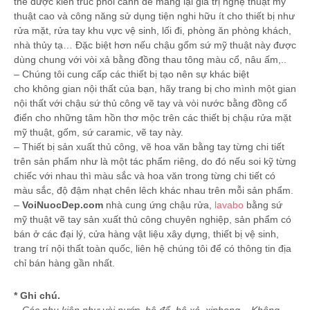
thể được kiến trúc phối cảnh để mang lại giá trị nghệ thuật mỹ
thuật cao và công năng sử dụng tiện nghi hữu ít cho thiết bị như
rửa mặt, rửa tay khu vực vệ sinh, lối đi, phòng ăn phòng khách,
nhà thủy tạ… Đặc biệt hơn nếu chậu gốm sứ mỹ thuật này được
dùng chung với vòi xả bằng đồng thau tông màu cổ, nâu ấm,..
– Chúng tôi cung cấp các thiết bị tạo nên sự khác biệt
cho không gian nội thất của bạn, hãy trang bị cho mình một gian
nội thất với chậu sứ thủ công vẽ tay và vòi nước bằng đồng cổ
điển cho những tâm hồn thơ mộc trên các thiết bị chậu rửa mặt
mỹ thuật, gốm, sứ caramic, vẽ tay này.
– Thiết bị sản xuất thủ công, vẽ hoa văn bằng tay từng chi tiết
trên sản phẩm như là một tác phẩm riêng, do đó nếu soi kỹ từng
chiếc với nhau thì màu sắc và hoa văn trong từng chi tiết có
màu sắc, độ đậm nhạt chên lêch khác nhau trên mỗi sản phẩm.
–
VoiNuocDep.com
nhà cung ứng chậu rửa,
lavabo
bằng sứ
mỹ thuật vẽ tay sản xuất thủ công chuyên nghiệp, sản phẩm có
bán ở các đại lý, cửa hàng vật liệu xây dựng, thiết bị vệ sinh,
trang trí nội thất toàn quốc, liên hệ chúng tôi để có thông tin địa
chỉ bán hàng gần nhất.
* Ghi chú.