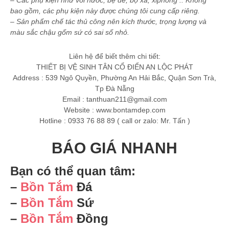
– Các phụ kiện như vòi nước, bệ để, bộ xả, xiphong .. Không
bao gồm, các phụ kiện này được chúng tôi cung cấp riêng.
– Sản phẩm chế tác thủ công nên kích thước, trọng lượng và
màu sắc chậu gốm sứ có sai số nhỏ.
Liên hệ để biết thêm chi tiết:
THIẾT BỊ VỆ SINH TÂN CỔ ĐIỂN AN LỘC PHÁT
Address : 539 Ngô Quyền, Phường An Hải Bắc, Quận Sơn Trà,
Tp Đà Nẵng
Email :
tanthuan211@gmail.com
Website : www.bontamdep.com
Hotline : 0933 76 88 89 ( call or zalo: Mr. Tấn )
BÁO GIÁ NHANH
Bạn có thể quan tâm:
–
Bồn Tắm
Đá
–
Bồn Tắm
Sứ
–
Bồn Tắm
Đồng