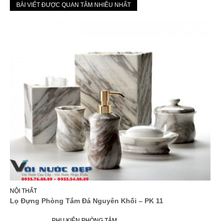
BÀI VIẾT ĐƯỢC QUAN TÂM NHIỀU NHẤT
NỘI THẤT
Lọ Đựng Phòng Tắm Đá Nguyên Khối – PK 11
PHỤ KIỆN PHÒNG TẮM