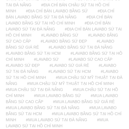
TẠI ĐÀ NẴNG
#ĐỊA CHỈ BÁN CHẬU SỨ TẠI HỒ CHÍ
MINH
#ĐỊA CHỈ BÁN LAVABO BẰNG SỨ
#ĐỊA CHỈ
BÁN LAVABO BẰNG SỨ TẠI ĐÀ NẴNG
#ĐỊA CHỈ BÁN
LAVABO BẰNG SỨ TẠI HỒ CHÍ MINH
#ĐỊA CHỈ BÁN
LAVABO SỨ TẠI ĐÀ NẴNG
#ĐỊA CHỈ BÁN LAVABO SỨ TẠI
HỒ CHÍ MINH
#LAVABO BẰNG SỨ
#LAVABO BẰNG
SỨ CAO CẤP
#LAVABO BẰNG SỨ ĐẸP
#LAVABO
BẰNG SỨ GIÁ RẺ
#LAVABO BẰNG SỨ TẠI ĐÀ NẴNG
#LAVABO BẰNG SỨ TẠI HCM
#LAVABO BẰNG SỨ TẠI HỒ
CHÍ MINH
#LAVABO SỨ
#LAVABO SỨ CAO CẤP
#LAVABO SỨ ĐẸP
#LAVABO SỨ GIÁ RẺ
#LAVABO
SỨ TẠI ĐÀ NẴNG
#LAVABO SỨ TẠI HCM
#LAVABO
SỨ TẠI HỒ CHÍ MINH
#MUA CHẬU SỨ MỸ THUẬT TẠI ĐÀ
NẴNG
#MUA CHẬU SỨ MỸ THUẬT TẠI HỒ CHÍ MINH
#MUA CHẬU SỨ TẠI ĐÀ NẴNG
#MUA CHẬU SỨ TẠI HỒ
CHÍ MINH
#MUA LAVABO BẰNG SỨ
#MUA LAVABO
BẰNG SỨ CAO CẤP
#MUA LAVABO BẰNG SỨ GIÁ RẺ
#MUA LAVABO BẰNG SỨ TẠI ĐÀ NẴNG
#MUA LAVABO
BẰNG SỨ TẠI HCM
#MUA LAVABO BẰNG SỨ TẠI HỒ CHÍ
MINH
#MUA LAVABO SỨ TẠI ĐÀ NẴNG
#MUA
LAVABO SỨ TẠI HỒ CHÍ MINH