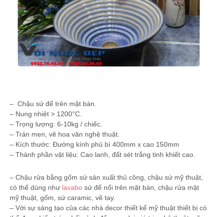
– Chậu sứ để trên mặt bàn.
– Nung nhiệt > 1200°C.
– Trọng lượng: 6-10kg / chiếc.
– Trán men, vẽ hoa văn nghệ thuật.
– Kích thước: Ðường kính phủ bì 400mm x cao 150mm
– Thành phần vật liệu: Cao lanh, đất sét trắng tinh khiết cao.
– Chậu rửa bằng gốm sứ sản xuất thủ công, chậu sứ mỹ thuật,
có thể dùng như
lavabo
sứ để nổi trên mặt bàn, chậu rửa mặt
mỹ thuật, gốm, sứ caramic, vẽ tay.
– Với sự sáng tạo của các nhà decor thiết kế mỹ thuật thiết bị có