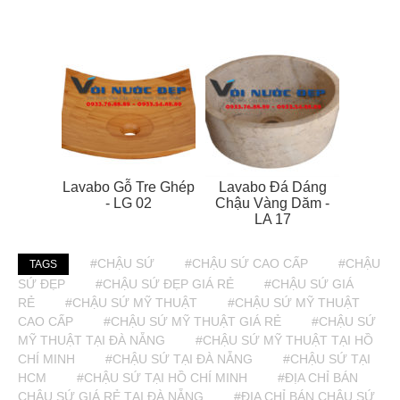
Lavabo Gỗ Tre Ghép
Lavabo Đá Dáng
- LG 02
Chậu Vàng Dăm -
LA 17
#CHẬU SỨ
#CHẬU SỨ CAO CẤP
#CHẬU
TAGS
SỨ ĐẸP
#CHẬU SỨ ĐẸP GIÁ RẺ
#CHẬU SỨ GIÁ
RẺ
#CHẬU SỨ MỸ THUẬT
#CHẬU SỨ MỸ THUẬT
CAO CẤP
#CHẬU SỨ MỸ THUẬT GIÁ RẺ
#CHẬU SỨ
MỸ THUẬT TẠI ĐÀ NẴNG
#CHẬU SỨ MỸ THUẬT TẠI HỒ
CHÍ MINH
#CHẬU SỨ TẠI ĐÀ NẴNG
#CHẬU SỨ TẠI
HCM
#CHẬU SỨ TẠI HỒ CHÍ MINH
#ĐỊA CHỈ BÁN
CHẬU SỨ GIÁ RẺ TẠI ĐÀ NẴNG
#ĐỊA CHỈ BÁN CHẬU SỨ