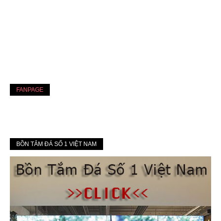
FANPAGE
BỒN TẮM ĐÁ SỐ 1 VIỆT NAM