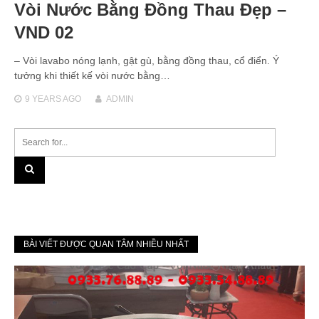
Vòi Nước Bằng Đồng Thau Đẹp –
VND 02
– Vòi lavabo nóng lạnh, gật gù, bằng đồng thau, cổ điển. Ý
tưởng khi thiết kế vòi nước bằng…
9 YEARS
AGO
ADMIN
BÀI VIẾT ĐƯỢC QUAN TÂM NHIỀU NHẤT