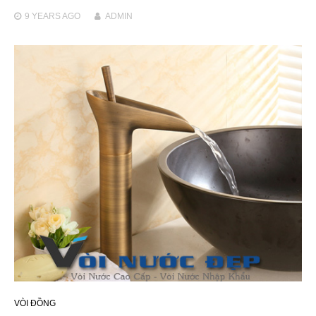
9 YEARS
AGO
ADMIN
VÒI ĐỒNG