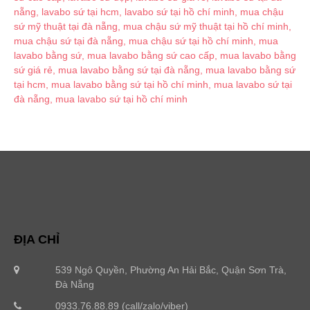
ĐỊA CHỈ
539 Ngô Quyền, Phường An Hải Bắc, Quận Sơn Trà,
Đà Nẵng
0933.76.88.89 (call/zalo/viber)