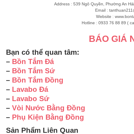
Address : 539 Ngô Quyền, Phường An Hả
Email :
tanthuan211
Website : www.bon
Hotline : 0933 76 88 89 ( cal
BÁO GIÁ
Bạn có thể quan tâm:
–
Bồn Tắm Đá
–
Bồn Tắm Sứ
–
Bồn Tắm Đồng
–
Lavabo Đá
–
Lavabo Sứ
–
Vòi Nước Bằng Đồng
–
Phụ Kiện Bằng Đồng
Sản Phẩm Liên Quan