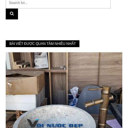
BÀI VIẾT ĐƯỢC QUAN TÂM NHIỀU NHẤT