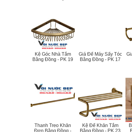
Kệ Góc Nhà Tắm
Giá Để Máy Sấy Tóc
Gi
Bằng Đồng - PK 19
Bằng Đồng - PK 17
Thanh Treo Khăn
Kệ Để Khăn Tắm
B
Đơn Bằng Đồng -
Bằng Đồng - PK 23