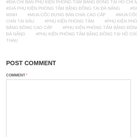
#ĐỊA CHỈ BÁN PHỤ KIỆN PHÒNG TẮM BẰNG ĐỒNG TẠI HỒ CHÍ 
#GIÁ PHỤ KIỆN PHÒNG TẮM BẰNG ĐỒNG TẠI ĐÀ NẴNG
#G
MINH
#MUA CỐC ĐỰNG BÀN CHẢI CAO CẤP
#MUA CỐC
CHẢI TẠI ĐÂU
#PHỤ KIỆN PHÒNG TẮM
#PHỤ KIỆN PH
BẰNG ĐỒNG CAO CẤP
#PHỤ KIỆN PHÒNG TẮM BẰNG ĐỒN
ĐÀ NẴNG
#PHỤ KIỆN PHÒNG TẮM BẰNG ĐỒNG TẠI HỒ CHÍ
THAU
POST COMMENT
COMMENT
*