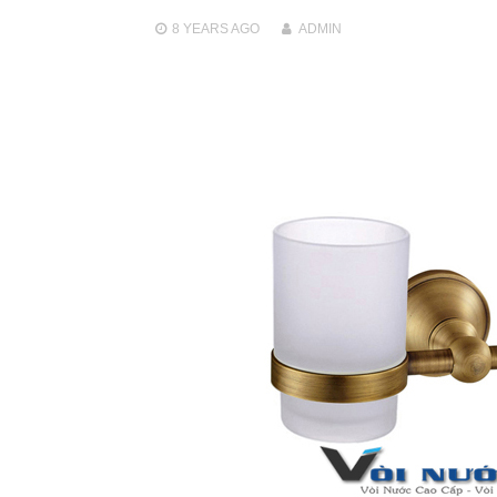
8 YEARS
AGO
ADMIN