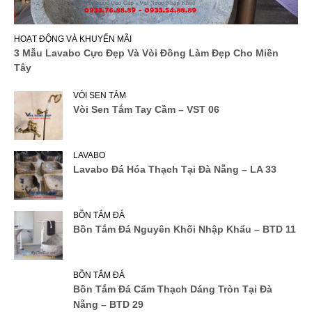
HOẠT ĐỘNG VÀ KHUYẾN MÃI
3 Mẫu Lavabo Cực Đẹp Và Vòi Đồng Làm Đẹp Cho Miền
Tây
VÒI SEN TẮM
Vòi Sen Tắm Tay Cầm – VST 06
LAVABO
Lavabo Đá Hóa Thạch Tại Đà Nẵng – LA 33
BỒN TẮM ĐÁ
Bồn Tắm Đá Nguyên Khối Nhập Khẩu – BTD 11
BỒN TẮM ĐÁ
Bồn Tắm Đá Cẩm Thạch Dáng Tròn Tại Đà
Nẵng – BTD 29