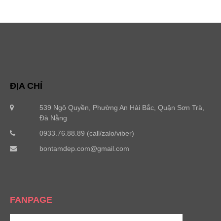
ĐỊA CHỈ
539 Ngô Quyền, Phường An Hải Bắc, Quận Sơn Trà,
Đà Nẵng
0933.76.88.89 (call/zalo/viber)
bontamdep.com@gmail.com
FANPAGE