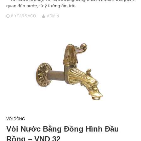
quan đến nước, từ ý tưởng ấm trà…
8 YEARS
AGO
ADMIN
VÒI ĐỒNG
Vòi Nước Bằng Đồng Hình Đầu
Rồng – VND 32