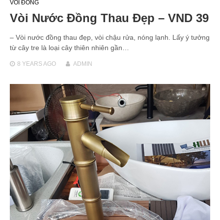
VÒI ĐỒNG
Vòi Nước Đồng Thau Đẹp – VND 39
– Vòi nước đồng thau đẹp, vòi chậu rửa, nóng lạnh. Lấy ý tưởng
từ cây tre là loại cây thiên nhiên gần…
8 YEARS
AGO
ADMIN