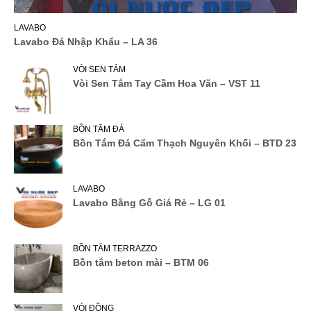
LAVABO
Lavabo Đá Nhập Khẩu – LA 36
VÒI SEN TẮM
Vòi Sen Tắm Tay Cầm Hoa Văn – VST 11
BỒN TẮM ĐÁ
Bồn Tắm Đá Cẩm Thạch Nguyên Khối – BTD 23
LAVABO
Lavabo Bằng Gỗ Giá Rẻ – LG 01
BỒN TẮM TERRAZZO
Bồn tắm beton mài – BTM 06
VÒI ĐỒNG