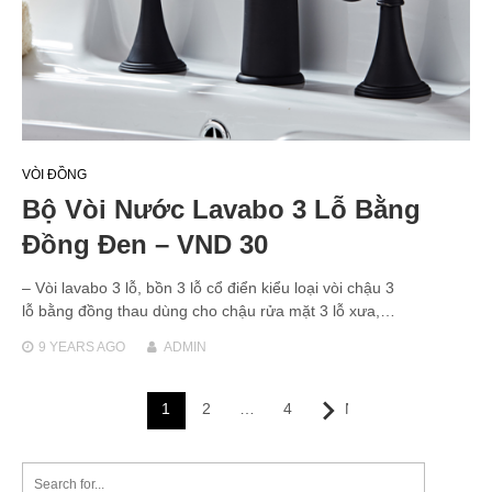
VÒI ĐỒNG
Bộ Vòi Nước Lavabo 3 Lỗ Bằng
Đồng Đen – VND 30
– Vòi lavabo 3 lỗ, bồn 3 lỗ cổ điển kiểu loại vòi chậu 3
lỗ bằng đồng thau dùng cho chậu rửa mặt 3 lỗ xưa,…
9 YEARS
AGO
ADMIN
Posts
1
2
…
4
Next
navigation