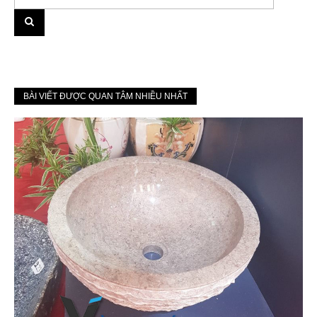
BÀI VIẾT ĐƯỢC QUAN TÂM NHIỀU NHẤT