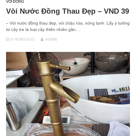
VÒI ĐỒNG
Vòi Nước Đồng Thau Đẹp – VND 39
– Vòi nước đồng thau đẹp, vòi chậu rửa, nóng lạnh. Lấy ý tưởng
từ cây tre là loại cây thiên nhiên gần…
8 YEARS
AGO
ADMIN