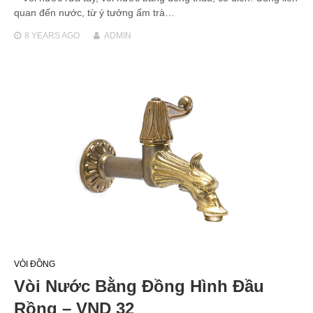
quan đến nước, từ ý tưởng ấm trà…
8 YEARS
AGO
ADMIN
VÒI ĐỒNG
Vòi Nước Bằng Đồng Hình Đầu
Rồng – VND 32