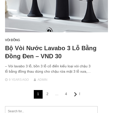
VÒI ĐỒNG
Bộ Vòi Nước Lavabo 3 Lỗ Bằng
Đồng Đen – VND 30
– Vòi lavabo 3 lỗ, bồn 3 lỗ cổ điển kiểu loại vòi chậu 3
lỗ bằng đồng thau dùng cho chậu rửa mặt 3 lỗ xưa,…
9 YEARS
AGO
ADMIN
Posts
1
2
…
4
Next
navigation