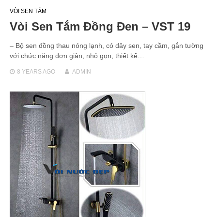
VÒI SEN TẮM
Vòi Sen Tắm Đồng Đen – VST 19
– Bộ sen đồng thau nóng lạnh, có dây sen, tay cầm, gắn tường
với chức năng đơn giản, nhỏ gọn, thiết kế…
8 YEARS
AGO
ADMIN