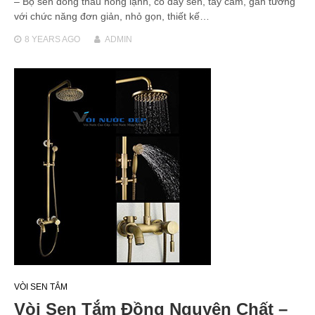
– Bộ sen đồng thau nóng lạnh, có dây sen, tay cầm, gắn tường
với chức năng đơn giản, nhỏ gọn, thiết kế…
8 YEARS
AGO
ADMIN
VÒI SEN TẮM
Vòi Sen Tắm Đồng Nguyên Chất –