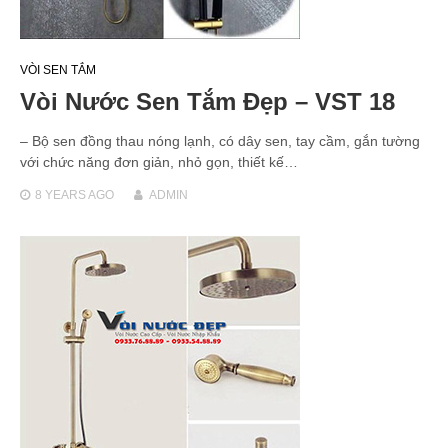
VÒI SEN TẮM
Vòi Nước Sen Tắm Đẹp – VST 18
– Bộ sen đồng thau nóng lạnh, có dây sen, tay cầm, gắn tường
với chức năng đơn giản, nhỏ gọn, thiết kế…
8 YEARS
AGO
ADMIN