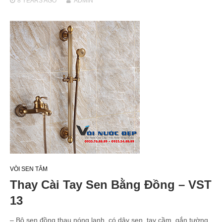
8 YEARS
AGO
ADMIN
VÒI SEN TẮM
Thay Cài Tay Sen Bằng Đồng – VST
13
– Bộ sen đồng thau nóng lạnh, có dây sen, tay cầm, gắn tường