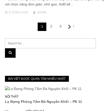
với chức năng đơn giản, nhỏ gọn, thiết kế…
8 YEARS
AGO
ADMIN
Posts
1
2
3
Next
navigation
BÀI VIẾT ĐƯỢC QUAN TÂM NHIỀU NHẤT
NỘI THẤT
Lọ Đựng Phòng Tắm Đá Nguyên Khối – PK 11