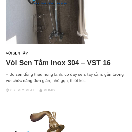
VÒI SEN TẮM
Vòi Sen Tắm Inox 304 – VST 16
– Bộ sen đồng thau nóng lạnh, có dây sen, tay cầm, gắn tường
với chức năng đơn giản, nhỏ gọn, thiết kế…
8 YEARS
AGO
ADMIN