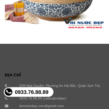
ĐỊA CHỈ
539 Ngô Quyền, Phường An Hải Bắc, Quận Sơn Trà,
Đà Nẵng
0933.76.88.89
0933.76.88.89 (call/zalo/viber)
bontamdep.com@gmail.com