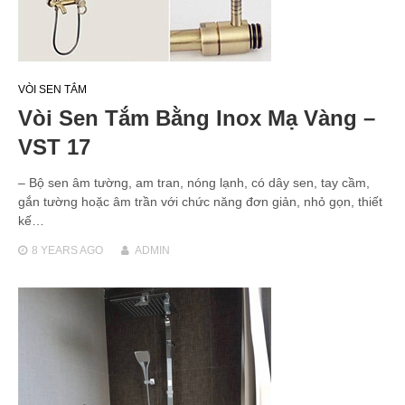
VÒI SEN TẮM
Vòi Sen Tắm Bằng Inox Mạ Vàng –
VST 17
– Bộ sen âm tường, am tran, nóng lạnh, có dây sen, tay cầm,
gắn tường hoặc âm trần với chức năng đơn giản, nhỏ gọn, thiết
kế…
8 YEARS
AGO
ADMIN