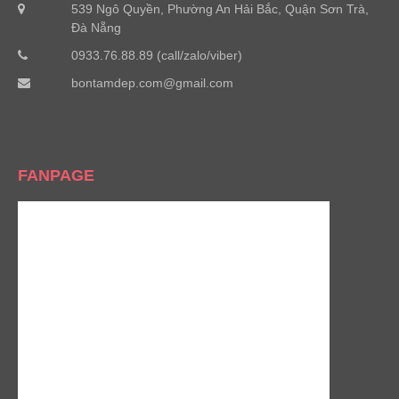
539 Ngô Quyền, Phường An Hải Bắc, Quận Sơn Trà,
Đà Nẵng
0933.76.88.89 (call/zalo/viber)
bontamdep.com@gmail.com
FANPAGE