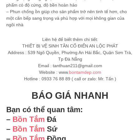
phẩm có độ cứng, độ bền hoàn hảo
– Phun chống ồn giúp cho sản phẩm trở nên tinh tế hơn, cho
một căn bếp sang trọng và phù hợp với mọi không gian của
ngôi nhà
Liên hệ để biết thêm chi tiết:
THIẾT BỊ VỆ SINH TÂN CỔ ĐIỂN AN LỘC PHÁT
Address : 539 Ngô Quyền, Phường An Hải Bắc, Quận Sơn Trà,
Tp Đà Nẵng
Email :
tanthuan211@gmail.com
Website : www.
bontamdep.com
Hotline : 0933 76 88 89 ( call or zalo: Mr. Tấn )
BÁO GIÁ NHANH
Bạn có thể quan tâm:
–
Bồn Tắm
Đá
–
Bồn Tắm
Sứ
–
Bồn Tắm
Đồng