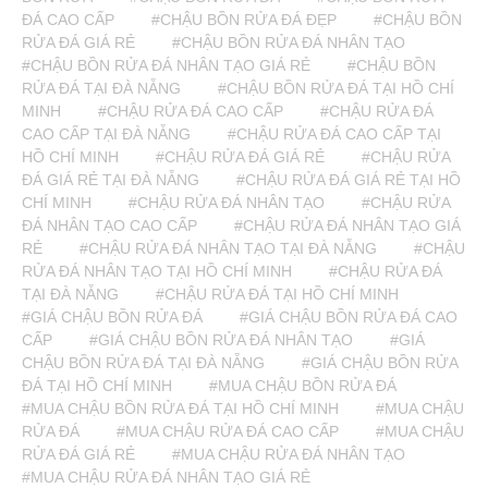
ĐÁ CAO CẤP
#CHẬU BỒN RỬA ĐÁ ĐẸP
#CHẬU BỒN
RỬA ĐÁ GIÁ RẺ
#CHẬU BỒN RỬA ĐÁ NHÂN TẠO
#CHẬU BỒN RỬA ĐÁ NHÂN TẠO GIÁ RẺ
#CHẬU BỒN
RỬA ĐÁ TẠI ĐÀ NẴNG
#CHẬU BỒN RỬA ĐÁ TẠI HỒ CHÍ
MINH
#CHẬU RỬA ĐÁ CAO CẤP
#CHẬU RỬA ĐÁ
CAO CẤP TẠI ĐÀ NẴNG
#CHẬU RỬA ĐÁ CAO CẤP TẠI
HỒ CHÍ MINH
#CHẬU RỬA ĐÁ GIÁ RẺ
#CHẬU RỬA
ĐÁ GIÁ RẺ TẠI ĐÀ NẴNG
#CHẬU RỬA ĐÁ GIÁ RẺ TẠI HỒ
CHÍ MINH
#CHẬU RỬA ĐÁ NHÂN TẠO
#CHẬU RỬA
ĐÁ NHÂN TẠO CAO CẤP
#CHẬU RỬA ĐÁ NHÂN TẠO GIÁ
RẺ
#CHẬU RỬA ĐÁ NHÂN TẠO TẠI ĐÀ NẴNG
#CHẬU
RỬA ĐÁ NHÂN TẠO TẠI HỒ CHÍ MINH
#CHẬU RỬA ĐÁ
TẠI ĐÀ NẴNG
#CHẬU RỬA ĐÁ TẠI HỒ CHÍ MINH
#GIÁ CHẬU BỒN RỬA ĐÁ
#GIÁ CHẬU BỒN RỬA ĐÁ CAO
CẤP
#GIÁ CHẬU BỒN RỬA ĐÁ NHÂN TẠO
#GIÁ
CHẬU BỒN RỬA ĐÁ TẠI ĐÀ NẴNG
#GIÁ CHẬU BỒN RỬA
ĐÁ TẠI HỒ CHÍ MINH
#MUA CHẬU BỒN RỬA ĐÁ
#MUA CHẬU BỒN RỬA ĐÁ TẠI HỒ CHÍ MINH
#MUA CHẬU
RỬA ĐÁ
#MUA CHẬU RỬA ĐÁ CAO CẤP
#MUA CHẬU
RỬA ĐÁ GIÁ RẺ
#MUA CHẬU RỬA ĐÁ NHÂN TẠO
#MUA CHẬU RỬA ĐÁ NHÂN TẠO GIÁ RẺ