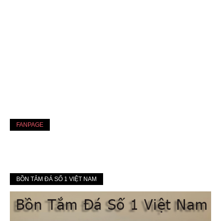
FANPAGE
BỒN TẮM ĐÁ SỐ 1 VIỆT NAM