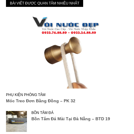
BÀI VIẾT ĐƯỢC QUAN TÂM NHIỀU NHẤT
PHỤ KIỆN PHÒNG TẮM
Móc Treo Đơn Bằng Đồng – PK 32
BỒN TẮM ĐÁ
Bồn Tắm Đá Mài Tại Đà Nẵng – BTD 19