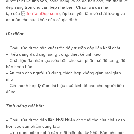
được thiết kế tinh xảo, sáng bóng và có độ bền cao, tôn thêm vẻ
đẹp sang trọn cho căn bếp nhà bạn. Chậu rửa đá nhân
tạo của 
BonTamDep.com
giúp bạn yên tâm về chất lượng và
an toàn cho sức khỏe của cả gia đình.
Ưu điểm:
– Chậu rửa được sản xuất trên dây truyền dập liền khối chậu
– Kiểu dáng đa dạng, sang trọng, thiết kế tinh xảo
– Chất liệu đá nhân tạo siêu bền cho sản phẩm có độ cứng, độ
bền hoàn hảo
– An toàn cho người sử dụng, thích hợp không gian mọi gian
nhà
– Giá thành hợp lý đem lại hiệu quả kinh tế cao cho người tiêu
dùng.
Tính năng nổi bật:
– Chậu rửa được dập liền khối khiến cho tuổi thọ của chậu cao
hơn các sản phẩm cùng loại.
– Ứng dụng công nghệ sản xuất hiện đại từ Nhật Bản, cho sản