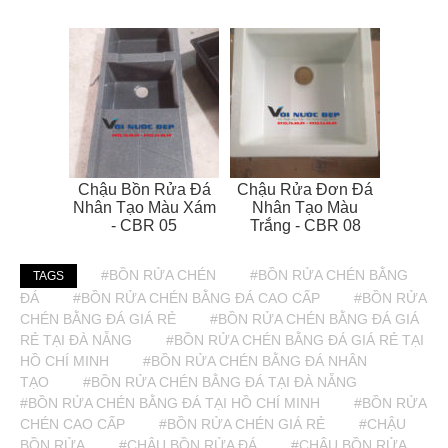
Chậu Bồn Rửa Đá
Chậu Rửa Đơn Đá
Nhân Tạo Màu Xám
Nhân Tạo Màu
- CBR 05
Trắng - CBR 08
#BỒN RỬA CHÉN
#BỒN RỬA CHÉN BẰNG
TAGS
ĐÁ
#BỒN RỬA CHÉN BẰNG ĐÁ CAO CẤP
#BỒN RỬA
CHÉN BẰNG ĐÁ GIÁ RẺ
#BỒN RỬA CHÉN BẰNG ĐÁ GIÁ
RẺ TẠI ĐÀ NẴNG
#BỒN RỬA CHÉN BẰNG ĐÁ GIÁ RẺ TẠI
HỒ CHÍ MINH
#BỒN RỬA CHÉN BẰNG ĐÁ NHÂN
TẠO
#BỒN RỬA CHÉN BẰNG ĐÁ TẠI ĐÀ NẴNG
#BỒN RỬA CHÉN BẰNG ĐÁ TẠI HỒ CHÍ MINH
#BỒN RỬA
CHÉN CAO CẤP
#BỒN RỬA CHÉN GIÁ RẺ
#CHẬU
BỒN RỬA
#CHẬU BỒN RỬA ĐÁ
#CHẬU BỒN RỬA