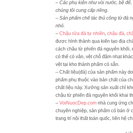
– Các phụ kiện như vòi nước, bệ để,
chúng tôi cung cấp riêng.
– Sản phẩm chế tác thủ công từ đá n
nhỏ.
–
Chậu rửa đá tự nhiên
,
chậu đá
,
ch
được hình thành qua kiến tạo địa ch
cách chậu từ phiến đá nguyên khối, do
có thể có vân, vệt chỗ đậm nhạt khá
vệt tại kho thành phẩm có sẵn.
– Chất liệu(đá) của sản phẩm này do 
phẩm phụ thuộc vào bản chất của chấ
chất liệu này. Xưởng sản xuất chỉ kh
chậu từ phiến đá nguyên khối khai 
–
VoiNuocDep.com
nhà cung ứng ch
chuyên nghiệp, sản phẩm có bán ở các
trang trí nội thất toàn quốc, liên hệ 