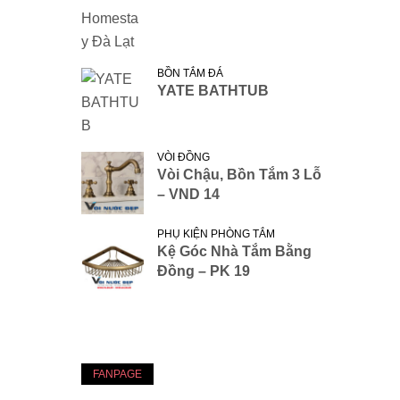
BỒN TẮM ĐÁ
YATE BATHTUB
VÒI ĐỒNG
Vòi Chậu, Bồn Tắm 3 Lỗ
– VND 14
PHỤ KIỆN PHÒNG TẮM
Kệ Góc Nhà Tắm Bằng
Đồng – PK 19
FANPAGE