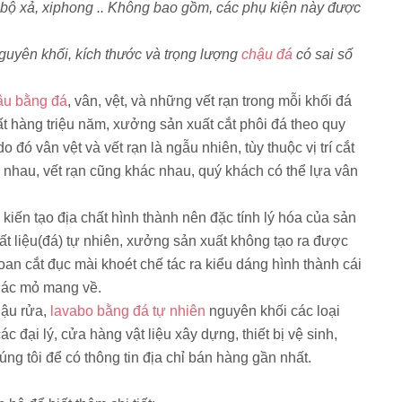
 bộ xả, xiphong .. Không bao gồm, các phụ kiện này được
guyên khối, kích thước và trọng lượng
chậu đá
có sai số
ậu bằng đá
, vân, vệt, và những vết rạn trong mỗi khối đá
ất hàng triệu năm, xưởng sản xuất cắt phôi đá theo quy
 đó vân vệt và vết rạn là ngẫu nhiên, tùy thuộc vị trí cắt
c nhau, vết rạn cũng khác nhau, quý khách có thể lựa vân
kiến tạo địa chất hình thành nên đặc tính lý hóa của sản
t liệu(đá) tự nhiên, xưởng sản xuất không tạo ra được
oan cắt đục mài khoét chế tác ra kiểu dáng hình thành cái
thác mỏ mang về.
ậu rửa,
lavabo bằng đá tự nhiên
nguyên khối các loại
 đại lý, cửa hàng vật liệu xây dựng, thiết bị vệ sinh,
chúng tôi để có thông tin địa chỉ bán hàng gần nhất.