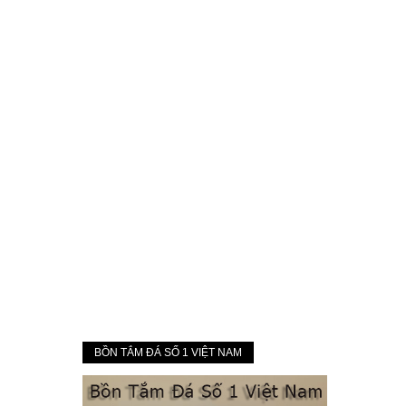
BỒN TẮM ĐÁ SỐ 1 VIỆT NAM