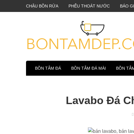
CHẬU BỒN RỬA
PHỄU THOÁT NƯỚC
BÁO G
BỒN TẮM ĐÁ
BỒN TẮM ĐÁ MÀI
BỒN TẮ
Lavabo Đá Ch