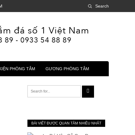
M
Search
KIỆN PHÒNG TẮM
GƯƠNG PHÒNG TẮM
BÀI VIẾT ĐƯỢC QUAN TÂM NHIỀU NHẤT