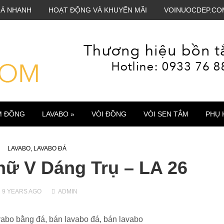
IÁ NHANH
HOẠT ĐỘNG VÀ KHUYẾN MÃI
VOINUOCDEP.CO
M ĐỒNG
LAVABO »
VÒI ĐỒNG
VÒI SEN TẮM
PHỤ 
LAVABO
,
LAVABO ĐÁ
ữ V Dáng Trụ – LA 26
9 YEARS
AGO
ADMIN