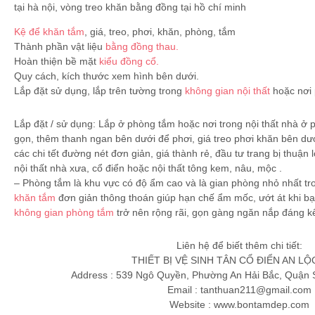
Kệ để khăn tắm
, giá, treo, phơi, khăn, phòng, tắm
Thành phần vật liệu
bằng đồng thau.
Hoàn thiện bề mặt
kiểu đồng cổ.
Quy cách, kích thước xem hình bên dưới.
Lắp đặt sử dụng, lắp trên tường trong
không gian nội thất
hoặc nơi 
Lắp đặt / sử dụng: Lắp ở phòng tắm hoặc nơi trong nội thất nhà ở
gọn, thêm thanh ngan bên dưới để phơi, giá treo phơi khăn bên dướ
các chi tết đường nét đơn giản, giá thành rẻ, đầu tư trang bị thuận
nội thất nhà xưa, cổ điển hoặc nội thất tông kem, nâu, mộc .
– Phòng tắm là khu vực có độ ẩm cao và là gian phòng nhỏ nhất t
khăn tắm
đơn giản thông thoán giúp hạn chế ẩm mốc, ướt át khi bạ
không gian phòng tắm
trở nên rộng rãi, gọn gàng ngăn nắp đáng k
Liên hệ để biết thêm chi tiết:
THIẾT BỊ VỆ SINH TÂN CỔ ĐIỂN AN LỘ
Address : 539 Ngô Quyền, Phường An Hải Bắc, Quận 
Email :
tanthuan211@gmail.com
Website : www.bontamdep.com