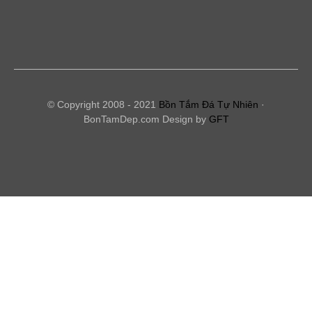
© Copyright 2008 - 2021
Bồn Tắm Đá Tự Nhiên
·
BonTamDep.com Design by
GFT