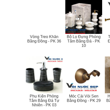
Vòng Treo Khăn
Bộ Lọ Đựng Phòng
T
Bằng Đồng - PK 36
Tắm Bằng Đá - PK
Đ
10
Phụ Kiện Phòng
Móc Cài Vòi Sen
H
Tắm Bằng Đá Tự
Bằng Đồng - PK 29
B
Nhiên - PK 03