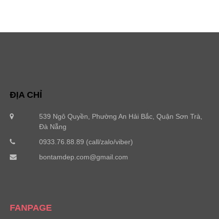
ĐỊA CHỈ
539 Ngô Quyền, Phường An Hải Bắc, Quận Sơn Trà,
Đà Nẵng
0933.76.88.89 (call/zalo/viber)
bontamdep.com@gmail.com
FANPAGE