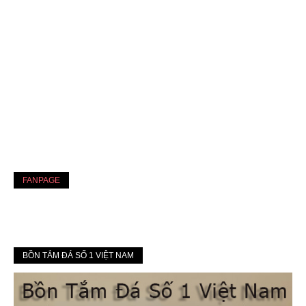
FANPAGE
BỒN TẮM ĐÁ SỐ 1 VIỆT NAM