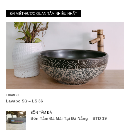
BÀI VIẾT ĐƯỢC QUAN TÂM NHIỀU NHẤT
LAVABO
Lavabo Sứ – LS 36
BỒN TẮM ĐÁ
Bồn Tắm Đá Mài Tại Đà Nẵng – BTD 19