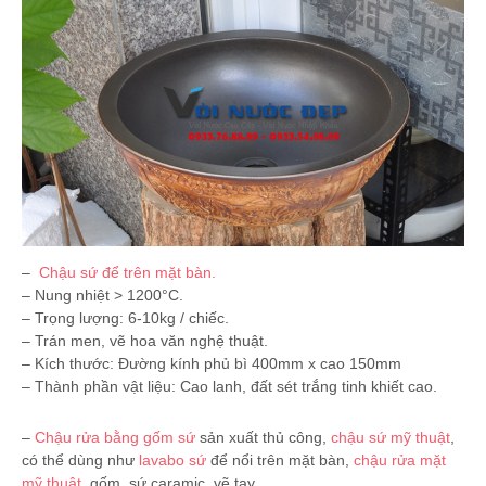
–
Chậu sứ để trên mặt bàn.
– Nung nhiệt > 1200°C.
– Trọng lượng: 6-10kg / chiếc.
– Trán men, vẽ hoa văn nghệ thuật.
– Kích thước: Ðường kính phủ bì 400mm x cao 150mm
– Thành phần vật liệu: Cao lanh, đất sét trắng tinh khiết cao.
–
Chậu rửa bằng gốm sứ
sản xuất thủ công,
chậu sứ mỹ thuật
,
có thể dùng như
lavabo sứ
để nổi trên mặt bàn,
chậu rửa mặt
mỹ thuật
, gốm, sứ caramic, vẽ tay.