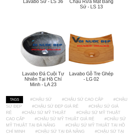
Lavabo Sứ - LS 36
Chậu Rửa Mặt Bằng
Sứ - LS 13
Lavabo Đá Cuội Tự
Lavabo Gỗ Tre Ghép
Nhiên Tại Hồ Chí
- LG 02
Minh - LA 23
#CHẬU SỨ
#CHẬU SỨ CAO CẤP
#CHẬU
TAGS
SỨ ĐẸP
#CHẬU SỨ ĐẸP GIÁ RẺ
#CHẬU SỨ GIÁ
RẺ
#CHẬU SỨ MỸ THUẬT
#CHẬU SỨ MỸ THUẬT
CAO CẤP
#CHẬU SỨ MỸ THUẬT GIÁ RẺ
#CHẬU SỨ
MỸ THUẬT TẠI ĐÀ NẴNG
#CHẬU SỨ MỸ THUẬT TẠI HỒ
CHÍ MINH
#CHẬU SỨ TẠI ĐÀ NẴNG
#CHẬU SỨ TẠI