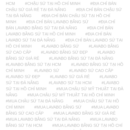
HCM
#CHẬU SỨ TẠI HỒ CHÍ MINH
#ĐỊA CHỈ BÁN
CHẬU SỨ GIÁ RẺ TẠI ĐÀ NẴNG
#ĐỊA CHỈ BÁN CHẬU SỨ
TẠI ĐÀ NẴNG
#ĐỊA CHỈ BÁN CHẬU SỨ TẠI HỒ CHÍ
MINH
#ĐỊA CHỈ BÁN LAVABO BẰNG SỨ
#ĐỊA CHỈ
BÁN LAVABO BẰNG SỨ TẠI ĐÀ NẴNG
#ĐỊA CHỈ BÁN
LAVABO BẰNG SỨ TẠI HỒ CHÍ MINH
#ĐỊA CHỈ BÁN
LAVABO SỨ TẠI ĐÀ NẴNG
#ĐỊA CHỈ BÁN LAVABO SỨ TẠI
HỒ CHÍ MINH
#LAVABO BẰNG SỨ
#LAVABO BẰNG
SỨ CAO CẤP
#LAVABO BẰNG SỨ ĐẸP
#LAVABO
BẰNG SỨ GIÁ RẺ
#LAVABO BẰNG SỨ TẠI ĐÀ NẴNG
#LAVABO BẰNG SỨ TẠI HCM
#LAVABO BẰNG SỨ TẠI HỒ
CHÍ MINH
#LAVABO SỨ
#LAVABO SỨ CAO CẤP
#LAVABO SỨ ĐẸP
#LAVABO SỨ GIÁ RẺ
#LAVABO
SỨ TẠI ĐÀ NẴNG
#LAVABO SỨ TẠI HCM
#LAVABO
SỨ TẠI HỒ CHÍ MINH
#MUA CHẬU SỨ MỸ THUẬT TẠI ĐÀ
NẴNG
#MUA CHẬU SỨ MỸ THUẬT TẠI HỒ CHÍ MINH
#MUA CHẬU SỨ TẠI ĐÀ NẴNG
#MUA CHẬU SỨ TẠI HỒ
CHÍ MINH
#MUA LAVABO BẰNG SỨ
#MUA LAVABO
BẰNG SỨ CAO CẤP
#MUA LAVABO BẰNG SỨ GIÁ RẺ
#MUA LAVABO BẰNG SỨ TẠI ĐÀ NẴNG
#MUA LAVABO
BẰNG SỨ TẠI HCM
#MUA LAVABO BẰNG SỨ TẠI HỒ CHÍ