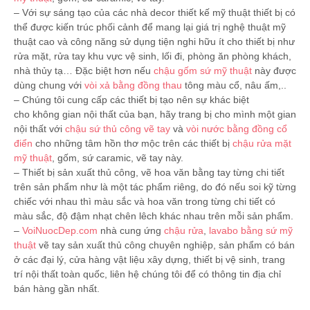
– Với sự sáng tạo của các nhà decor thiết kế mỹ thuật thiết bị có
thể được kiến trúc phối cảnh để mang lại giá trị nghệ thuật mỹ
thuật cao và công năng sử dụng tiện nghi hữu ít cho thiết bị như
rửa mặt, rửa tay khu vực vệ sinh, lối đi, phòng ăn phòng khách,
nhà thủy tạ… Đặc biệt hơn nếu
chậu gốm sứ mỹ thuật
này được
dùng chung với
vòi xả bằng đồng thau
tông màu cổ, nâu ấm,..
– Chúng tôi cung cấp các thiết bị tạo nên sự khác biệt
cho không gian nội thất của bạn, hãy trang bị cho mình một gian
nội thất với
chậu sứ thủ công vẽ tay
và
vòi nước bằng đồng cổ
điển
cho những tâm hồn thơ mộc trên các thiết bị
chậu rửa mặt
mỹ thuật
, gốm, sứ caramic, vẽ tay này.
– Thiết bị sản xuất thủ công, vẽ hoa văn bằng tay từng chi tiết
trên sản phẩm như là một tác phẩm riêng, do đó nếu soi kỹ từng
chiếc với nhau thì màu sắc và hoa văn trong từng chi tiết có
màu sắc, độ đậm nhạt chên lêch khác nhau trên mỗi sản phẩm.
–
VoiNuocDep.com
nhà cung ứng
chậu rửa
,
lavabo bằng sứ mỹ
thuật
vẽ tay sản xuất thủ công chuyên nghiệp, sản phẩm có bán
ở các đại lý, cửa hàng vật liệu xây dựng, thiết bị vệ sinh, trang
trí nội thất toàn quốc, liên hệ chúng tôi để có thông tin địa chỉ
bán hàng gần nhất.