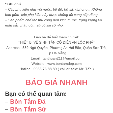
* Ghi chú.
– Các phụ kiện như vòi nước, bệ để, bộ xả, xiphong .. Không
bao gồm, các phụ kiện này được chúng tôi cung cấp riêng.
– Sản phẩm chế tác thủ công nên kích thước, trọng lượng và
màu sắc chậu gốm sứ có sai số nhỏ.
Liên hệ để biết thêm chi tiết:
THIẾT BỊ VỆ SINH TÂN CỔ ĐIỂN AN LỘC PHÁT
Address : 539 Ngô Quyền, Phường An Hải Bắc, Quận Sơn Trà,
Tp Đà Nẵng
Email :
tanthuan211@gmail.com
Website : www.bontamdep.com
Hotline : 0933 76 88 89 ( call or zalo: Mr. Tấn )
BÁO GIÁ NHANH
Bạn có thể quan tâm:
–
Bồn Tắm Đá
–
Bồn Tắm Sứ