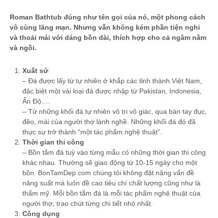
Roman Bathtub đúng như tên gọi của nó, một phong cách
vô cùng lãng mạn. Nhưng vẫn không kém phần tiện nghi
và thoải mái với dáng bồn dài, thích hợp cho cả ngâm nằm
và ngồi.
Xuất sứ
– Đá được lấy từ tự nhiên ở khắp các tỉnh thành Việt Nam,
đặc biệt một vài loại đá được nhập từ Pakistan, Indonesia,
Ấn Độ….
– Từ những khối đá tự nhiên vô tri vô giác, qua bàn tay đục,
đẽo, mài của người thợ lành nghề. Những khối đá đó đã
thực sự trở thành “một tác phẩm nghệ thuật”.
Thời gian thi công
– Bồn tắm đá tuỳ vào từng mẫu có những thời gian thi công
khác nhau. Thường sẽ giao động từ 10-15 ngày cho một
bồn. BonTamDep.com chúng tôi không đặt nặng vấn đề
năng suất mà luôn đề cao tiêu chí chất lượng cũng như là
thẩm mỹ. Mỗi bồn tắm đá là mỗi tác phẩm nghệ thuật của
người thợ, trao chút từng chi tiết nhỏ nhất.
Công dụng