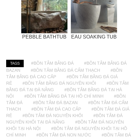
PEBBLE BATHTUB
EAU SOAKING TUB
#BỒN TẮM BẰNG ĐÁ
#BỒN TẮM BẰNG ĐÁ
TAGS
BAZAN
#BỒN TẮM BẰNG ĐÁ CẨM THẠCH
#BỒN
TẮM BẰNG ĐÁ CAO CẤP
#BỒN TẮM BẰNG ĐÁ GIÁ
RẺ
#BỒN TẮM BẰNG ĐÁ NGUYÊN KHỐI
#BỒN TẮM
BẰNG ĐÁ TẠI ĐÀ NẴNG
#BỒN TẮM BẰNG ĐÁ TẠI HÀ
NỘI
#BỒN TẮM BẰNG ĐÁ TẠI HỒ CHÍ MINH
#BỒN
TẮM ĐÁ
#BỒN TẮM ĐÁ BAZAN
#BỒN TẮM ĐÁ CẨM
THẠCH
#BỒN TẮM ĐÁ CAO CẤP
#BỒN TẮM ĐÁ GIÁ
RẺ
#BỒN TẮM ĐÁ NGUYÊN KHỐI
#BỒN TẮM ĐÁ
NGUYÊN KHỐI TẠI ĐÀ NẴNG
#BỒN TẮM ĐÁ NGUYÊN
KHỐI TẠI HÀ NỘI
#BỒN TẮM ĐÁ NGUYÊN KHỐI TẠI HỒ
CHÍ MINH
#BỒN TẮM ĐÁ NON NƯỚC
#BỒN TẮM ĐÁ