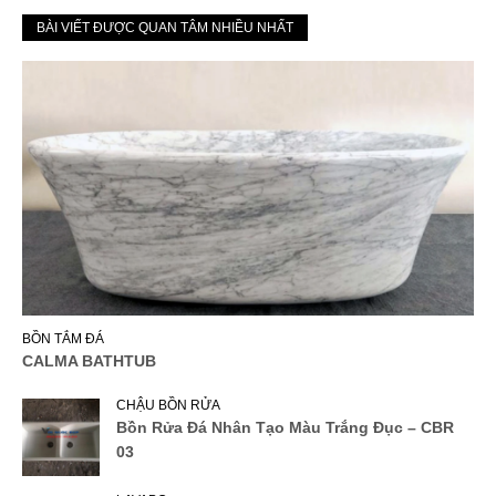
BÀI VIẾT ĐƯỢC QUAN TÂM NHIỀU NHẤT
BỒN TẮM ĐÁ
CALMA BATHTUB
CHẬU BỒN RỬA
Bồn Rửa Đá Nhân Tạo Màu Trắng Đục – CBR
03