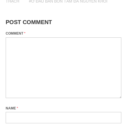
THẠCH
#Ở ĐÂU BÁN BỒN TẮM ĐÁ NGUYÊN KHỐI
POST COMMENT
COMMENT
*
NAME
*