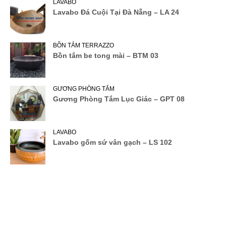
LAVABO
Lavabo Đá Cuội Tại Đà Nẵng – LA 24
BỒN TẮM TERRAZZO
Bồn tắm be tong mài – BTM 03
GƯƠNG PHÒNG TẮM
Gương Phòng Tắm Lục Giác – GPT 08
LAVABO
Lavabo gốm sứ vân gạch – LS 102