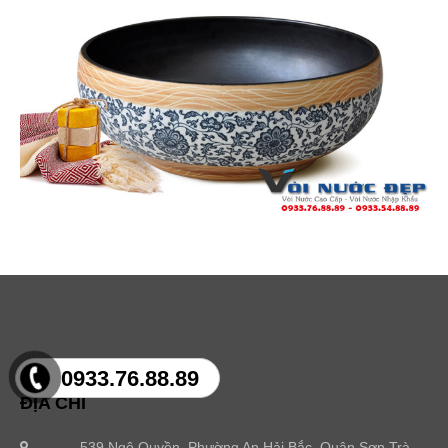
0933.76.88.89
ĐỊA CHỈ
539 Ngô Quyền, Phường An Hải Bắc, Quận Sơn Trà,