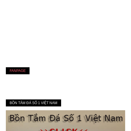
FANPAGE
BỒN TẮM ĐÁ SỐ 1 VIỆT NAM