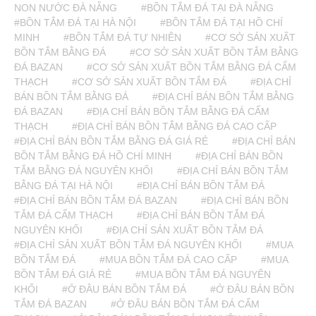
NON NƯỚC ĐÀ NẴNG
#BỒN TẮM ĐÁ TẠI ĐÀ NẴNG
#BỒN TẮM ĐÁ TẠI HÀ NỘI
#BỒN TẮM ĐÁ TẠI HỒ CHÍ
MINH
#BỒN TẮM ĐÁ TỰ NHIÊN
#CƠ SỞ SẢN XUẤT
BỒN TẮM BẰNG ĐÁ
#CƠ SỞ SẢN XUẤT BỒN TẮM BẰNG
ĐÁ BAZAN
#CƠ SỞ SẢN XUẤT BỒN TẮM BẰNG ĐÁ CẨM
THẠCH
#CƠ SỞ SẢN XUẤT BỒN TẮM ĐÁ
#ĐỊA CHỈ
BÁN BỒN TẮM BẰNG ĐÁ
#ĐỊA CHỈ BÁN BỒN TẮM BẰNG
ĐÁ BAZAN
#ĐỊA CHỈ BÁN BỒN TẮM BẰNG ĐÁ CẨM
THẠCH
#ĐỊA CHỈ BÁN BỒN TẮM BẰNG ĐÁ CAO CẤP
#ĐỊA CHỈ BÁN BỒN TẮM BẰNG ĐÁ GIÁ RẺ
#ĐỊA CHỈ BÁN
BỒN TẮM BẰNG ĐÁ HỒ CHÍ MINH
#ĐỊA CHỈ BÁN BỒN
TẮM BẰNG ĐÁ NGUYÊN KHỐI
#ĐỊA CHỈ BÁN BỒN TẮM
BẰNG ĐÁ TẠI HÀ NỘI
#ĐỊA CHỈ BÁN BỒN TẮM ĐÁ
#ĐỊA CHỈ BÁN BỒN TẮM ĐÁ BAZAN
#ĐỊA CHỈ BÁN BỒN
TẮM ĐÁ CẨM THẠCH
#ĐỊA CHỈ BÁN BỒN TẮM ĐÁ
NGUYÊN KHỐI
#ĐỊA CHỈ SẢN XUẤT BỒN TẮM ĐÁ
#ĐỊA CHỈ SẢN XUẤT BỒN TẮM ĐÁ NGUYÊN KHỐI
#MUA
BỒN TẮM ĐÁ
#MUA BỒN TẮM ĐÁ CAO CẤP
#MUA
BỒN TẮM ĐÁ GIÁ RẺ
#MUA BỒN TẮM ĐÁ NGUYÊN
KHỐI
#Ở ĐÂU BÁN BỒN TẮM ĐÁ
#Ở ĐÂU BÁN BỒN
TẮM ĐÁ BAZAN
#Ở ĐÂU BÁN BỒN TẮM ĐÁ CẨM