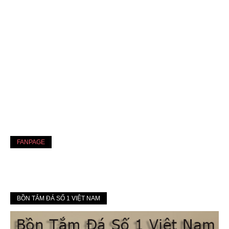
FANPAGE
BỒN TẮM ĐÁ SỐ 1 VIỆT NAM