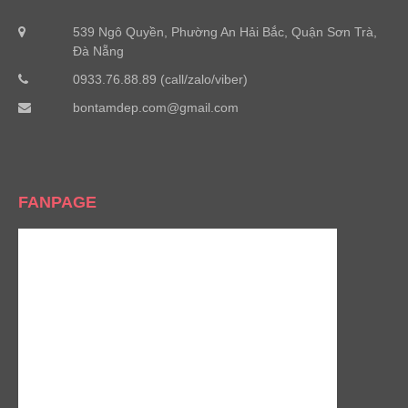
539 Ngô Quyền, Phường An Hải Bắc, Quận Sơn Trà,
Đà Nẵng
0933.76.88.89 (call/zalo/viber)
bontamdep.com@gmail.com
FANPAGE