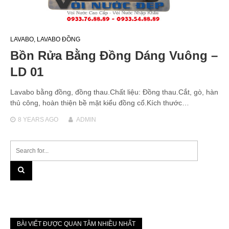
LAVABO
,
LAVABO ĐỒNG
Bồn Rửa Bằng Đồng Dáng Vuông –
LD 01
Lavabo bằng đồng, đồng thau.Chất liệu: Đồng thau.Cắt, gò, hàn
thủ công, hoàn thiện bề mặt kiểu đồng cổ.Kích thước…
8 YEARS
AGO
ADMIN
BÀI VIẾT ĐƯỢC QUAN TÂM NHIỀU NHẤT