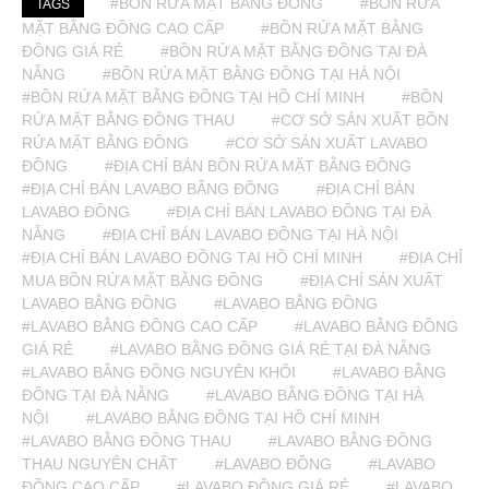
#BỒN RỬA MẶT BẰNG ĐỒNG
#BỒN RỬA
TAGS
MẶT BẰNG ĐỒNG CAO CẤP
#BỒN RỬA MẶT BẰNG
ĐỒNG GIÁ RẺ
#BỒN RỬA MẶT BẰNG ĐỒNG TẠI ĐÀ
NẴNG
#BỒN RỬA MẶT BẰNG ĐỒNG TẠI HÀ NỘI
#BỒN RỬA MẶT BẰNG ĐỒNG TẠI HỒ CHÍ MINH
#BỒN
RỬA MẶT BẰNG ĐỒNG THAU
#CƠ SỞ SẢN XUẤT BỒN
RỬA MẶT BẰNG ĐỒNG
#CƠ SỞ SẢN XUẤT LAVABO
ĐỒNG
#ĐỊA CHỈ BÁN BỒN RỬA MẶT BẰNG ĐỒNG
#ĐỊA CHỈ BÁN LAVABO BẰNG ĐỒNG
#ĐỊA CHỈ BÁN
LAVABO ĐỒNG
#ĐỊA CHỈ BÁN LAVABO ĐỒNG TẠI ĐÀ
NẴNG
#ĐỊA CHỈ BÁN LAVABO ĐỒNG TẠI HÀ NỘI
#ĐỊA CHỈ BÁN LAVABO ĐỒNG TẠI HỒ CHÍ MINH
#ĐỊA CHỈ
MUA BỒN RỬA MẶT BẰNG ĐỒNG
#ĐỊA CHỈ SẢN XUẤT
LAVABO BẰNG ĐỒNG
#LAVABO BẰNG ĐỒNG
#LAVABO BẰNG ĐỒNG CAO CẤP
#LAVABO BẰNG ĐỒNG
GIÁ RẺ
#LAVABO BẰNG ĐỒNG GIÁ RẺ TẠI ĐÀ NẴNG
#LAVABO BẰNG ĐỒNG NGUYÊN KHỐI
#LAVABO BẰNG
ĐỒNG TẠI ĐÀ NẴNG
#LAVABO BẰNG ĐỒNG TẠI HÀ
NỘI
#LAVABO BẰNG ĐỒNG TẠI HỒ CHÍ MINH
#LAVABO BẰNG ĐỒNG THAU
#LAVABO BẰNG ĐỒNG
THAU NGUYÊN CHẤT
#LAVABO ĐỒNG
#LAVABO
ĐỒNG CAO CẤP
#LAVABO ĐỒNG GIÁ RẺ
#LAVABO