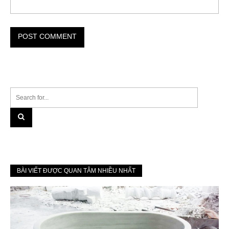
BÀI VIẾT ĐƯỢC QUAN TÂM NHIỀU NHẤT