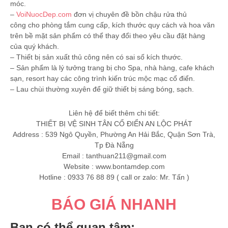
móc.
–
VoiNuocDep.com
đơn vị chuyên đề bồn chậu rửa thủ
công cho phòng tắm cung cấp, kích thước quy cách và hoa văn
trên bề mặt sản phẩm có thể thay đổi theo yêu cầu đặt hàng
của quý khách.
– Thiết bị sản xuất thủ công nên có sai số kích thước.
– Sản phẩm là lý tưởng trang bị cho Spa, nhà hàng, cafe khách
sạn, resort hay các công trình kiến trúc mộc mạc cổ điển.
– Lau chùi thường xuyên để giữ thiết bị sáng bóng, sạch.
Liên hệ để biết thêm chi tiết:
THIẾT BỊ VỆ SINH TÂN CỔ ĐIỂN AN LỘC PHÁT
Address : 539 Ngô Quyền, Phường An Hải Bắc, Quận Sơn Trà,
Tp Đà Nẵng
Email :
tanthuan211@gmail.com
Website : www.bontamdep.com
Hotline : 0933 76 88 89 ( call or zalo: Mr. Tấn )
BÁO GIÁ NHANH
Bạn có thể quan tâm: