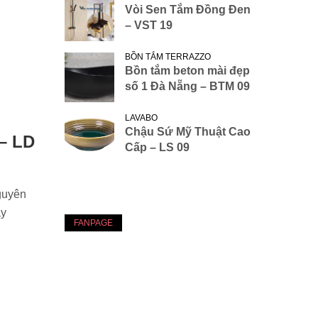
Vòi Sen Tắm Đồng Đen
– VST 19
BỒN TẮM TERRAZZO
Bồn tắm beton mài đẹp
số 1 Đà Nẵng – BTM 09
LAVABO
Chậu Sứ Mỹ Thuật Cao
– LD
Cấp – LS 09
guyên
ầy
FANPAGE