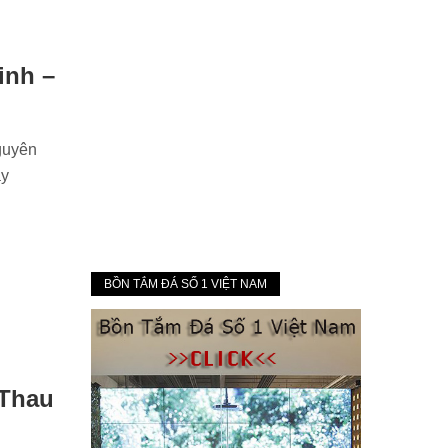
inh –
guyên
ầy
BỒN TẮM ĐÁ SỐ 1 VIỆT NAM
 Thau