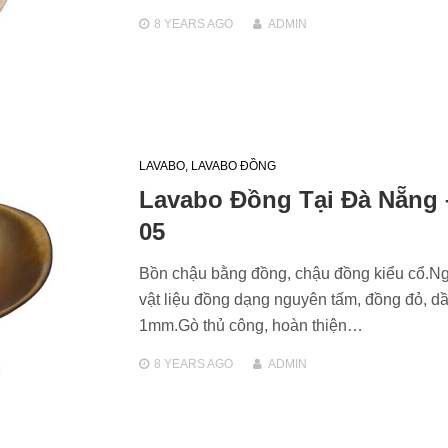
8 YEARS
AGO
ADMIN
LAVABO
,
LAVABO ĐỒNG
Lavabo Đồng Tại Đà Nẵng 
05
Bồn chậu bằng đồng, chậu đồng kiểu cổ.N
vật liệu đồng dạng nguyên tấm, đồng đỏ, d
1mm.Gò thủ công, hoàn thiện…
8 YEARS
AGO
ADMIN