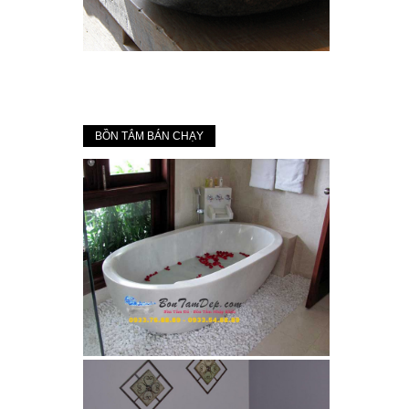
BỒN TẮM BÁN CHẠY