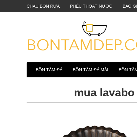
CHẬU BỒN RỬA
PHỄU THOÁT NƯỚC
BÁO G
BỒN TẮM ĐÁ
BỒN TẮM ĐÁ MÀI
BỒN TẮ
mua lavabo 