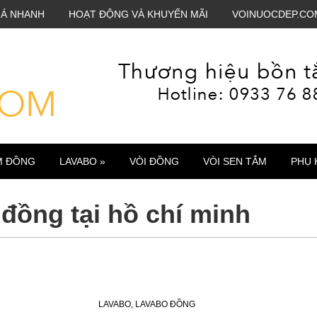
IÁ NHANH
HOẠT ĐỘNG VÀ KHUYẾN MÃI
VOINUOCDEP.CO
M ĐỒNG
LAVABO »
VÒI ĐỒNG
VÒI SEN TẮM
PHỤ 
đồng tại hồ chí minh
LAVABO
,
LAVABO ĐỒNG