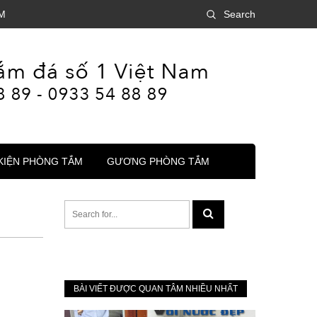
M
Search
KIỆN PHÒNG TẮM
GƯƠNG PHÒNG TẮM
BÀI VIẾT ĐƯỢC QUAN TÂM NHIỀU NHẤT