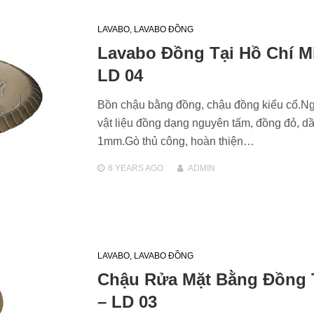
LAVABO
,
LAVABO ĐỒNG
Lavabo Đồng Tại Hồ Chí M
LD 04
Bồn chậu bằng đồng, chậu đồng kiểu cổ.N
vật liệu đồng dạng nguyên tấm, đồng đỏ, d
1mm.Gò thủ công, hoàn thiện…
8 YEARS
AGO
ADMIN
LAVABO
,
LAVABO ĐỒNG
Chậu Rửa Mặt Bằng Đồng
– LD 03