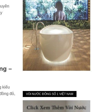
guyên
ầy
ng –
 kiểu
đồng đỏ,
VÒI NƯỚC ĐỒNG SỐ 1 VIỆT NAM