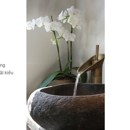
ồng
ặt kiểu