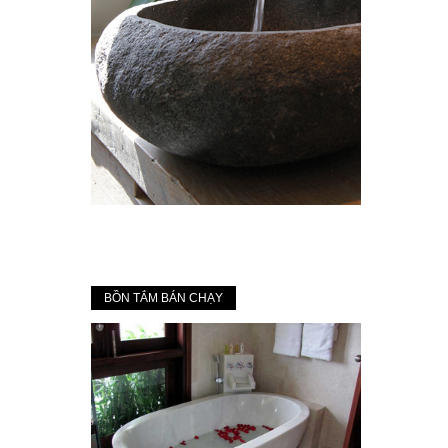
BỒN TẮM BÁN CHẠY