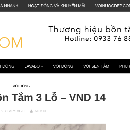
IÁ NHANH
HOẠT ĐỘNG VÀ KHUYẾN MÃI
VOINUOCDEP.CO
M ĐỒNG
LAVABO »
VÒI ĐỒNG
VÒI SEN TẮM
PHỤ 
VÒI ĐỒNG
ồn Tắm 3 Lỗ – VND 14
9 YEARS
AGO
ADMIN