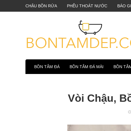
CHẬU BỒN RỬA
PHỄU THOÁT NƯỚC
BÁO G
BỒN TẮM ĐÁ
BỒN TẮM ĐÁ MÀI
BỒN TẮ
Vòi Chậu, B