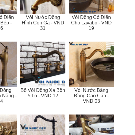
ổ Điển
Vòi Nước Đồng
Vòi Đồng Cổ Điển
Bếp -
Hình Con Gà - VND
Cho Lavabo - VND
6
31
19
 Đồng
Bộ Vòi Đồng Xả Bồn
Vòi Nước Bằng
 Nẵng -
5 Lỗ - VND 12
Đồng Cao Cấp -
4
VND 03