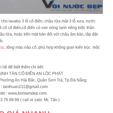
cho lavabo 3 lỗ cổ điển, chậu rửa mặt 3 lỗ xưa, nước
ả cổ cổ điển,cổ điển có van nóng lạnh riêng biệt, thân
hậu rửa, hoặc trên mặt bàn đối với chậu âm bàn, lắp đặt
i.
đúc
, tông màu nâu cổ, phù hợp không gian kiến trúc mộc
n hệ để biết thêm chi tiết:
 SINH TÂN CỔ ĐIỂN AN LỘC PHÁT
 Phường An Hải Bắc, Quận Sơn Trà, Tp Đà Nẵng
 :
tanthuan211@gmail.com
ite : www.bontamdep.com
3 76 88 89 ( call or zalo: Mr. Tấn )