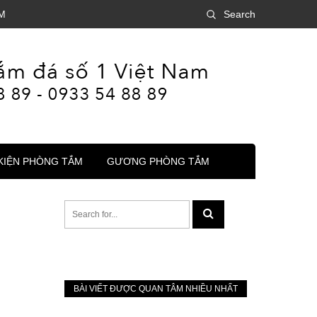
M
Search
KIỆN PHÒNG TẮM
GƯƠNG PHÒNG TẮM
BÀI VIẾT ĐƯỢC QUAN TÂM NHIỀU NHẤT