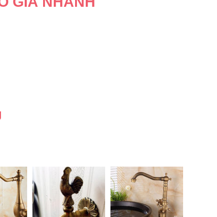
O GIÁ NHANH
g