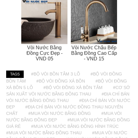
Vòi Nước Bằng
Vòi Nước Chậu Bếp
Đồng Cực Đẹp -
Bằng Đồng Cao Cấp
VND 05
- VND 15
#BỘ VÒI BỒN TẮM 3 LỖ
#BỘ VÒI ĐỒNG
TAGS
BỒN TẮM
#BỘ VÒI ĐỒNG XẢ BỒN
#BỘ VÒI ĐỒNG
XẢ BỒN 5 LỖ
#BỘ VÒI ĐỒNG XẢ BỒN TẮM
#CƠ SỞ
SẢN XUẤT VÒI NƯỚC BẰNG ĐỒNG THAU
#ĐỊA CHỈ BÁN
VÒI NƯỚC BẰNG ĐỒNG THAU
#ĐỊA CHỈ BÁN VÒI NƯỚC
ĐẸP
#ĐỊA CHỈ BÁN VÒI NƯỚC ĐỒNG THAU NGUYÊN
CHẤT
#MUA VÒI NƯỚC BẰNG ĐỒNG
#MUA VÒI
NƯỚC BẰNG ĐỒNG ĐẸP
#MUA VÒI NƯỚC BẰNG ĐỒNG
GIÁ RẺ
#MUA VÒI NƯỚC BẰNG ĐỒNG HÌNH TRÚC
#MUA VÒI NƯỚC BẰNG ĐỒNG THAU
#MUA VÒI NƯỚC