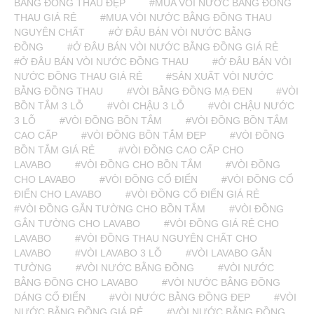
BẰNG ĐỒNG THAU ĐẸP
#MUA VÒI NƯỚC BẰNG ĐỒNG
THAU GIÁ RẺ
#MUA VÒI NƯỚC BẰNG ĐỒNG THAU
NGUYÊN CHẤT
#Ở ĐÂU BÁN VÒI NƯỚC BẰNG
ĐỒNG
#Ở ĐÂU BÁN VÒI NƯỚC BẰNG ĐỒNG GIÁ RẺ
#Ở ĐÂU BÁN VÒI NƯỚC ĐỒNG THAU
#Ở ĐÂU BÁN VÒI
NƯỚC ĐỒNG THAU GIÁ RẺ
#SẢN XUẤT VÒI NƯỚC
BẰNG ĐỒNG THAU
#VÒI BẰNG ĐỒNG MẠ ĐEN
#VÒI
BỒN TẮM 3 LỖ
#VÒI CHẬU 3 LỖ
#VÒI CHẬU NƯỚC
3 LỖ
#VÒI ĐỒNG BỒN TẮM
#VÒI ĐỒNG BỒN TẮM
CAO CẤP
#VÒI ĐỒNG BỒN TẮM ĐẸP
#VÒI ĐỒNG
BỒN TẮM GIÁ RẺ
#VÒI ĐỒNG CAO CẤP CHO
LAVABO
#VÒI ĐỒNG CHO BỒN TẮM
#VÒI ĐỒNG
CHO LAVABO
#VÒI ĐỒNG CỔ ĐIỂN
#VÒI ĐỒNG CỔ
ĐIỂN CHO LAVABO
#VÒI ĐỒNG CỔ ĐIỂN GIÁ RẺ
#VÒI ĐỒNG GẮN TƯỜNG CHO BỒN TẮM
#VÒI ĐỒNG
GẮN TƯỜNG CHO LAVABO
#VÒI ĐỒNG GIÁ RẺ CHO
LAVABO
#VÒI ĐỒNG THAU NGUYÊN CHẤT CHO
LAVABO
#VÒI LAVABO 3 LỖ
#VÒI LAVABO GẮN
TƯỜNG
#VÒI NƯỚC BẰNG ĐỒNG
#VÒI NƯỚC
BẰNG ĐỒNG CHO LAVABO
#VÒI NƯỚC BẰNG ĐỒNG
DÁNG CỔ ĐIỂN
#VÒI NƯỚC BẰNG ĐỒNG ĐẸP
#VÒI
NƯỚC BẰNG ĐỒNG GIÁ RẺ
#VÒI NƯỚC BẰNG ĐỒNG