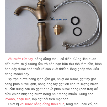
–
Vòi nước rửa tay
, bằng đồng thau, cổ điển. Cũng liên quan
đến nước, từ ý tưởng ấm trà bên bạn hữu thư thả tâm hồn, hình
ảnh đấy được nhà thiết kế sản xuất thiết bị lồng ghép vào kiểu
dáng model này.
– Bộ trộn nước nóng lạnh gần gù, nhiệt độ nước, gạt tay gạt
sang phía nước lạnh, nâng nhẹ tay gạt lên cho ra lượng nước
đủ cần dùng sau đó gạt từ từ về phía nước nóng (bên trái) để
điều chỉnh nhiệt độ nước nóng như mong muốn. Dùng cho
lavabo, chậu rửa
, lắp đặt nổi trên mặt bàn.
– Thiết bị
vòi nước bằng đồng thau đúc
, tông màu nâu cổ, phù