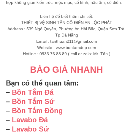
hợp không gian kiến trúc mộc mạc, cổ kính, nâu ấm, cổ điển.
Liên hệ để biết thêm chi tiết:
THIẾT BỊ VỆ SINH TÂN CỔ ĐIỂN AN LỘC PHÁT
Address : 539 Ngô Quyền, Phường An Hải Bắc, Quận Sơn Trà,
Tp Đà Nẵng
Email :
tanthuan211@gmail.com
Website : www.bontamdep.com
Hotline : 0933 76 88 89 ( call or zalo: Mr. Tấn )
BÁO GIÁ NHANH
Bạn có thể quan tâm:
–
Bồn Tắm Đá
–
Bồn Tắm Sứ
–
Bồn Tắm Đồng
–
Lavabo Đá
–
Lavabo Sứ