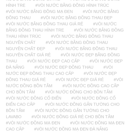
HÌNH TRE
#VÒI NƯỚC BẰNG ĐỒNG HÌNH TRÚC
#VÒI NƯỚC BẰNG ĐỒNG MẠ ĐEN
#VÒI NƯỚC BẰNG
ĐỒNG THAU
#VÒI NƯỚC BẰNG ĐỒNG THAU ĐẸP
#VÒI NƯỚC BẰNG ĐỒNG THAU GIÁ RẺ
#VÒI NƯỚC
BẰNG ĐỒNG THAU HÌNH TRE
#VÒI NƯỚC BẰNG ĐỒNG
THAU HÌNH TRÚC
#VÒI NƯỚC BẰNG ĐỒNG THAU
NGUYÊN CHẤT
#VÒI NƯỚC BẰNG ĐỒNG THAU
NGUYÊN CHẤT ĐẸP
#VÒI NƯỚC BẰNG ĐỒNG THAU
NGUYÊN CHẤT GIÁ RẺ
#VÒI NƯỚC ĐẸP BẰNG ĐỒNG
THAU
#VÒI NƯỚC ĐẸP CAO CẤP
#VÒI NƯỚC ĐẸP
ĐÀ NẴNG
#VÒI NƯỚC ĐẸP ĐỒNG THAU
#VÒI
NƯỚC ĐẸP ĐỒNG THAU CAO CẤP
#VÒI NƯỚC ĐẸP
ĐỒNG THAU GIÁ RẺ
#VÒI NƯỚC ĐẸP GIÁ RẺ
#VÒI
NƯỚC ĐỒNG BỒN TẮM
#VÒI NƯỚC ĐỒNG CAO CẤP
CHO BỒN TẮM
#VÒI NƯỚC ĐỒNG CHO BỒN TẮM
#VÒI NƯỚC ĐỒNG CỔ ĐIỂN
#VÒI NƯỚC ĐỒNG CỔ
ĐIỂN CAO CẤP
#VÒI NƯỚC ĐỒNG GẮN TƯỜNG CHO
BỒN TẮM
#VÒI NƯỚC ĐỒNG GẮN TƯỜNG CHO
LAVABO
#VÒI NƯỚC ĐỒNG GIÁ RẺ CHO BỒN TẮM
#VÒI NƯỚC ĐỒNG MẠ ĐEN
#VÒI NƯỚC ĐỒNG MẠ ĐEN
CAO CẤP
#VÒI NƯỚC ĐỒNG MẠ ĐEN ĐÀ NẴNG