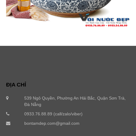
ĐỊA CHỈ
539 Ngô Quyền, Phường An Hải Bắc, Quận Sơn Trà,
Đà Nẵng
0933.76.88.89 (call/zalo/viber)
bontamdep.com@gmail.com