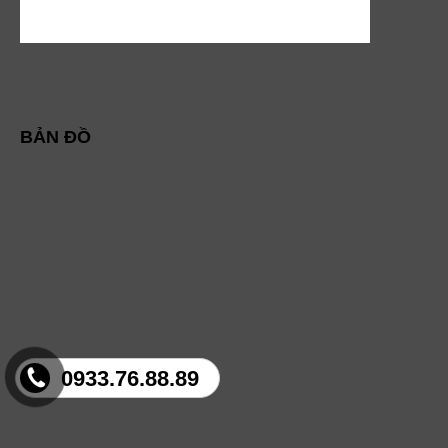
BẢN ĐỒ
0933.76.88.89