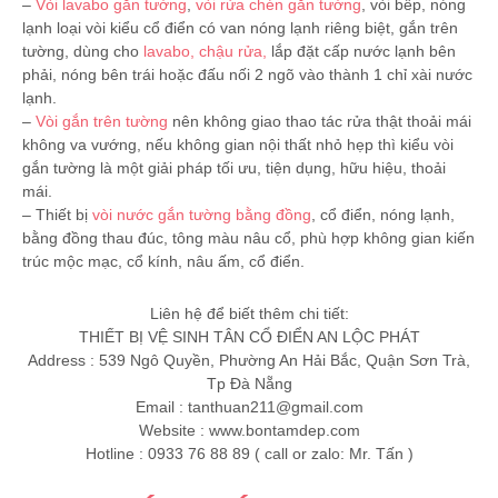
–
Vòi lavabo gắn tường
,
vòi rửa chén gắn tường
, vòi bếp, nóng
lạnh loại vòi kiểu cổ điển có van nóng lạnh riêng biệt, gắn trên
tường, dùng cho
lavabo, chậu rửa,
lắp đặt cấp nước lạnh bên
phải, nóng bên trái hoặc đấu nối 2 ngõ vào thành 1 chỉ xài nước
lạnh.
–
Vòi gắn trên tường
nên không giao thao tác rửa thật thoải mái
không va vướng, nếu không gian nội thất nhỏ hẹp thì kiểu vòi
gắn tường là một giải pháp tối ưu, tiện dụng, hữu hiệu, thoải
mái.
– Thiết bị
vòi nước gắn tường bằng đồng
, cổ điển, nóng lạnh,
bằng đồng thau đúc, tông màu nâu cổ, phù hợp không gian kiến
trúc mộc mạc, cổ kính, nâu ấm, cổ điển.
Liên hệ để biết thêm chi tiết:
THIẾT BỊ VỆ SINH TÂN CỔ ĐIỂN AN LỘC PHÁT
Address : 539 Ngô Quyền, Phường An Hải Bắc, Quận Sơn Trà,
Tp Đà Nẵng
Email :
tanthuan211@gmail.com
Website : www.bontamdep.com
Hotline : 0933 76 88 89 ( call or zalo: Mr. Tấn )