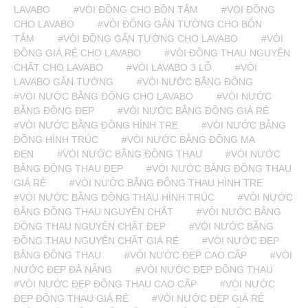
LAVABO
#VÒI ĐỒNG CHO BỒN TẮM
#VÒI ĐỒNG
CHO LAVABO
#VÒI ĐỒNG GẮN TƯỜNG CHO BỒN
TẮM
#VÒI ĐỒNG GẮN TƯỜNG CHO LAVABO
#VÒI
ĐỒNG GIÁ RẺ CHO LAVABO
#VÒI ĐỒNG THAU NGUYÊN
CHẤT CHO LAVABO
#VÒI LAVABO 3 LỖ
#VÒI
LAVABO GẮN TƯỜNG
#VÒI NƯỚC BẰNG ĐỒNG
#VÒI NƯỚC BẰNG ĐỒNG CHO LAVABO
#VÒI NƯỚC
BẰNG ĐỒNG ĐẸP
#VÒI NƯỚC BẰNG ĐỒNG GIÁ RẺ
#VÒI NƯỚC BẰNG ĐỒNG HÌNH TRE
#VÒI NƯỚC BẰNG
ĐỒNG HÌNH TRÚC
#VÒI NƯỚC BẰNG ĐỒNG MẠ
ĐEN
#VÒI NƯỚC BẰNG ĐỒNG THAU
#VÒI NƯỚC
BẰNG ĐỒNG THAU ĐẸP
#VÒI NƯỚC BẰNG ĐỒNG THAU
GIÁ RẺ
#VÒI NƯỚC BẰNG ĐỒNG THAU HÌNH TRE
#VÒI NƯỚC BẰNG ĐỒNG THAU HÌNH TRÚC
#VÒI NƯỚC
BẰNG ĐỒNG THAU NGUYÊN CHẤT
#VÒI NƯỚC BẰNG
ĐỒNG THAU NGUYÊN CHẤT ĐẸP
#VÒI NƯỚC BẰNG
ĐỒNG THAU NGUYÊN CHẤT GIÁ RẺ
#VÒI NƯỚC ĐẸP
BẰNG ĐỒNG THAU
#VÒI NƯỚC ĐẸP CAO CẤP
#VÒI
NƯỚC ĐẸP ĐÀ NẴNG
#VÒI NƯỚC ĐẸP ĐỒNG THAU
#VÒI NƯỚC ĐẸP ĐỒNG THAU CAO CẤP
#VÒI NƯỚC
ĐẸP ĐỒNG THAU GIÁ RẺ
#VÒI NƯỚC ĐẸP GIÁ RẺ