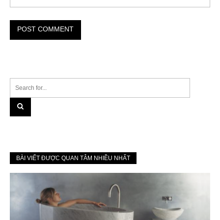
BÀI VIẾT ĐƯỢC QUAN TÂM NHIỀU NHẤT