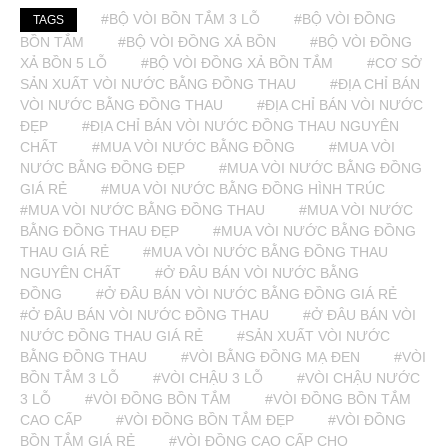
#BỘ VÒI BỒN TẮM 3 LỖ
#BỘ VÒI ĐỒNG
TAGS
BỒN TẮM
#BỘ VÒI ĐỒNG XẢ BỒN
#BỘ VÒI ĐỒNG
XẢ BỒN 5 LỖ
#BỘ VÒI ĐỒNG XẢ BỒN TẮM
#CƠ SỞ
SẢN XUẤT VÒI NƯỚC BẰNG ĐỒNG THAU
#ĐỊA CHỈ BÁN
VÒI NƯỚC BẰNG ĐỒNG THAU
#ĐỊA CHỈ BÁN VÒI NƯỚC
ĐẸP
#ĐỊA CHỈ BÁN VÒI NƯỚC ĐỒNG THAU NGUYÊN
CHẤT
#MUA VÒI NƯỚC BẰNG ĐỒNG
#MUA VÒI
NƯỚC BẰNG ĐỒNG ĐẸP
#MUA VÒI NƯỚC BẰNG ĐỒNG
GIÁ RẺ
#MUA VÒI NƯỚC BẰNG ĐỒNG HÌNH TRÚC
#MUA VÒI NƯỚC BẰNG ĐỒNG THAU
#MUA VÒI NƯỚC
BẰNG ĐỒNG THAU ĐẸP
#MUA VÒI NƯỚC BẰNG ĐỒNG
THAU GIÁ RẺ
#MUA VÒI NƯỚC BẰNG ĐỒNG THAU
NGUYÊN CHẤT
#Ở ĐÂU BÁN VÒI NƯỚC BẰNG
ĐỒNG
#Ở ĐÂU BÁN VÒI NƯỚC BẰNG ĐỒNG GIÁ RẺ
#Ở ĐÂU BÁN VÒI NƯỚC ĐỒNG THAU
#Ở ĐÂU BÁN VÒI
NƯỚC ĐỒNG THAU GIÁ RẺ
#SẢN XUẤT VÒI NƯỚC
BẰNG ĐỒNG THAU
#VÒI BẰNG ĐỒNG MẠ ĐEN
#VÒI
BỒN TẮM 3 LỖ
#VÒI CHẬU 3 LỖ
#VÒI CHẬU NƯỚC
3 LỖ
#VÒI ĐỒNG BỒN TẮM
#VÒI ĐỒNG BỒN TẮM
CAO CẤP
#VÒI ĐỒNG BỒN TẮM ĐẸP
#VÒI ĐỒNG
BỒN TẮM GIÁ RẺ
#VÒI ĐỒNG CAO CẤP CHO